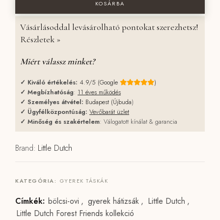
KOSÁRBA
Vásárlásoddal levásárolható pontokat szerezhetsz!
Részletek »
Miért válassz minket?
✓
Kiváló értékelés:
4.9/5 (Google
)
✓
Megbízhatóság
:
11 éves működés
✓
Személyes átvétel:
Budapest (Újbuda
)
✓
Ügyfélközpontúság:
Vevőbarát üzlet
✓
Minőség és szakértelem
: Válogatott kínálat & garancia
Brand:
Little Dutch
KATEGÓRIA:
GYEREK TÁSKÁK
Címkék:
bölcsi-ovi
,
gyerek hátizsák
,
Little Dutch
,
Little Dutch Forest Friends kollekció