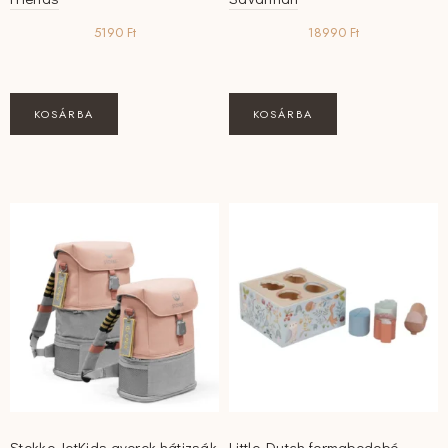
5190
Ft
18990
Ft
KOSÁRBA
KOSÁRBA
Stokke JetKids gyerek hátizsák
Little Dutch formabedobó