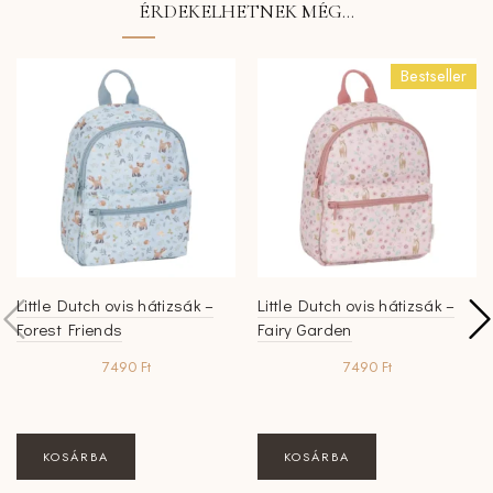
ÉRDEKELHETNEK MÉG…
Bestseller
Little Dutch ovis hátizsák –
Little Dutch ovis hátizsák –
Forest Friends
Fairy Garden
7490
Ft
7490
Ft
KOSÁRBA
KOSÁRBA