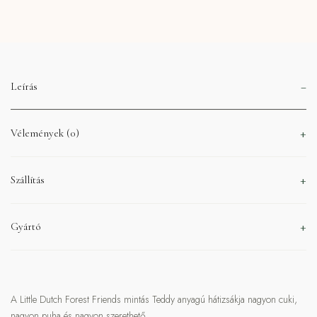
Leírás
Vélemények (0)
Szállítás
Gyártó
A Little Dutch Forest Friends mintás Teddy anyagú hátizsákja nagyon cuki,
nagyon puha és nagyon szerethető.