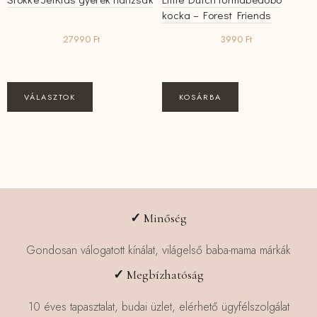
kocka – Forest Friends
27990
Ft
3990
Ft
Ennek
VÁLASZTOK
KOSÁRBA
a
terméknek
több
variációja
van.
A
változatok
✓
Minőség
a
termékoldalon
Gondosan válogatott kínálat, világelső baba-mama márkák
választhatók
✓
Megbízhatóság
ki
10 éves tapasztalat, budai üzlet, elérhető ügyfélszolgálat