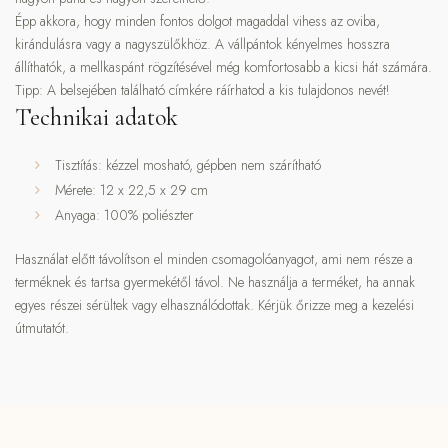
Épp akkora, hogy minden fontos dolgot magaddal vihess az oviba,
kirándulásra vagy a nagyszülőkhöz. A vállpántok kényelmes hosszra
állíthatók, a mellkaspánt rögzítésével még komfortosabb a kicsi hát számára.
Tipp: A belsejében található címkére ráírhatod a kis tulajdonos nevét!
Technikai adatok
Tisztítás: kézzel mosható, gépben nem szárítható
Mérete: 12 x 22,5 x 29 cm
Anyaga: 100% poliészter
Használat előtt távolítson el minden csomagolóanyagot, ami nem része a
terméknek és tartsa gyermekétől távol. Ne használja a terméket, ha annak
egyes részei sérültek vagy elhasználódottak. Kérjük őrizze meg a kezelési
útmutatót.