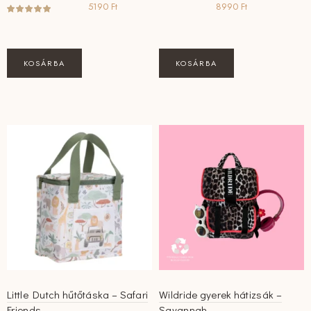
5190
Ft
8990
Ft
KOSÁRBA
KOSÁRBA
Little Dutch hűtőtáska – Safari
Wildride gyerek hátizsák –
Friends
Savannah