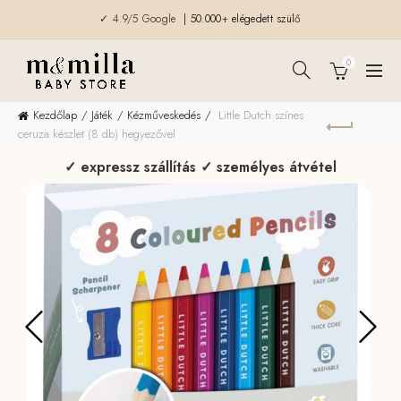
✓ 4.9/5 Google
| 50.000+ elégedett szülő
0
Kezdőlap
Játék
Kézműveskedés
Little Dutch színes
ceruza készlet (8 db) hegyezővel
✓ expressz szállítás ✓ személyes átvétel