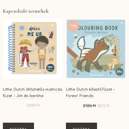
Kapcsolódó termékek
-13%
Little Dutch öltöztetős matricás
Little Dutch kifestő füzet –
füzet – Jim és barátai
Forest Friends
Original
Current
3290
Ft
2150
Ft
1872
Ft
price
price
was:
is:
2150 Ft.
1872 Ft.
KOSÁRBA
KOSÁRBA