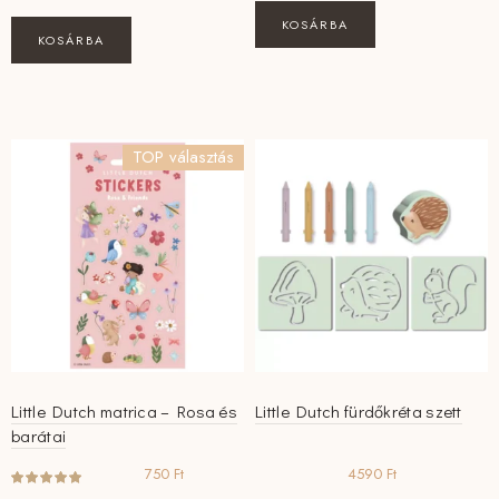
KOSÁRBA
KOSÁRBA
TOP választás
Little Dutch matrica – Rosa és
Little Dutch fürdőkréta szett
barátai
750
Ft
4590
Ft