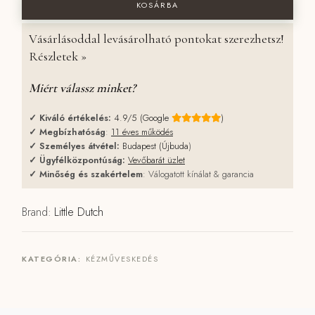
KOSÁRBA
Vásárlásoddal levásárolható pontokat szerezhetsz!
Részletek »
Miért válassz minket?
✓
Kiváló értékelés:
4.9/5 (Google
)
✓
Megbízhatóság
:
11 éves működés
✓
Személyes átvétel:
Budapest (Újbuda
)
✓
Ügyfélközpontúság:
Vevőbarát üzlet
✓
Minőség és szakértelem
: Válogatott kínálat & garancia
Brand:
Little Dutch
KATEGÓRIA:
KÉZMŰVESKEDÉS