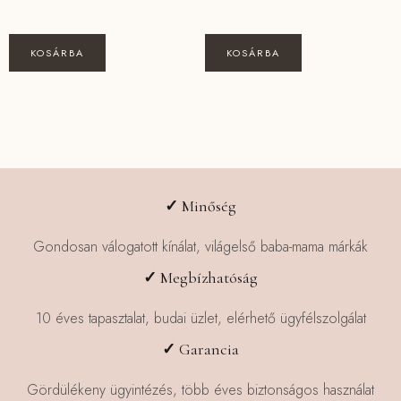
KOSÁRBA
KOSÁRBA
✓
Minőség
Gondosan válogatott kínálat, világelső baba-mama márkák
✓
Megbízhatóság
10 éves tapasztalat, budai üzlet, elérhető ügyfélszolgálat
✓
Garancia
Gördülékeny ügyintézés, több éves biztonságos használat