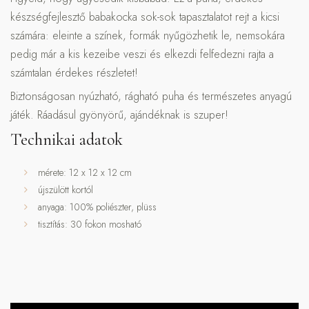
készségfejlesztő babakocka sok-sok tapasztalatot rejt a kicsi
számára: eleinte a színek, formák nyűgözhetik le, nemsokára
pedig már a kis kezeibe veszi és elkezdi felfedezni rajta a
számtalan érdekes részletet!
Biztonságosan nyúzható, rágható puha és természetes anyagú
játék. Ráadásul gyönyörű, ajándéknak is szuper!
Technikai adatok
mérete: 12 x 12 x 12 cm
újszülött kortól
anyaga: 100% poliészter, plüss
tisztítás: 30 fokon mosható