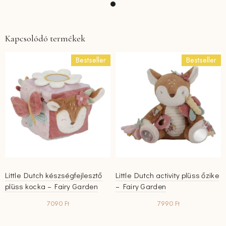
Kapcsolódó termékek
Bestseller
Bestseller
Little Dutch készségfejlesztő
Little Dutch activity plüss őzike
plüss kocka – Fairy Garden
– Fairy Garden
7090
Ft
7990
Ft