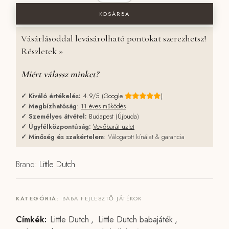
KOSÁRBA
Vásárlásoddal levásárolható pontokat szerezhetsz!
Részletek »
Miért válassz minket?
✓
Kiváló értékelés:
4.9/5 (Google
)
✓
Megbízhatóság
:
11 éves működés
✓
Személyes átvétel:
Budapest (Újbuda
)
✓
Ügyfélközpontúság:
Vevőbarát üzlet
✓
Minőség és szakértelem
: Válogatott kínálat & garancia
Brand:
Little Dutch
KATEGÓRIA:
BABA FEJLESZTŐ JÁTÉKOK
Címkék:
Little Dutch
,
Little Dutch babajáték
,