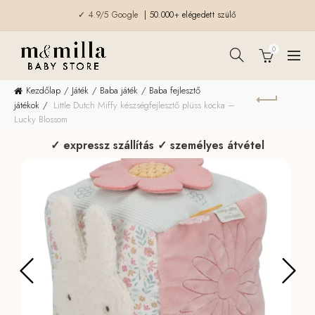
✓ 4.9/5 Google
| 50.000+ elégedett szülő
0
Kezdőlap
Játék
Baba játék
Baba fejlesztő
játékok
Little Dutch Miffy készségfejlesztő plüss kocka –
Lucky Blossom
✓ expressz szállítás ✓ személyes átvétel