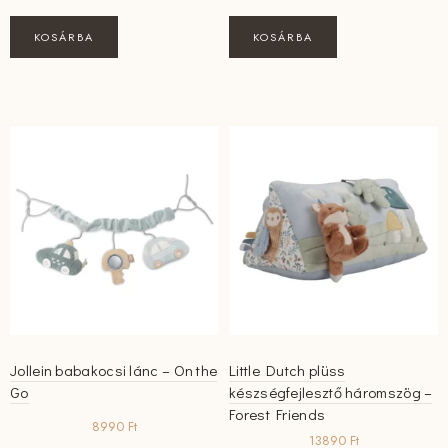
KOSÁRBA
KOSÁRBA
Jollein babakocsi lánc – On the
Little Dutch plüss
Go
készségfejlesztő háromszög –
Forest Friends
8990
Ft
13890
Ft