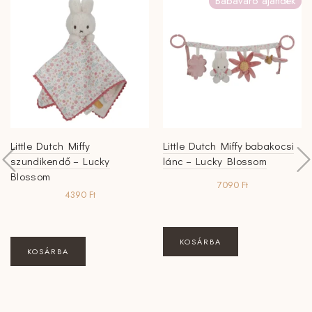
Babaváró ajándék
Little Dutch Miffy
Little Dutch Miffy babakocsi
szundikendő – Lucky
lánc – Lucky Blossom
Blossom
7090
Ft
4390
Ft
KOSÁRBA
KOSÁRBA