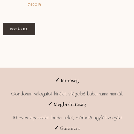
7490
Ft
KOSÁRBA
✓
Minőség
Gondosan válogatott kínálat, világelső baba-mama márkák
✓
Megbízhatóság
10 éves tapasztalat, budai üzlet, elérhető ügyfélszolgálat
✓
Garancia