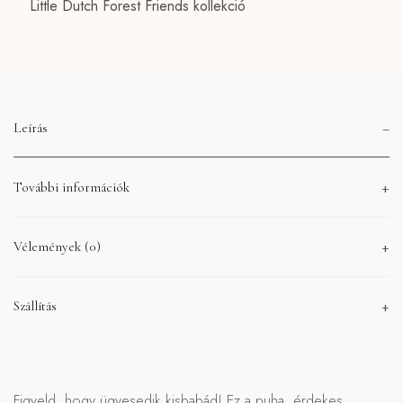
Little Dutch Forest Friends kollekció
Leírás
További információk
Vélemények (0)
Szállítás
Figyeld, hogy ügyesedik kisbabád! Ez a puha, érdekes