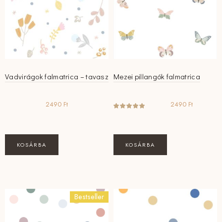
Vadvirágok falmatrica – tavasz
Mezei pillangók falmatrica
2490
Ft
2490
Ft
KOSÁRBA
KOSÁRBA
Bestseller