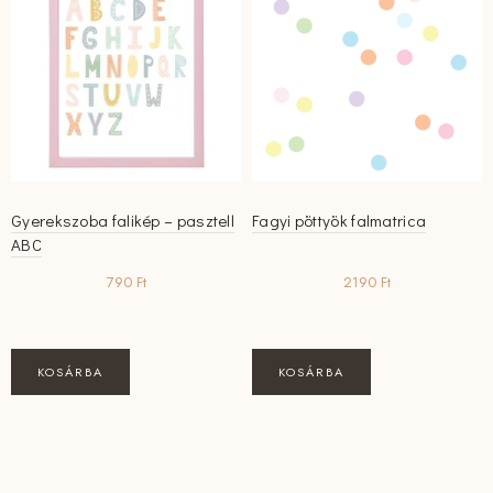
Gyerekszoba falikép – pasztell
Fagyi pöttyök falmatrica
ABC
790
Ft
2190
Ft
KOSÁRBA
KOSÁRBA