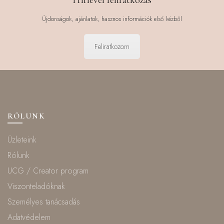
Hírlevél feliratkozás
Újdonságok, ajánlatok, hasznos információk első kézből
Feliratkozom
RÓLUNK
Üzleteink
Rólunk
UCG / Creator program
Viszonteladóknak
Személyes tanácsadás
Adatvédelem