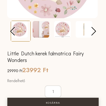
Little Dutch kerek falmatrica Fairy
Wonders
Original
Current
23992
Ft
29990
Ft
price
price
Rendelhető
was:
is:
Little Dutch kerek falmatrica Fairy Wo
29990 Ft.
23992 Ft.
KOSÁRBA