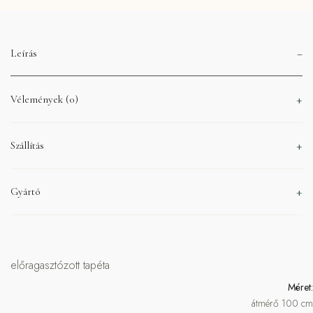
Leírás
Vélemények (0)
Szállítás
Gyártó
előragasztózott tapéta
Méret:
átmérő 100 cm