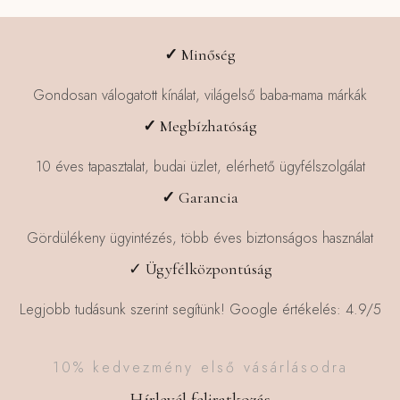
✓
Minőség
Gondosan válogatott kínálat, világelső baba-mama márkák
✓
Megbízhatóság
10 éves tapasztalat, budai üzlet, elérhető ügyfélszolgálat
✓
Garancia
Gördülékeny ügyintézés, több éves biztonságos használat
✓ Ügyfélközpontúság
Legjobb tudásunk szerint segítünk! Google értékelés: 4.9/5
10% kedvezmény első vásárlásodra