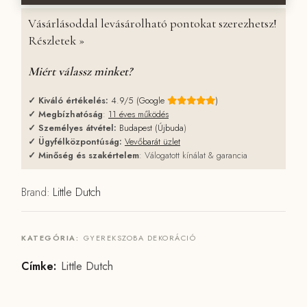
Vásárlásoddal levásárolható pontokat szerezhetsz!
Részletek »
Miért válassz minket?
✓
Kiváló értékelés:
4.9/5 (Google
)
✓
Megbízhatóság
:
11 éves működés
✓
Személyes átvétel:
Budapest (Újbuda
)
✓
Ügyfélközpontúság:
Vevőbarát üzlet
✓
Minőség és szakértelem
: Válogatott kínálat & garancia
Brand:
Little Dutch
KATEGÓRIA:
GYEREKSZOBA DEKORÁCIÓ
Címke:
Little Dutch