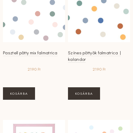
Pasztell pötty mix falmatrica
Színes pöttyök falmatrica |
kalandor
2190
Ft
2190
Ft
KOSÁRBA
KOSÁRBA