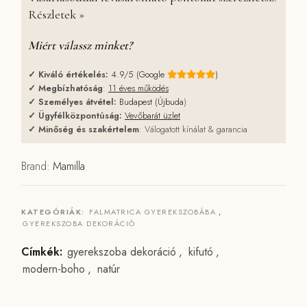
Részletek »
Miért válassz minket?
✓
Kiváló értékelés:
4.9/5 (Google
)
✓
Megbízhatóság
:
11 éves működés
✓
Személyes átvétel:
Budapest (Újbuda
)
✓
Ügyfélközpontúság:
Vevőbarát üzlet
✓
Minőség és szakértelem
: Válogatott kínálat & garancia
Brand:
Mamilla
KATEGÓRIÁK:
FALMATRICA GYEREKSZOBÁBA
,
GYEREKSZOBA DEKORÁCIÓ
Címkék:
gyerekszoba dekoráció
,
kifutó
,
modern-boho
,
natúr