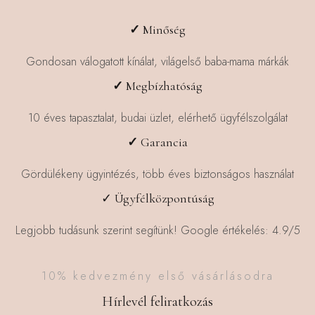
A
változatok
✓
Minőség
a
termékoldalon
Gondosan válogatott kínálat, világelső baba-mama márkák
választhatók
✓
Megbízhatóság
ki
10 éves tapasztalat, budai üzlet, elérhető ügyfélszolgálat
✓
Garancia
Gördülékeny ügyintézés, több éves biztonságos használat
✓ Ügyfélközpontúság
Legjobb tudásunk szerint segítünk! Google értékelés: 4.9/5
10% kedvezmény első vásárlásodra
Hírlevél feliratkozás