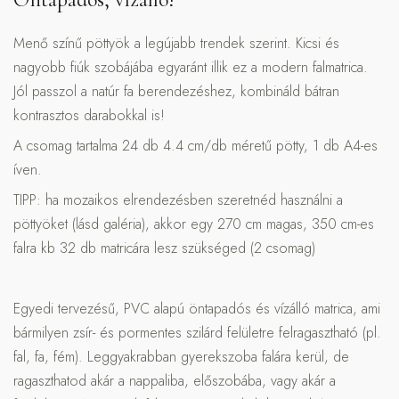
Menő színű pöttyök a legújabb trendek szerint. Kicsi és
nagyobb fiúk szobájába egyaránt illik ez a modern falmatrica.
Jól passzol a natúr fa berendezéshez, kombináld bátran
kontrasztos darabokkal is!
A csomag tartalma 24 db 4.4 cm/db méretű pötty, 1 db A4-es
íven.
TIPP: ha mozaikos elrendezésben szeretnéd használni a
pöttyöket (lásd galéria), akkor egy 270 cm magas, 350 cm-es
falra kb 32 db matricára lesz szükséged (2 csomag)
Egyedi tervezésű, PVC alapú öntapadós és vízálló matrica, ami
bármilyen zsír- és pormentes szilárd felületre felragasztható (pl.
fal, fa, fém). Leggyakrabban gyerekszoba falára kerül, de
ragaszthatod akár a nappaliba, előszobába, vagy akár a