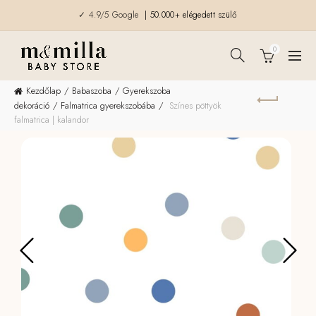
✓ 4.9/5 Google
| 50.000+ elégedett szülő
0
Kezdőlap
Babaszoba
Gyerekszoba
dekoráció
Falmatrica gyerekszobába
Színes pöttyök
falmatrica | kalandor