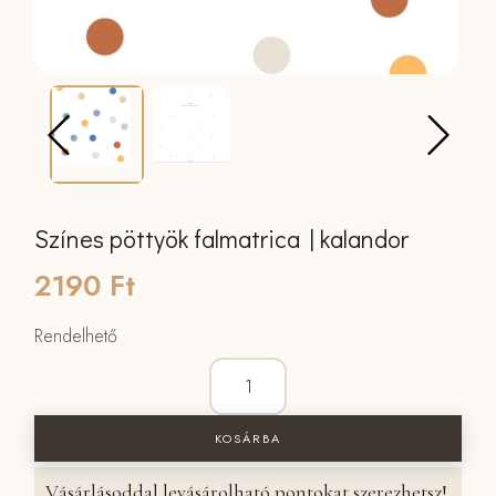
Színes pöttyök falmatrica | kalandor
2190
Ft
Rendelhető
Színes pöttyök falmatrica | kalandor m
KOSÁRBA
Vásárlásoddal levásárolható pontokat szerezhetsz!