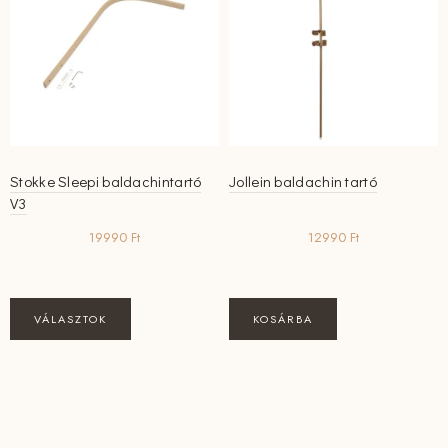
Stokke Sleepi baldachintartó
Jollein baldachin tartó
V3
19990
Ft
12990
Ft
Ennek
VÁLASZTOK
KOSÁRBA
a
terméknek
több
variációja
van.