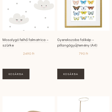
Mosolygó felhő falmatrica –
Gyerekszoba falikép –
szürke
pillangógyűjtemény (A4)
2490
Ft
790
Ft
KOSÁRBA
KOSÁRBA