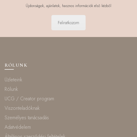
Újdonságok, ajánlatok, hasznos információk első kézből
Feliratkozom
RÓLUNK
Üzleteink
Rólunk
UCG / Creator program
Viszonteladóknak
Személyes tanácsadás
Adatvédelem
Általános szerződési feltételek