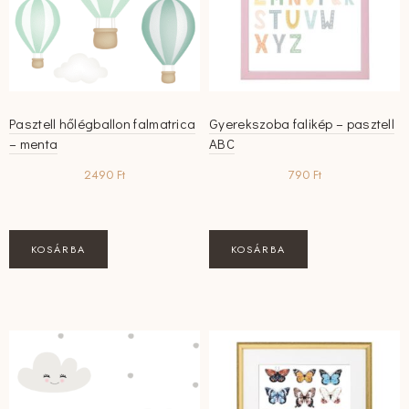
Pasztell hőlégballon falmatrica
Gyerekszoba falikép – pasztell
– menta
ABC
2490
Ft
790
Ft
KOSÁRBA
KOSÁRBA