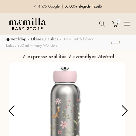
✓ 4.9/5 Google
| 50.000+ elégedett szülő
0
Kezdőlap
Étkezés
Kulacs
Little Dutch hőtartó
kulacs 350 ml – Fairy Wonders
✓ expressz szállítás ✓ személyes átvétel