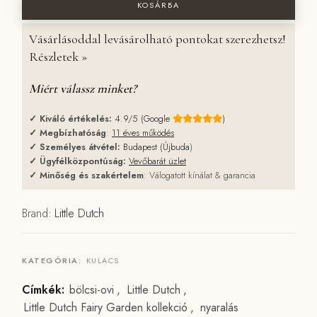
KOSÁRBA
Vásárlásoddal levásárolható pontokat szerezhetsz!
Részletek »
Miért válassz minket?
✓
Kiváló értékelés:
4.9/5 (Google
)
✓
Megbízhatóság
:
11 éves működés
✓
Személyes átvétel:
Budapest (Újbuda
)
✓
Ügyfélközpontúság:
Vevőbarát üzlet
✓
Minőség és szakértelem
: Válogatott kínálat & garancia
Brand:
Little Dutch
KATEGÓRIA:
KULACS
Címkék:
bölcsi-ovi
,
Little Dutch
,
Little Dutch Fairy Garden kollekció
,
nyaralás