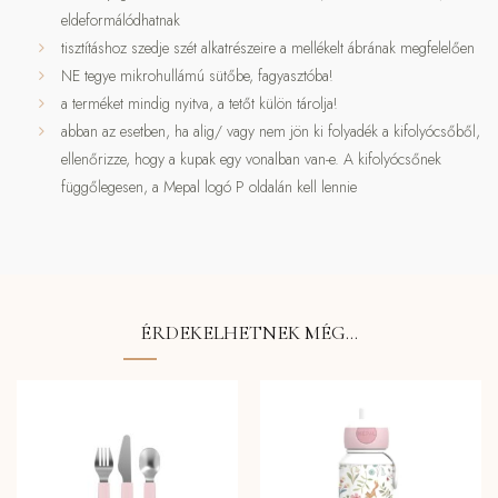
eldeformálódhatnak
tisztításhoz szedje szét alkatrészeire a mellékelt ábrának megfelelően
NE tegye mikrohullámú sütőbe, fagyasztóba!
a terméket mindig nyitva, a tetőt külön tárolja!
abban az esetben, ha alig/ vagy nem jön ki folyadék a kifolyócsőből,
ellenőrizze, hogy a kupak egy vonalban van-e. A kifolyócsőnek
függőlegesen, a Mepal logó P oldalán kell lennie
ÉRDEKELHETNEK MÉG…