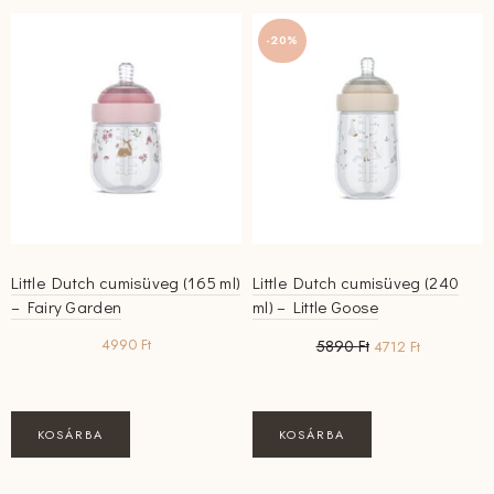
-20%
Little Dutch cumisüveg (165 ml)
Little Dutch cumisüveg (240
– Fairy Garden
ml) – Little Goose
Original
Current
4990
Ft
5890
Ft
4712
Ft
price
price
was:
is:
5890 Ft.
4712 Ft.
KOSÁRBA
KOSÁRBA