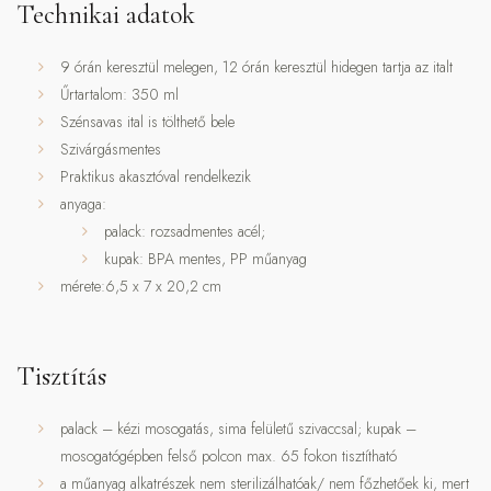
Technikai adatok
9 órán keresztül melegen, 12 órán keresztül hidegen tartja az italt
Űrtartalom: 350 ml
Szénsavas ital is tölthető bele
Szivárgásmentes
Praktikus akasztóval rendelkezik
anyaga:
palack: rozsadmentes acél;
kupak: BPA mentes, PP műanyag
mérete:6,5 x 7 x 20,2 cm
Tisztítás
palack – kézi mosogatás, sima felületű szivaccsal; kupak –
mosogatógépben felső polcon max. 65 fokon tisztítható
a műanyag alkatrészek nem sterilizálhatóak/ nem főzhetőek ki, mert