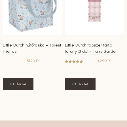
Little Dutch hűtőtáska – Forest
Little Dutch tápszer tartó
Friends
torony (3 db) – Fairy Garden
5190
Ft
4290
Ft
KOSÁRBA
KOSÁRBA