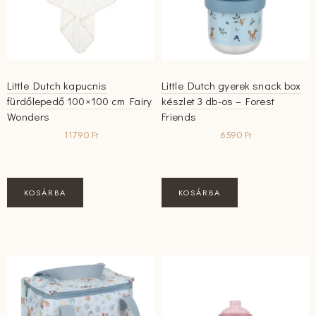
Little Dutch kapucnis
Little Dutch gyerek snack box
fürdőlepedő 100×100 cm Fairy
készlet 3 db-os – Forest
Wonders
Friends
11790
Ft
6590
Ft
KOSÁRBA
KOSÁRBA