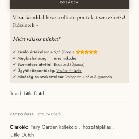
KOSÁRBA
Vásárlásoddal levásárolható pontokat szerezhetsz!
Részletek »
Miért válassz minket?
✓
Kiváló értékelés:
4.9/5 (Google
)
✓
Megbízhatóság
:
11 éves működés
✓
Személyes átvétel:
Budapest (Újbuda
)
✓
Ügyfélközpontúság:
Vevőbarát üzlet
✓
Minőség és szakértelem
: Válogatott kínálat & garancia
Brand:
Little Dutch
KATEGÓRIA:
ÉTELTÁROLÓ
Címkék:
Fairy Garden kollekció
,
hozzátáplálás
,
Little Dutch