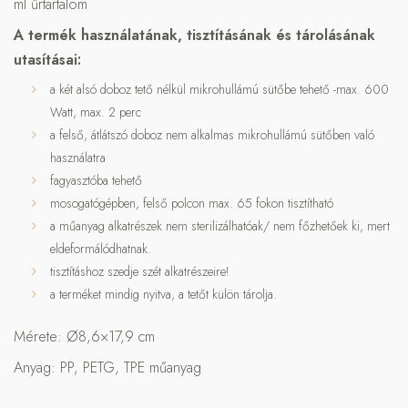
ml űrtartalom
A termék használatának, tisztításának és tárolásának
utasításai:
a két alsó doboz tető nélkül mikrohullámú sütőbe tehető -max. 600
Watt, max. 2 perc
a felső, átlátszó doboz nem alkalmas mikrohullámú sütőben való
használatra
fagyasztóba tehető
mosogatógépben, felső polcon max. 65 fokon tisztítható
a műanyag alkatrészek nem sterilizálhatóak/ nem főzhetőek ki, mert
eldeformálódhatnak.
tisztításhoz szedje szét alkatrészeire!
a terméket mindig nyitva, a tetőt külön tárolja.
Mérete: Ø8,6×17,9 cm
Anyag: PP, PETG, TPE műanyag