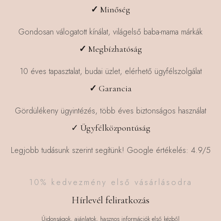
✓
Minőség
Gondosan válogatott kínálat, világelső baba-mama márkák
✓
Megbízhatóság
10 éves tapasztalat, budai üzlet, elérhető ügyfélszolgálat
✓
Garancia
Gördülékeny ügyintézés, több éves biztonságos használat
✓ Ügyfélközpontúság
Legjobb tudásunk szerint segítünk! Google értékelés: 4.9/5
10% kedvezmény első vásárlásodra
Hírlevél feliratkozás
Újdonságok, ajánlatok, hasznos információk első kézből