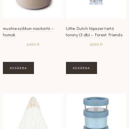
mushie szilikon nasitartó –
Little Dutch tápszer tartó
homok
torony (3 db) – Forest Friends
6490
Ft
4290
Ft
KOSÁRBA
KOSÁRBA