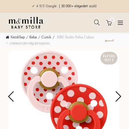
✓ 4.9/5 Google
| 50.000+ elégedett szülő
0
Kezdőlap
Baba
Cumik
BIBS Studio Polka Colour
– cseresznyevirág/pirospiros
ELFOG
YOTT