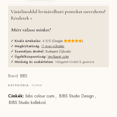
Vásárlásoddal levásárolható pontokat szerezhetsz!
Részletek »
Miért válassz minket?
✓
Kiváló értékelés:
4.9/5 (Google
)
✓
Megbízhatóság
:
11 éves működés
✓
Személyes átvétel:
Budapest (Újbuda
)
✓
Ügyfélközpontúság:
Vevőbarát üzlet
✓
Minőség és szakértelem
: Válogatott kínálat & garancia
Brand:
BIBS
KATEGÓRIA:
CUMIK
Címkék:
bibs colour cumi
,
BIBS Studio Design
,
BIBS Studio kollekció