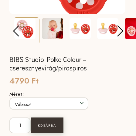
BIBS Studio Polka Colour –
cseresznyevirág/pirospiros
4790
Ft
Méret
BIBS Studio Polka Colour - cseresznyevirág/pirospiros mennyiség
KOSÁRBA