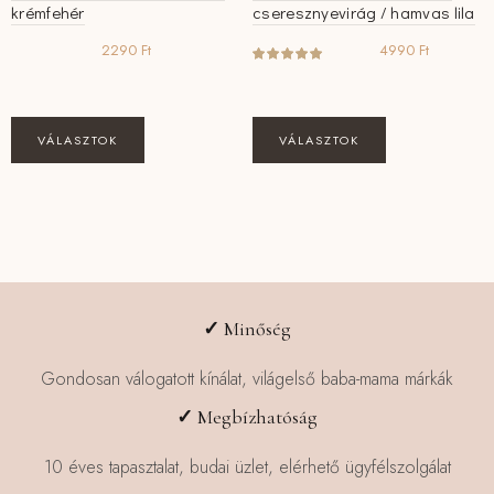
krémfehér
cseresznyevirág / hamvas lila
2290
Ft
4990
Ft
Ennek
Ennek
VÁLASZTOK
VÁLASZTOK
a
a
terméknek
terméknek
több
több
variációja
variációja
van.
van.
A
A
változatok
változatok
✓
Minőség
a
a
termékoldalon
termékoldalon
Gondosan válogatott kínálat, világelső baba-mama márkák
választhatók
választhatók
✓
Megbízhatóság
ki
ki
10 éves tapasztalat, budai üzlet, elérhető ügyfélszolgálat