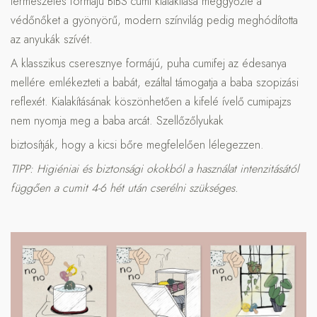
természetes formájú BIBS cumi kialakítása meggyőzte a
védőnőket a gyönyörű, modern színvilág pedig meghódította
az anyukák szívét.
A klasszikus cseresznye formájú, puha cumifej az édesanya
mellére emlékezteti a babát, ezáltal támogatja a baba szopizási
reflexét. Kialakításának köszönhetően a kifelé ívelő cumipajzs
nem nyomja meg a baba arcát. Szellőzőlyukak
biztosítják, hogy a kicsi bőre megfelelően lélegezzen.
TIPP: Higiéniai és biztonsági okokból a használat intenzitásától
függően a cumit 4-6 hét után cserélni szükséges.