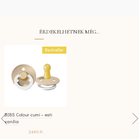
ÉRDEKELHETNEK MÉG…
Bestseller
BIBS Colour cumi – esti
vanília
2490
Ft