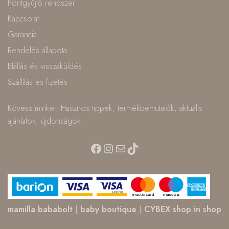
Pontgyűjtő rendszer
Kapcsolat
Garancia
Rendelés állapota
Elállás és visszaküldés
Szállítás és fizetés
Kövess minket! Hasznos tippek, termékbemutatók, aktuális
ajánlatok, újdonságok:
Facebook
Instagram
Mail
TikTok
mamilla bababolt
|
baby boutique
|
CYBEX shop in shop