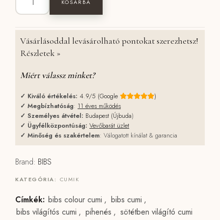
KOSÁRBA
Vásárlásoddal levásárolható pontokat szerezhetsz!
Részletek »
Miért válassz minket?
✓
Kiváló értékelés:
4.9/5 (Google
)
✓
Megbízhatóság
:
11 éves működés
✓
Személyes átvétel:
Budapest (Újbuda
)
✓
Ügyfélközpontúság:
Vevőbarát üzlet
✓
Minőség és szakértelem
: Válogatott kínálat & garancia
Brand:
BIBS
KATEGÓRIA:
CUMIK
Címkék:
bibs colour cumi
,
bibs cumi
,
bibs világítós cumi
,
pihenés
,
sötétben világító cumi