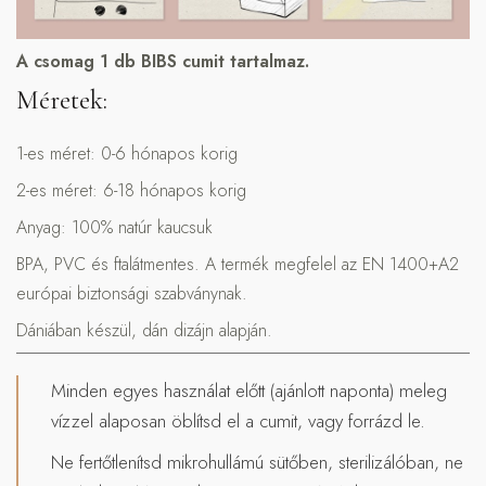
A csomag 1 db BIBS cumit tartalmaz.
Méretek:
1-es méret: 0-6 hónapos korig
2-es méret: 6-18 hónapos korig
Anyag: 100% natúr kaucsuk
BPA, PVC és ftalátmentes. A termék megfelel az EN 1400+A2
európai biztonsági szabványnak.
Dániában készül, dán dizájn alapján.
Minden egyes használat előtt (ajánlott naponta) meleg
vízzel alaposan öblítsd el a cumit, vagy forrázd le.
Ne fertőtlenítsd mikrohullámú sütőben, sterilizálóban, ne