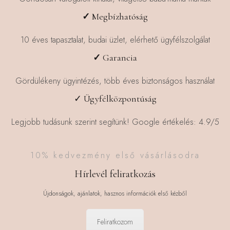
választhatók
választhatók
✓
Megbízhatóság
ki
ki
10 éves tapasztalat, budai üzlet, elérhető ügyfélszolgálat
✓
Garancia
Gördülékeny ügyintézés, több éves biztonságos használat
✓ Ügyfélközpontúság
Legjobb tudásunk szerint segítünk! Google értékelés: 4.9/5
10% kedvezmény első vásárlásodra
Hírlevél feliratkozás
Újdonságok, ajánlatok, hasznos információk első kézből
Feliratkozom