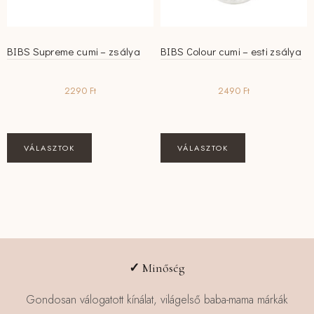
ki
ki
BIBS Supreme cumi – zsálya
BIBS Colour cumi – esti zsálya
2290
Ft
2490
Ft
Ennek
Ennek
VÁLASZTOK
VÁLASZTOK
a
a
terméknek
terméknek
több
több
variációja
variációja
van.
van.
A
A
változatok
változatok
✓
Minőség
a
a
termékoldalon
termékoldalon
Gondosan válogatott kínálat, világelső baba-mama márkák