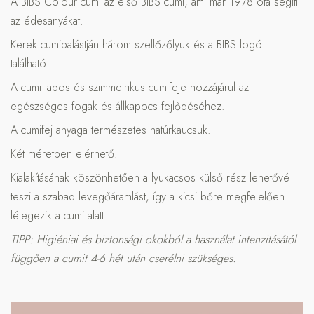
A BIBS Colour cumi az első BIBS cumi, ami már 1978 óta segíti
az édesanyákat.
Kerek cumipalástján három szellőzőlyuk és a BIBS logó
található.
A cumi lapos és szimmetrikus cumifeje hozzájárul az
egészséges fogak és állkapocs fejlődéséhez.
A cumifej anyaga természetes natúrkaucsuk.
Két méretben elérhető.
Kialakításának köszönhetően a lyukacsos külső rész lehetővé
teszi a szabad levegőáramlást, így a kicsi bőre megfelelően
lélegezik a cumi alatt..
TIPP: Higiéniai és biztonsági okokból a használat intenzitásától
függően a cumit 4-6 hét után cserélni szükséges.