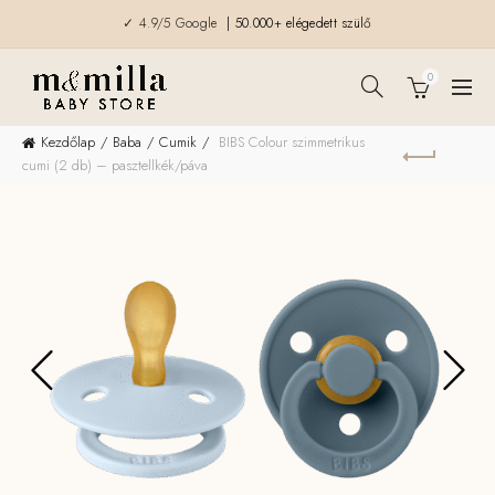
✓ 4.9/5 Google
| 50.000+ elégedett szülő
0
Kezdőlap
Baba
Cumik
BIBS Colour szimmetrikus
cumi (2 db) – pasztellkék/páva