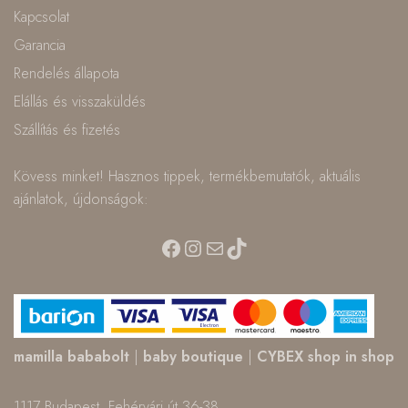
Kapcsolat
Garancia
Rendelés állapota
Elállás és visszaküldés
Szállítás és fizetés
Kövess minket! Hasznos tippek, termékbemutatók, aktuális
ajánlatok, újdonságok:
Facebook
Instagram
Mail
TikTok
mamilla bababolt
|
baby boutique
|
CYBEX shop in shop
1117 Budapest, Fehérvári út 36-38.