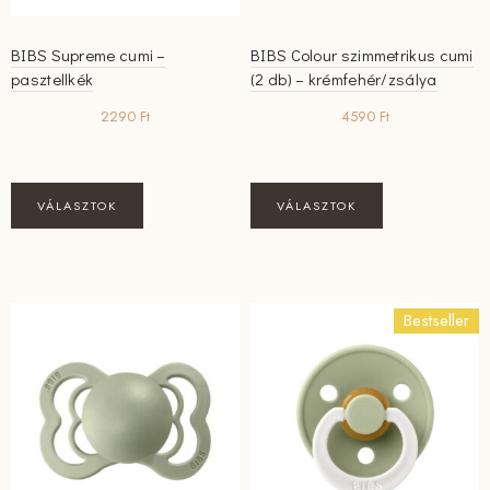
BIBS Supreme cumi –
BIBS Colour szimmetrikus cumi
pasztellkék
(2 db) – krémfehér/zsálya
2290
Ft
4590
Ft
Ennek
Ennek
VÁLASZTOK
VÁLASZTOK
a
a
terméknek
terméknek
több
több
variációja
variációja
Bestseller
van.
van.
A
A
változatok
változatok
a
a
termékoldalon
termékoldalon
választhatók
választhatók