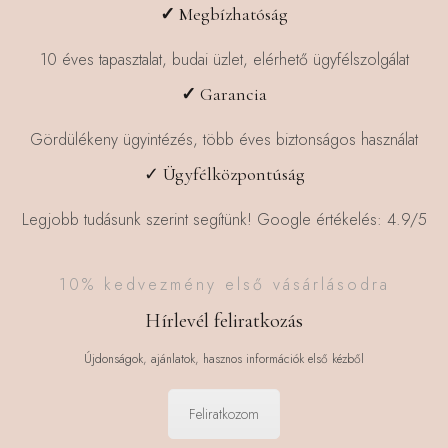
választhatók
választhatók
✓
Megbízhatóság
ki
ki
10 éves tapasztalat, budai üzlet, elérhető ügyfélszolgálat
✓
Garancia
Gördülékeny ügyintézés, több éves biztonságos használat
✓ Ügyfélközpontúság
Legjobb tudásunk szerint segítünk! Google értékelés: 4.9/5
10% kedvezmény első vásárlásodra
Hírlevél feliratkozás
Újdonságok, ajánlatok, hasznos információk első kézből
Feliratkozom