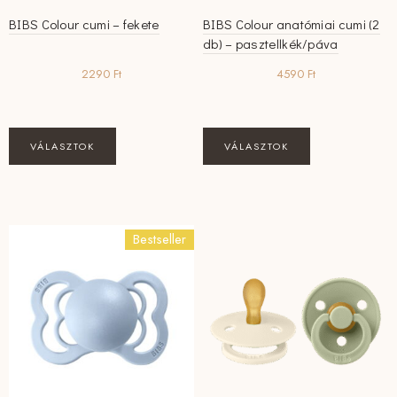
BIBS Colour cumi – fekete
BIBS Colour anatómiai cumi (2
db) – pasztellkék/páva
2290
Ft
4590
Ft
Ennek
Ennek
VÁLASZTOK
VÁLASZTOK
a
a
terméknek
terméknek
több
több
variációja
variációja
Bestseller
van.
van.
A
A
változatok
változatok
a
a
termékoldalon
termékoldalon
választhatók
választhatók
ki
ki