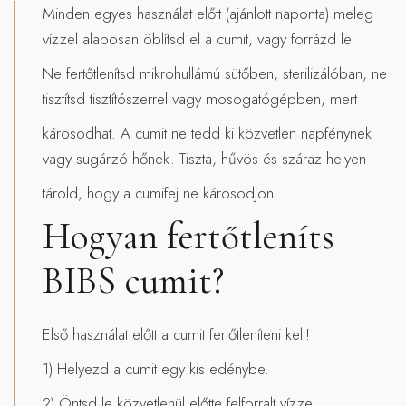
Minden egyes használat előtt (ajánlott naponta) meleg
vízzel alaposan öblítsd el a cumit, vagy forrázd le.
Ne fertőtlenítsd mikrohullámú sütőben, sterilizálóban, ne
tisztítsd tisztítószerrel vagy mosogatógépben, mert
károsodhat. A cumit ne tedd ki közvetlen napfénynek
vagy sugárzó hőnek. Tiszta, hűvös és száraz helyen
tárold, hogy a cumifej ne károsodjon.
Hogyan fertőtleníts
BIBS cumit?
Első használat előtt a cumit fertőtleníteni kell!
1) Helyezd a cumit egy kis edénybe.
2) Öntsd le közvetlenül előtte felforralt vízzel.