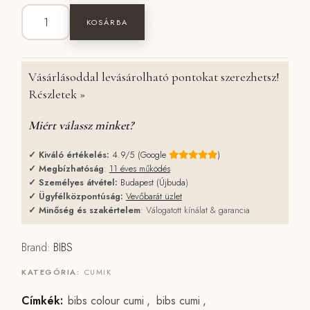
BIBS Colour szimmetrikus cumi (2 db) - pasztellkék/páva mennyis
KOSÁRBA
Vásárlásoddal levásárolható pontokat szerezhetsz!
Részletek »
Miért válassz minket?
✓
Kiváló értékelés:
4.9/5 (Google
)
✓
Megbízhatóság
:
11 éves működés
✓
Személyes átvétel:
Budapest (Újbuda
)
✓
Ügyfélközpontúság:
Vevőbarát üzlet
✓
Minőség és szakértelem
: Válogatott kínálat & garancia
Brand:
BIBS
KATEGÓRIA:
CUMIK
Címkék:
bibs colour cumi
,
bibs cumi
,