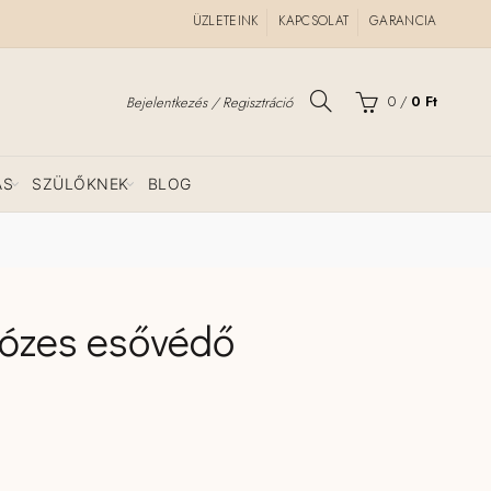
ÜZLETEINK
KAPCSOLAT
GARANCIA
0
/
0
Ft
Bejelentkezés / Regisztráció
ÁS
SZÜLŐKNEK
BLOG
mózes esővédő
nyiség