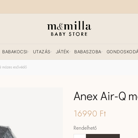
BABAKOCSI
UTAZÁS
JÁTÉK
BABASZOBA
GONDOSKOD
Q mózes esővédő
Anex Air-Q 
16990
Ft
Rendelhető
Anex Air-Q mózes esővédő men