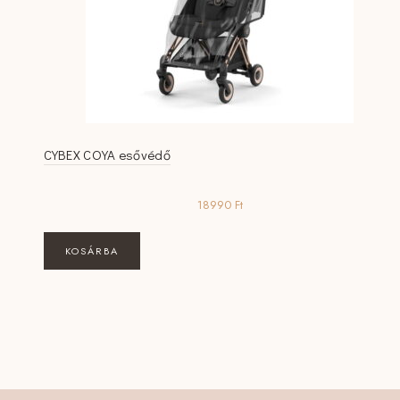
CYBEX COYA esővédő
18990
Ft
KOSÁRBA