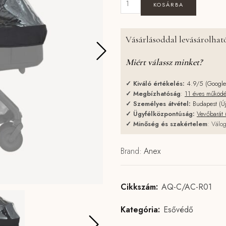
KOSÁRBA
Vásárlásoddal levásárolható
Miért válassz minket?
✓
Kiváló értékelés:
4.9/5 (Googl
✓
Megbízhatóság
:
11 éves működ
✓
Személyes átvétel:
Budapest (Ú
✓
Ügyfélközpontúság:
Vevőbarát 
✓
Minőség és szakértelem
: Válog
Brand:
Anex
Cikkszám:
AQ-C/AC-R01
Kategória:
Esővédő