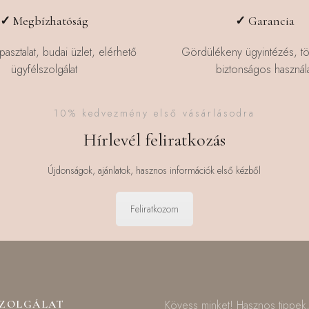
✓
Megbízhatóság
✓
Garancia
pasztalat, budai üzlet, elérhető
Gördülékeny ügyintézés, t
ügyfélszolgálat
biztonságos használa
10% kedvezmény első vásárlásodra
Hírlevél feliratkozás
Újdonságok, ajánlatok, hasznos információk első kézből
Feliratkozom
SZOLGÁLAT
Kövess minket! Hasznos tippek