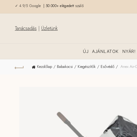
✓ 4.9/5 Google
| 50.000+ elégedett szülő
Tanácsadás
|
Üzletünk
ÚJ
AJÁNLATOK
NYÁR!
Kezdőlap
Babakocsi
Kiegészítők
Esővédő
Anex Air-