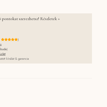
 pontokat szerezhetsz! Részletek »
e
)
és
jbuda
)
üzlet
atott kínálat & garancia