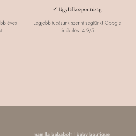
✓ Ügyfélközpontúság
öbb éves
Legjobb tudásunk szerint segítünk! Google
t
értékelés: 4.9/5
,
mamilla bababolt
|
baby boutique
|