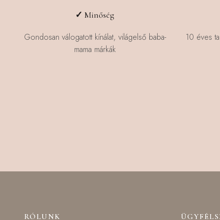
✓
Minőség
Gondosan válogatott kínálat, világelső baba-
10 éves ta
mama márkák
RÓLUNK
ÜGYFÉL