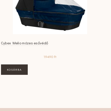
Cybex Melio mózes esővédő
19490
Ft
KOSÁRBA