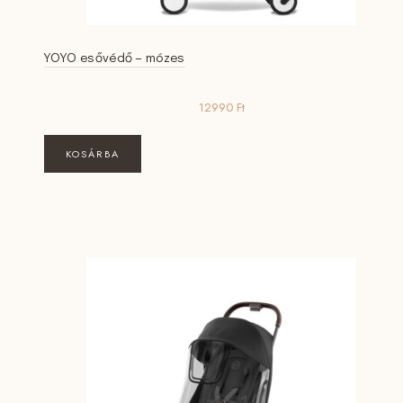
YOYO esővédő – mózes
12990
Ft
KOSÁRBA