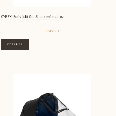
CYBEX Esővédő Cot S Lux mózeshez
15490
Ft
KOSÁRBA