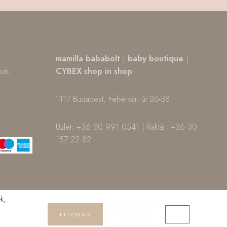
,
mamilla bababolt
|
baby boutique
|
tok,
CYBEX shop in shop
1117 Budapest, Fehérvári út 36-38.
m
ok
Üzlet: +36 30 991 0541 | Raktár: +36 30
157 22 82
k,
ELFOGAD
ELUTASÍT
CLOSE GDPR 