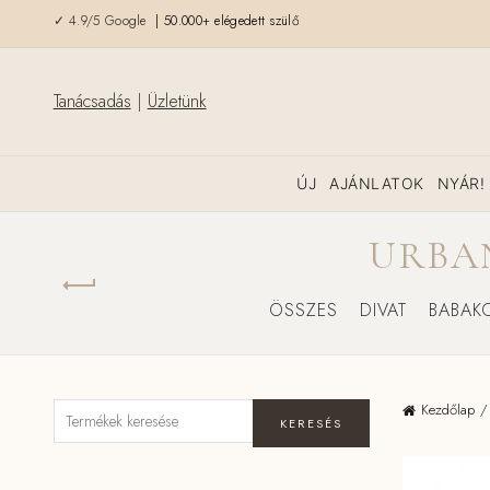
✓ 4.9/5 Google
| 50.000+ elégedett szülő
Tanácsadás
|
Üzletünk
ÚJ
AJÁNLATOK
NYÁR!
URBA
ÖSSZES
DIVAT
BABAK
Kezdőlap
KERESÉS