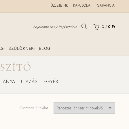
ÜZLETEINK
KAPCSOLAT
GARANCIA
0
/
0
Ft
Bejelentkezés / Regisztráció
ÁS
SZÜLŐKNEK
BLOG
SZÍTŐ
ANYA
UTAZÁS
EGYÉB
Összesen 1 találat