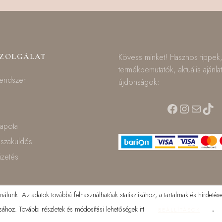
SZOLGÁLAT
Kövess minket! Hasznos tippek
termékbemutatók, aktuális ajánla
rendszer
újdonságok:
Facebook
Instagra
Mail
TikT
lapota
isszaküldés
fizetés
lunk. Az adatok továbbá felhasználhatóak statisztikához, a tartalmak és hirdetése
ához. További részletek és módosítási lehetőségek itt
.
BEÁLLÍTÁSOK
© 2025 Mamilla bababolt. Minden jog fenntartva