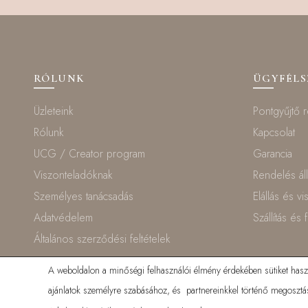
RÓLUNK
ÜGYFÉL
Üzleteink
Pontgyűjtő 
Rólunk
Kapcsolat
UCG / Creator program
Garancia
Viszonteladóknak
Rendelés ál
Személyes tanácsadás
Elállás és v
Adatvédelem
Szállítás és 
Általános szerződési feltételek
A weboldalon a minőségi felhasználói élmény érdekében sütiket haszná
ajánlatok személyre szabásához, és partnereinkkel történő megosztás