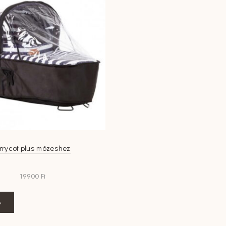
rrycot plus mózeshez
19900
Ft
A