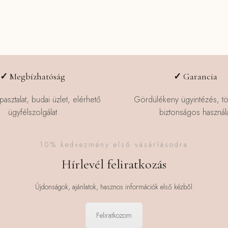
✓
Megbízhatóság
✓
Garancia
pasztalat, budai üzlet, elérhető
Gördülékeny ügyintézés, t
ügyfélszolgálat
biztonságos használa
10% kedvezmény első vásárlásodra
Hírlevél feliratkozás
Újdonságok, ajánlatok, hasznos információk első kézből
Feliratkozom