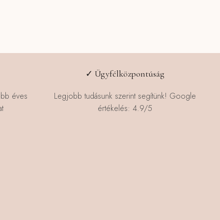
✓ Ügyfélközpontúság
öbb éves
Legjobb tudásunk szerint segítünk! Google
t
értékelés: 4.9/5