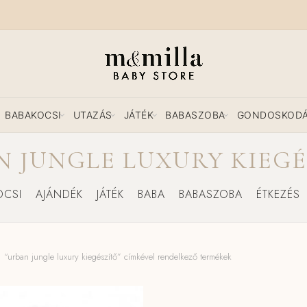
BABAKOCSI
UTAZÁS
JÁTÉK
BABASZOBA
GONDOSKOD
N JUNGLE LUXURY KIEGÉ
OCSI
AJÁNDÉK
JÁTÉK
BABA
BABASZOBA
ÉTKEZÉS
“urban jungle luxury kiegészítő” címkével rendelkező termékek