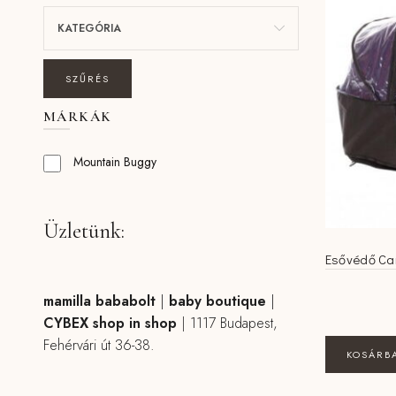
KATEGÓRIA
SZŰRÉS
MÁRKÁK
Mountain Buggy
Üzletünk:
Esővédő Ca
mamilla bababolt
|
baby boutique
|
CYBEX shop in shop
|
1117 Budapest,
Fehérvári út 36-38.
KOSÁRB