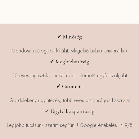
több
variációja
van.
A
változatok
✓
Minőség
a
termékoldalon
Gondosan válogatott kínálat, világelső baba-mama márkák
választhatók
✓
Megbízhatóság
ki
10 éves tapasztalat, budai üzlet, elérhető ügyfélszolgálat
✓
Garancia
Gördülékeny ügyintézés, több éves biztonságos használat
✓ Ügyfélközpontúság
Legjobb tudásunk szerint segítünk! Google értékelés: 4.9/5