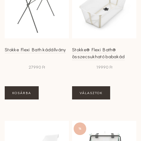
Stokke Flexi Bath kádállvány
Stokke® Flexi Bath®
összecsukható babakád
27990
Ft
19990
Ft
Ennek
KOSÁRBA
VÁLASZTOK
a
terméknek
több
variációja
van.
%
A