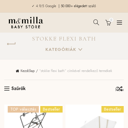
✓ 4.9/5 Google
| 50.000+ elégedett szülő
0
STOKKE FLEXI BATH
KATEGÓRIÁK
Kezdőlap
“stokke flexi bath” címkével rendelkező termékek
Szűrők
TOP választás
Bestseller
Bestseller