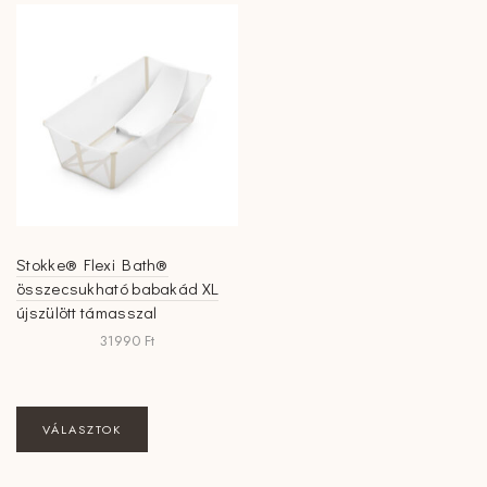
Stokke® Flexi Bath®
összecsukható babakád XL
újszülött támasszal
31990
Ft
Ennek
VÁLASZTOK
a
terméknek