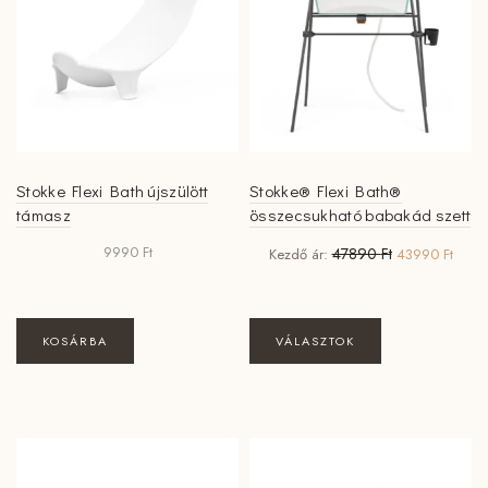
változatok
a
termékoldalon
választhatók
ki
Stokke Flexi Bath újszülött
Stokke® Flexi Bath®
támasz
összecsukható babakád szett
Original
Curre
9990
Ft
47890
Ft
Kezdő ár:
43990
Ft
price
price
was:
is:
47890 Ft.
43990
KOSÁRBA
VÁLASZTOK