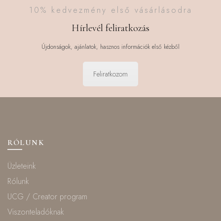
10% kedvezmény első vásárlásodra
Hírlevél feliratkozás
Újdonságok, ajánlatok, hasznos információk első kézből
Feliratkozom
RÓLUNK
Üzleteink
Rólunk
UCG / Creator program
Viszonteladóknak