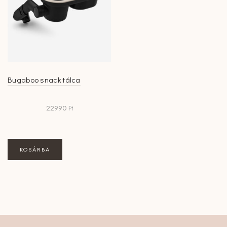
Bugaboo snack tálca
22990
Ft
KOSÁRBA