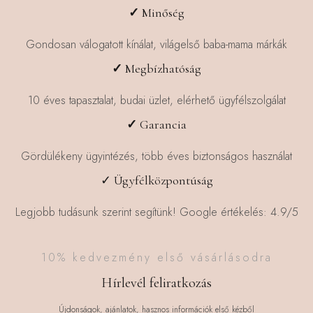
✓
Minőség
Gondosan válogatott kínálat, világelső baba-mama márkák
✓
Megbízhatóság
10 éves tapasztalat, budai üzlet, elérhető ügyfélszolgálat
✓
Garancia
Gördülékeny ügyintézés, több éves biztonságos használat
✓ Ügyfélközpontúság
Legjobb tudásunk szerint segítünk! Google értékelés: 4.9/5
10% kedvezmény első vásárlásodra
Hírlevél feliratkozás
Újdonságok, ajánlatok, hasznos információk első kézből