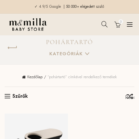
✓ 4.9/5 Google
| 50.000+ elégedett szülő
0
POHÁRTARTÓ
KATEGÓRIÁK
Kezdőlap
“pohártartó” címkével rendelkező termékek
Szűrők