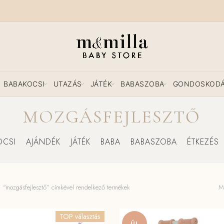
BABAKOCSI
UTAZÁS
JÁTÉK
BABASZOBA
GONDOSKOD
MOZGÁSFEJLESZTŐ
OCSI
AJÁNDÉK
JÁTÉK
BABA
BABASZOBA
ÉTKEZÉS
“mozgásfejlesztő” címkével rendelkező termékek
Mi
TOP választás
ÚJ