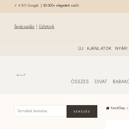
✓ 4.9/5 Google
| 50.000+ elégedett szülő
Tanácsadás
|
Üzletünk
ÚJ
AJÁNLATOK
NYÁR!
ÖSSZES
DIVAT
BABAK
Kezdőlap
KERESÉS