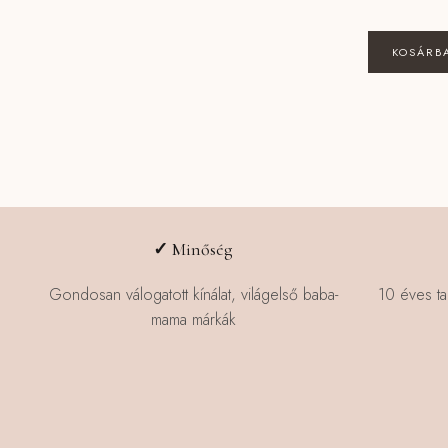
KOSÁRB
✓
Minőség
Gondosan válogatott kínálat, világelső baba-
10 éves ta
mama márkák