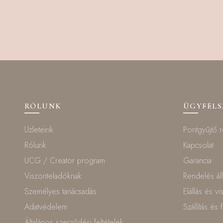
RÓLUNK
ÜGYFÉL
Üzleteink
Pontgyűjtő 
Rólunk
Kapcsolat
UCG / Creator program
Garancia
Viszonteladóknak
Rendelés ál
Személyes tanácsadás
Elállás és v
Adatvédelem
Szállítás és 
Általános szerződési feltételek