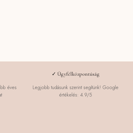
✓ Ügyfélközpontúság
öbb éves
Legjobb tudásunk szerint segítünk! Google
t
értékelés: 4.9/5