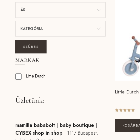
ÁR
KATEGÓRIA
SZŰRÉS
MÁRKÁK
Little Dutch
Little Dutch
Üzletünk:
mamilla bababolt
|
baby boutique
|
KOSÁRB
CYBEX shop in shop
|
1117 Budapest,