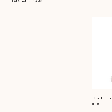
Fehérvári út 36-38.
Little Dutch
blue