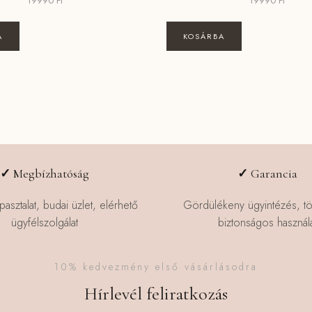
19990
Ft
19990
Ft
A
KOSÁRBA
✓
Megbízhatóság
✓
Garancia
pasztalat, budai üzlet, elérhető
Gördülékeny ügyintézés, t
ügyfélszolgálat
biztonságos használa
10% kedvezmény első vásárlásodra
Hírlevél feliratkozás