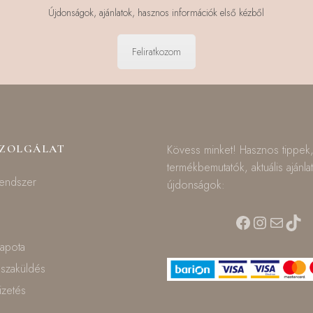
Újdonságok, ajánlatok, hasznos információk első kézből
Feliratkozom
SZOLGÁLAT
Kövess minket! Hasznos tippek
termékbemutatók, aktuális ajánla
rendszer
újdonságok:
Facebook
Instagra
Mail
TikT
lapota
isszaküldés
fizetés