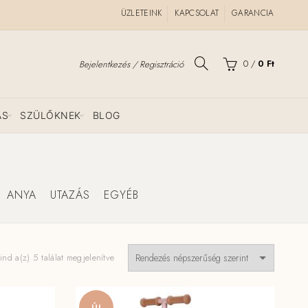
ÜZLETEINK
KAPCSOLAT
GARANCIA
0
/
0
Ft
Bejelentkezés / Regisztráció
ÁS
SZÜLŐKNEK
BLOG
ANYA
UTAZÁS
EGYÉB
Sorted
nd a(z) 5 találat megjelenítve
by
popularity
ÚJ