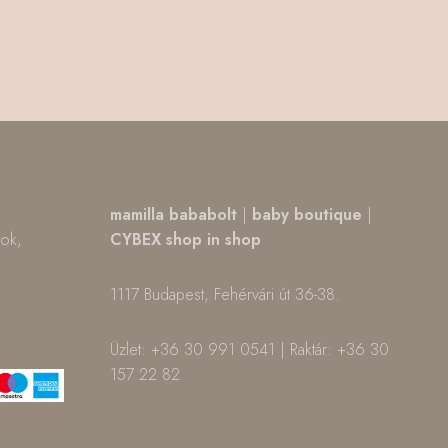
,
mamilla bababolt
|
baby boutique
|
tok,
CYBEX shop in shop
1117 Budapest, Fehérvári út 36-38.
m
ok
Üzlet: +36 30 991 0541 | Raktár: +36 30
157 22 82