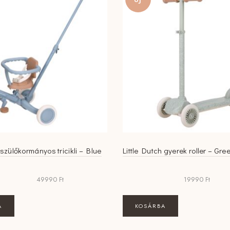
 szülőkormányos tricikli – Blue
Little Dutch gyerek roller – Gree
49990
Ft
19990
Ft
A
KOSÁRBA