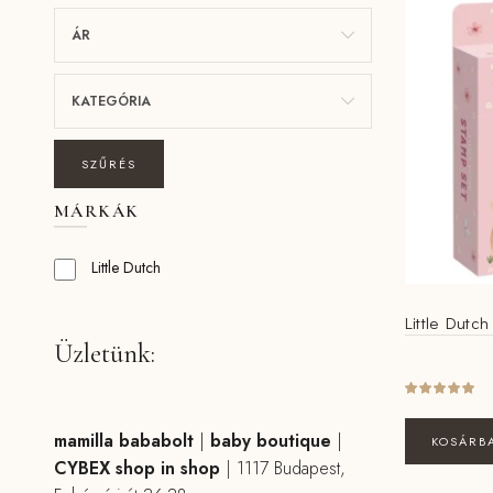
ÁR
KATEGÓRIA
SZŰRÉS
MÁRKÁK
Little Dutch
Little Dutc
Üzletünk:
mamilla bababolt
|
baby boutique
|
KOSÁRB
CYBEX shop in shop
|
1117 Budapest,