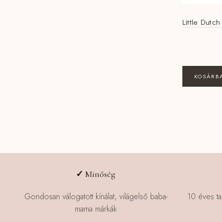
Little Dutch
KOSÁRB
✓
Minőség
Gondosan válogatott kínálat, világelső baba-
10 éves ta
mama márkák