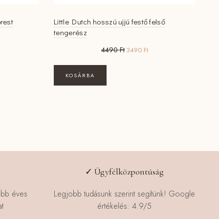
orest
Little Dutch hosszú ujjú festő felső
tengerész
rent
Original
Current
4490
Ft
3490
Ft
ce
price
price
was:
is:
KOSÁRBA
2 Ft.
4490 Ft.
3490 Ft.
✓ Ügyfélközpontúság
öbb éves
Legjobb tudásunk szerint segítünk! Google
t
értékelés: 4.9/5