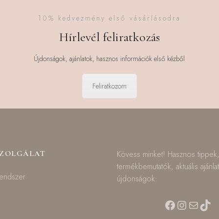
10% kedvezmény első vásárlásodra
Hírlevél feliratkozás
Újdonságok, ajánlatok, hasznos információk első kézből
Feliratkozom
SZOLGÁLAT
Kövess minket! Hasznos tippek
termékbemutatók, aktuális ajánla
rendszer
újdonságok:
Facebook
Instagra
Mail
TikT