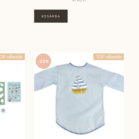
4190
Ft
KOSÁRBA
OP választás
TOP választás
-22%