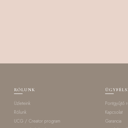
RÓLUNK
ÜGYFÉL
Üzleteink
Pontgyűjtő 
Rólunk
Kapcsolat
UCG / Creator program
Garancia