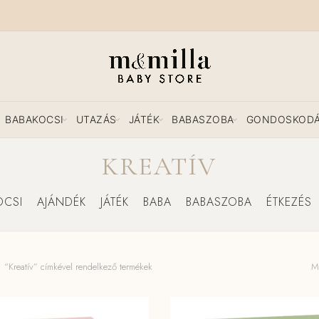
BABAKOCSI
UTAZÁS
JÁTÉK
BABASZOBA
GONDOSKOD
KREATÍV
OCSI
AJÁNDÉK
JÁTÉK
BABA
BABASZOBA
ÉTKEZÉS
“Kreatív” címkével rendelkező termékek
Mi