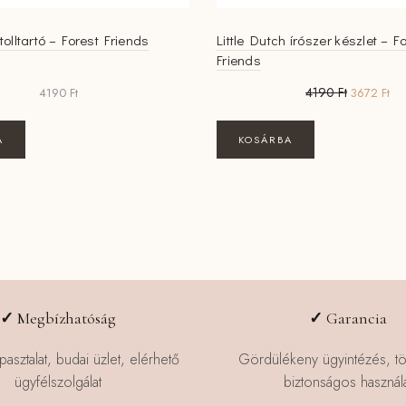
 tolltartó – Forest Friends
Little Dutch írószer készlet – F
Friends
Original
Cur
4190
Ft
4190
Ft
3672
Ft
price
pri
was:
is:
A
KOSÁRBA
4190 Ft.
367
✓
Megbízhatóság
✓
Garancia
pasztalat, budai üzlet, elérhető
Gördülékeny ügyintézés, t
ügyfélszolgálat
biztonságos használa