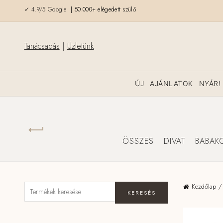
✓ 4.9/5 Google
| 50.000+ elégedett szülő
Tanácsadás
|
Üzletünk
ÚJ
AJÁNLATOK
NYÁR!
ÖSSZES
DIVAT
BABAK
Kezdőlap
KERESÉS