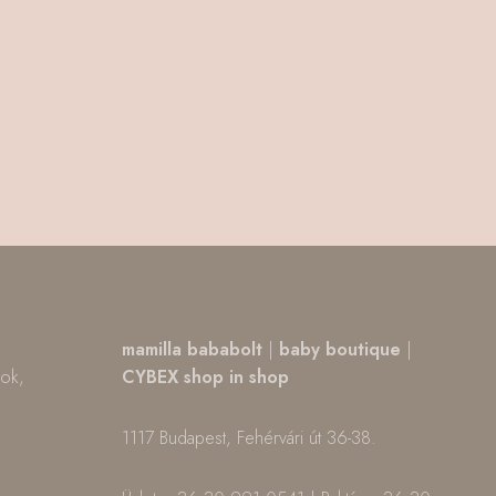
,
mamilla bababolt
|
baby boutique
|
tok,
CYBEX shop in shop
1117 Budapest, Fehérvári út 36-38.
m
ok