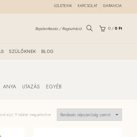
ÜZLETEINK
KAPCSOLAT
GARANCIA
0
/
0
Ft
Bejelentkezés / Regisztráció
ÁS
SZÜLŐKNEK
BLOG
ANYA
UTAZÁS
EGYÉB
Sorted
nd a(z) 9 találat megjelenítve
by
popularity