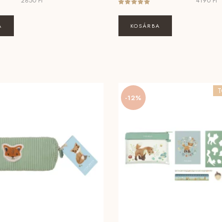
2850
Ft
4190
Ft
A
KOSÁRBA
T
-12%