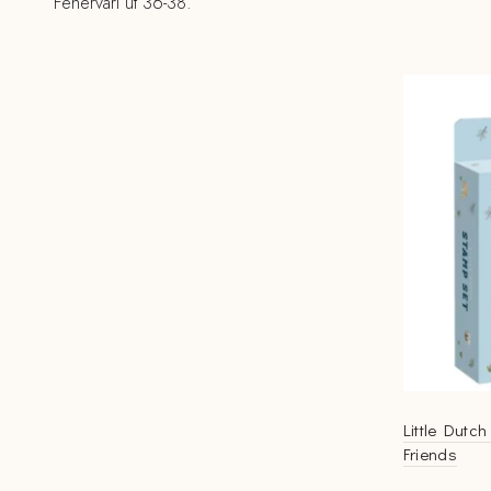
Fehérvári út 36-38.
Little Dutc
Friends