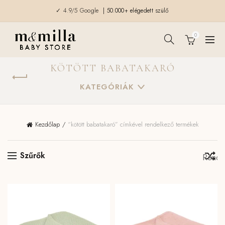
✓ 4.9/5 Google
| 50.000+ elégedett szülő
0
KÖTÖTT BABATAKARÓ
KATEGÓRIÁK
Kezdőlap
“kötött babatakaró” címkével rendelkező termékek
Szűrők