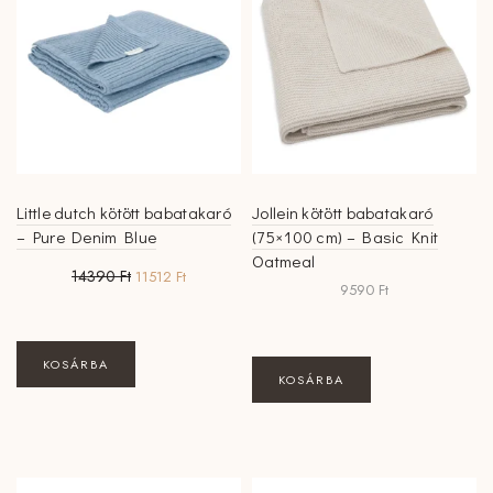
Little dutch kötött babatakaró
Jollein kötött babatakaró
– Pure Denim Blue
(75×100 cm) – Basic Knit
Oatmeal
Original
Current
14390
Ft
11512
Ft
9590
Ft
price
price
was:
is:
14390 Ft.
11512 Ft.
KOSÁRBA
KOSÁRBA