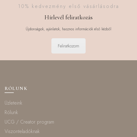
10% kedvezmény első vásárlásodra
Hírlevél feliratkozás
Újdonságok, ajánlatok, hasznos információk első kézből
Feliratkozom
RÓLUNK
Üzleteink
Rólunk
UCG / Creator program
Viszonteladóknak