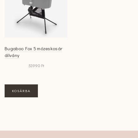
Bugaboo Fox 5 mózeskosár
állvány
53990
Ft
KOSÁRBA