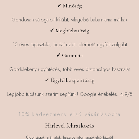
✓
Minőség
Gondosan válogatott kínálat, világelső baba-mama márkák
✓
Megbízhatóság
10 éves tapasztalat, budai üzlet, elérhető ügyfélszolgálat
✓
Garancia
Gördülékeny ügyintézés, több éves biztonságos használat
✓ Ügyfélközpontúság
Legjobb tudásunk szerint segítünk! Google értékelés: 4.9/5
10% kedvezmény első vásárlásodra
Hírlevél feliratkozás
Újdonságok, ajánlatok, hasznos információk első kézből