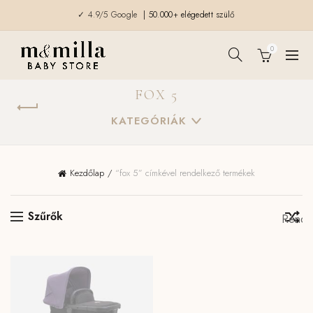
✓ 4.9/5 Google
| 50.000+ elégedett szülő
0
FOX 5
KATEGÓRIÁK
Kezdőlap
“fox 5” címkével rendelkező termékek
Szűrők