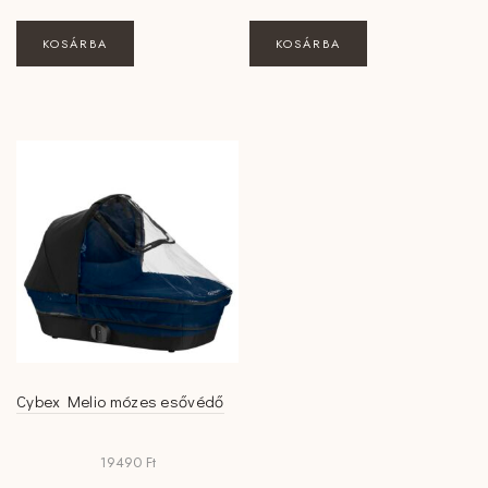
KOSÁRBA
KOSÁRBA
Cybex Melio mózes esővédő
19490
Ft