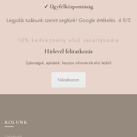
✓ Ügyfélközpontúság
Legjobb tudásunk szerint segítünk! Google értékelés: 4.9/5
10% kedvezmény első vásárlásodra
Hírlevél feliratkozás
Újdonságok, ajánlatok, hasznos információk első kézből
Feliratkozom
RÓLUNK
Üzleteink