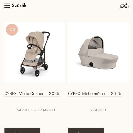
Szűrők
-15%
CYBEX Melio Carbon – 2026
CYBEX Melio mózes – 2026
Ártartomány:
164990
Ft
–
193490
Ft
77490
Ft
164990 Ft
-
193490 Ft
Ennek
Ennek