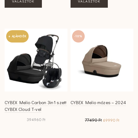
VÁLASZTOK
VÁLASZTOK
a
a
terméknek
terméknek
több
több
variációja
variációja
van.
van.
+ AJÁNDÉK
-10%
A
A
változatok
változatok
a
a
termékoldalon
termékoldalon
választhatók
választhatók
ki
ki
CYBEX Melio Carbon 3in1 szett
CYBEX Melio mózes – 2024
CYBEX Cloud T-vel
Original
Current
394960
Ft
77490
Ft
69990
Ft
price
price
was:
is:
77490 Ft.
69990 Ft.