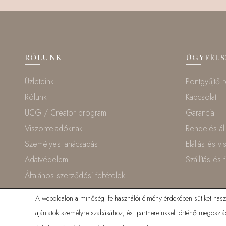
RÓLUNK
ÜGYFÉL
Üzleteink
Pontgyűjtő 
Rólunk
Kapcsolat
UCG / Creator program
Garancia
Viszonteladóknak
Rendelés ál
Személyes tanácsadás
Elállás és v
Adatvédelem
Szállítás és 
Általános szerződési feltételek
A weboldalon a minőségi felhasználói élmény érdekében sütiket haszná
ajánlatok személyre szabásához, és partnereinkkel történő megosztás