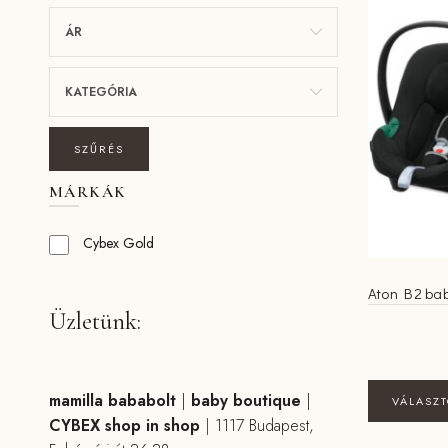
ÁR
KATEGÓRIA
SZŰRÉS
MÁRKÁK
Cybex Gold
Aton B2 bab
Üzletünk:
mamilla bababolt
|
baby boutique
|
VÁLASZ
CYBEX shop in shop
|
1117 Budapest,