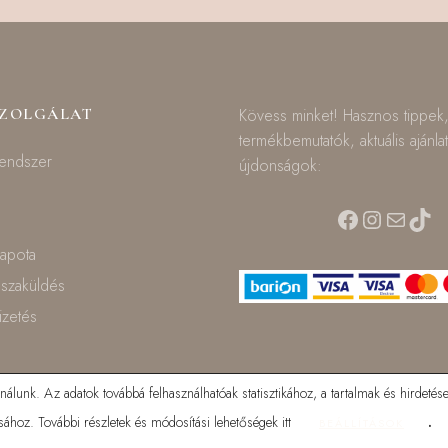
SZOLGÁLAT
Kövess minket! Hasznos tippek
termékbemutatók, aktuális ajánla
rendszer
újdonságok:
Facebook
Instagra
Mail
TikT
lapota
isszaküldés
fizetés
lunk. Az adatok továbbá felhasználhatóak statisztikához, a tartalmak és hirdetése
ához. További részletek és módosítási lehetőségek itt
.
BEÁLLÍTÁSOK
© 2025 Mamilla bababolt. Minden jog fenntartva