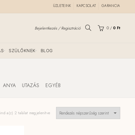
ÜZLETEINK
KAPCSOLAT
GARANCIA
0
/
0
Ft
Bejelentkezés / Regisztráció
ÁS
SZÜLŐKNEK
BLOG
ANYA
UTAZÁS
EGYÉB
Sorted
nd a(z) 2 találat megjelenítve
by
popularity