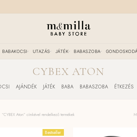
BABAKOCSI
UTAZÁS
JÁTÉK
BABASZOBA
GONDOSKOD
CYBEX ATON
OCSI
AJÁNDÉK
JÁTÉK
BABA
BABASZOBA
ÉTKEZÉS
“CYBEX Aton” címkével rendelkező termékek
Mi
Bestseller