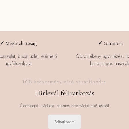
több
több
variációja
variációja
van.
van.
A
A
változatok
változatok
a
a
✓
Megbízhatóság
✓
Garancia
termékoldalon
termékoldalo
választhatók
választhatók
pasztalat, budai üzlet, elérhető
Gördülékeny ügyintézés, t
ki
ki
ügyfélszolgálat
biztonságos használa
10% kedvezmény első vásárlásodra
Hírlevél feliratkozás
Újdonságok, ajánlatok, hasznos információk első kézből
Feliratkozom