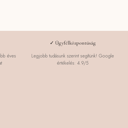
✓ Ügyfélközpontúság
n
öbb éves
Legjobb tudásunk szerint segítünk! Google
t
értékelés: 4.9/5