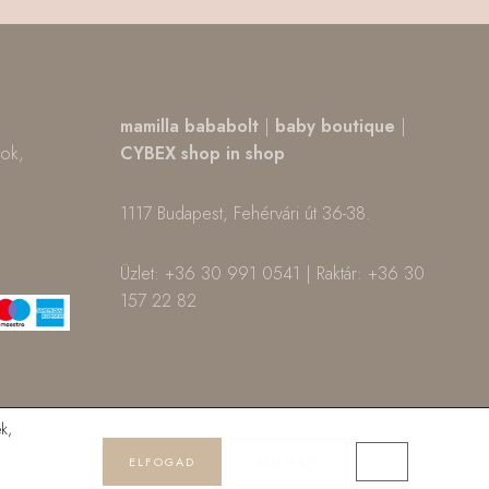
,
mamilla bababolt
|
baby boutique
|
tok,
CYBEX shop in shop
1117 Budapest, Fehérvári út 36-38.
m
ok
Üzlet: +36 30 991 0541 | Raktár: +36 30
157 22 82
k,
ELFOGAD
ELUTASÍT
CLOSE GDPR 