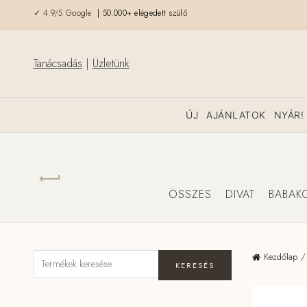
✓ 4.9/5 Google
| 50.000+ elégedett szülő
Tanácsadás
|
Üzletünk
ÚJ
AJÁNLATOK
NYÁR!
ÖSSZES
DIVAT
BABAK
Kezdőlap
KERESÉS