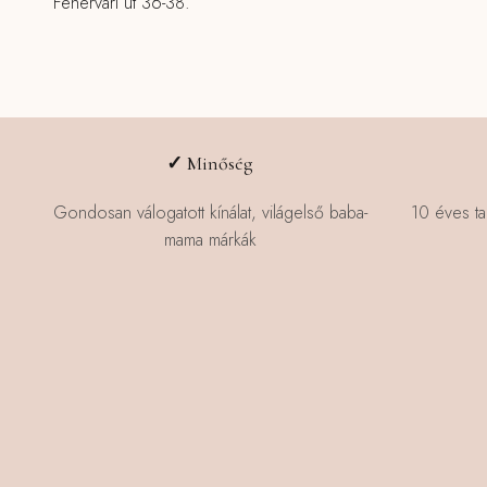
Fehérvári út 36-38.
✓
Minőség
Gondosan válogatott kínálat, világelső baba-
10 éves ta
mama márkák