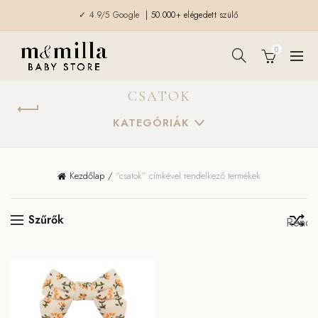
✓ 4.9/5 Google
| 50.000+ elégedett szülő
0
CSATOK
KATEGÓRIÁK
Kezdőlap
“csatok” címkével rendelkező termékek
Szűrők