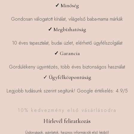
✓
Minőség
Gondosan válogatott kínálat, világelső baba-mama márkák
✓
Megbízhatóság
10 éves tapasztalat, budai üzlet, elérhető ügyfélszolgálat
✓
Garancia
Gördülékeny ügyintézés, több éves biztonságos használat
✓ Ügyfélközpontúság
Legjobb tudásunk szerint segítünk! Google értékelés: 4.9/5
10% kedvezmény első vásárlásodra
Hírlevél feliratkozás
Újdonságok, ajánlatok, hasznos információk első kézből