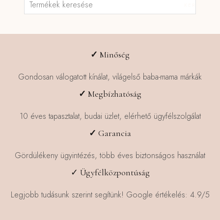
KERESÉS
a
következőre:
✓
Minőség
Gondosan válogatott kínálat, világelső baba-mama márkák
✓
Megbízhatóság
10 éves tapasztalat, budai üzlet, elérhető ügyfélszolgálat
✓
Garancia
Gördülékeny ügyintézés, több éves biztonságos használat
✓ Ügyfélközpontúság
Legjobb tudásunk szerint segítünk! Google értékelés: 4.9/5