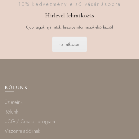
10% kedvezmény első vásárlásodra
Hírlevél feliratkozás
Újdonságok, ajánlatok, hasznos információk első kézből
Feliratkozom
RÓLUNK
Üzleteink
Rólunk
UCG / Creator program
Viszonteladóknak