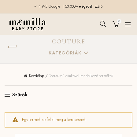
✓ 4.9/5 Google
| 50.000+ elégedett szülő
0
COUTURE
KATEGÓRIÁK
Kezdőlap
“couture” címkével rendelkező termékek
Szűrők
Egy termék se felelt meg a keresésnek.
Keresés