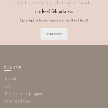
10% kedvezmény első vásárlásodra
Hírlevél feliratkozás
Újdonságok, ajánlatok, hasznos információk első kézből
Feliratkozom
RÓLUNK
Üzleteink
Rólunk
UCG / Creator program
Viszonteladóknak