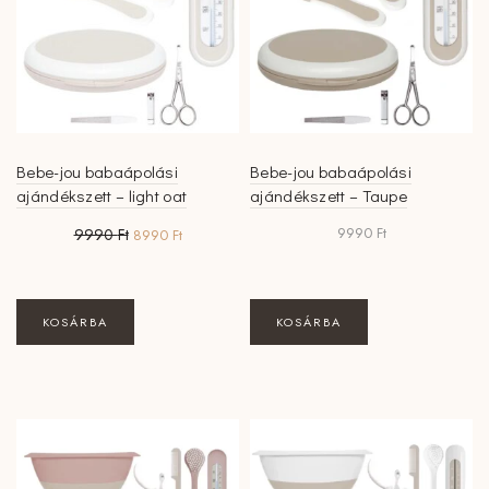
Bebe-jou babaápolási
Bebe-jou babaápolási
ajándékszett – light oat
ajándékszett – Taupe
Original
Current
9990
Ft
9990
Ft
8990
Ft
price
price
was:
is:
9990 Ft.
8990 Ft.
KOSÁRBA
KOSÁRBA