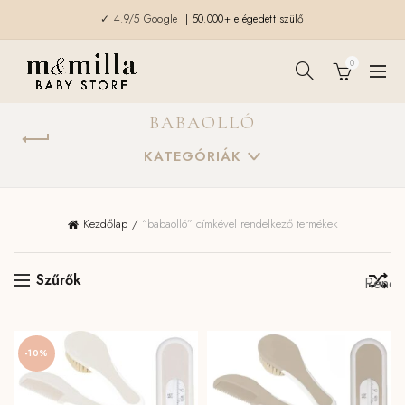
✓ 4.9/5 Google
| 50.000+ elégedett szülő
0
BABAOLLÓ
KATEGÓRIÁK
Kezdőlap
“babaolló” címkével rendelkező termékek
Szűrők
-10%