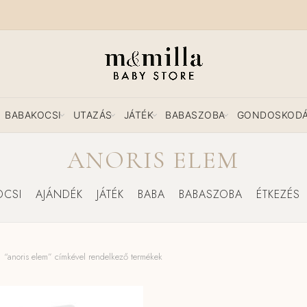
BABAKOCSI
UTAZÁS
JÁTÉK
BABASZOBA
GONDOSKOD
ANORIS ELEM
OCSI
AJÁNDÉK
JÁTÉK
BABA
BABASZOBA
ÉTKEZÉS
“anoris elem” címkével rendelkező termékek