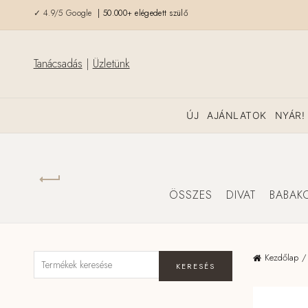
✓ 4.9/5 Google
| 50.000+ elégedett szülő
Tanácsadás
|
Üzletünk
ÚJ
AJÁNLATOK
NYÁR!
ÖSSZES
DIVAT
BABAK
Kezdőlap
KERESÉS