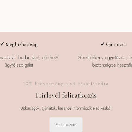
✓
Megbízhatóság
✓
Garancia
pasztalat, budai üzlet, elérhető
Gördülékeny ügyintézés, t
ügyfélszolgálat
biztonságos használa
10% kedvezmény első vásárlásodra
Hírlevél feliratkozás
Újdonságok, ajánlatok, hasznos információk első kézből
Feliratkozom