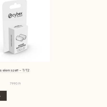
s elem szett – T/T2
7990
Ft
A