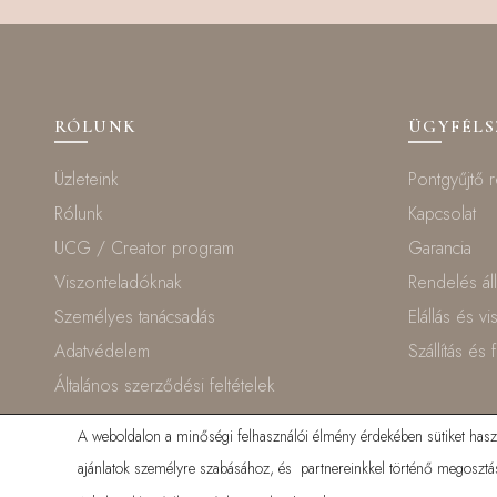
RÓLUNK
ÜGYFÉL
Üzleteink
Pontgyűjtő 
Rólunk
Kapcsolat
UCG / Creator program
Garancia
Viszonteladóknak
Rendelés ál
Személyes tanácsadás
Elállás és v
Adatvédelem
Szállítás és 
Általános szerződési feltételek
A weboldalon a minőségi felhasználói élmény érdekében sütiket haszná
ajánlatok személyre szabásához, és partnereinkkel történő megosztás