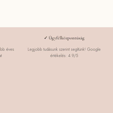
✓ Ügyfélközpontúság
öbb éves
Legjobb tudásunk szerint segítünk! Google
t
értékelés: 4.9/5