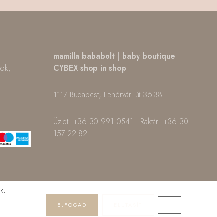
,
mamilla bababolt
|
baby boutique
|
tok,
CYBEX shop in shop
1117 Budapest, Fehérvári út 36-38.
m
ok
Üzlet: +36 30 991 0541 | Raktár: +36 30
157 22 82
k,
ELFOGAD
ELUTASÍT
CLOSE GDPR 