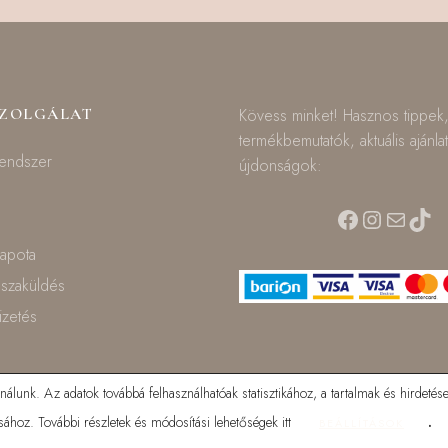
SZOLGÁLAT
Kövess minket! Hasznos tippek
termékbemutatók, aktuális ajánla
rendszer
újdonságok:
Facebook
Instagra
Mail
TikT
lapota
isszaküldés
fizetés
lunk. Az adatok továbbá felhasználhatóak statisztikához, a tartalmak és hirdetése
ához. További részletek és módosítási lehetőségek itt
.
BEÁLLÍTÁSOK
© 2025 Mamilla bababolt. Minden jog fenntartva