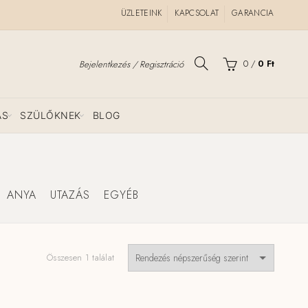
ÜZLETEINK
KAPCSOLAT
GARANCIA
0
/
0
Ft
Bejelentkezés / Regisztráció
ÁS
SZÜLŐKNEK
BLOG
ANYA
UTAZÁS
EGYÉB
Összesen 1 találat