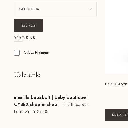
KATEGÓRIA
SZŰRÉS
MÁRKÁK
Cybex Platinum
Üzletünk:
CYBEX Anori
mamilla bababolt
|
baby boutique
|
CYBEX shop in shop
|
1117 Budapest,
Fehérvári út 36-38.
KOSÁRB