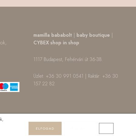
,
mamilla bababolt
|
baby boutique
|
tok,
CYBEX shop in shop
1117 Budapest, Fehérvári út 36-38.
m
ok
Üzlet: +36 30 991 0541 | Raktár: +36 30
157 22 82
k,
ELFOGAD
ELUTASÍT
CLOSE GDPR 