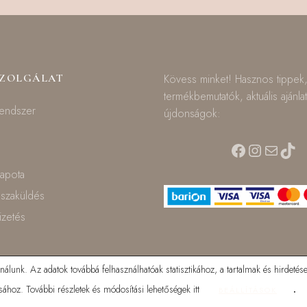
SZOLGÁLAT
Kövess minket! Hasznos tippek
termékbemutatók, aktuális ajánla
rendszer
újdonságok:
Facebook
Instagra
Mail
TikT
lapota
isszaküldés
fizetés
lunk. Az adatok továbbá felhasználhatóak statisztikához, a tartalmak és hirdetése
ához. További részletek és módosítási lehetőségek itt
.
BEÁLLÍTÁSOK
© 2025 Mamilla bababolt. Minden jog fenntartva