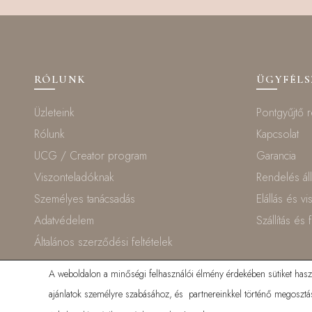
RÓLUNK
ÜGYFÉL
Üzleteink
Pontgyűjtő 
Rólunk
Kapcsolat
UCG / Creator program
Garancia
Viszonteladóknak
Rendelés ál
Személyes tanácsadás
Elállás és v
Adatvédelem
Szállítás és 
Általános szerződési feltételek
A weboldalon a minőségi felhasználói élmény érdekében sütiket haszná
ajánlatok személyre szabásához, és partnereinkkel történő megosztás