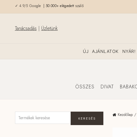
✓ 4.9/5 Google
| 50.000+ elégedett szülő
Tanácsadás
|
Üzletünk
ÚJ
AJÁNLATOK
NYÁR!
ÖSSZES
DIVAT
BABAK
Kezdőlap
KERESÉS