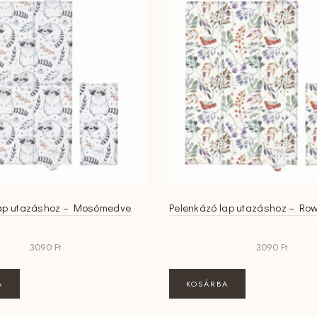
lap utazáshoz – Mosómedve
Pelenkázó lap utazáshoz – Ro
3090
Ft
3090
Ft
A
KOSÁRBA