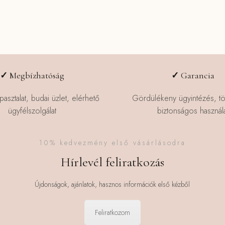
✓
Megbízhatóság
✓
Garancia
pasztalat, budai üzlet, elérhető
Gördülékeny ügyintézés, t
ügyfélszolgálat
biztonságos használa
10% kedvezmény első vásárlásodra
Hírlevél feliratkozás
Újdonságok, ajánlatok, hasznos információk első kézből
Feliratkozom