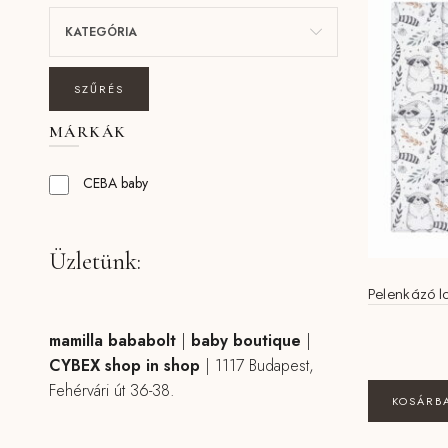
KATEGÓRIA
SZŰRÉS
MÁRKÁK
CEBA baby
Üzletünk:
Pelenkázó 
mamilla bababolt
|
baby boutique
|
CYBEX shop in shop
|
1117 Budapest,
Fehérvári út 36-38.
KOSÁRB