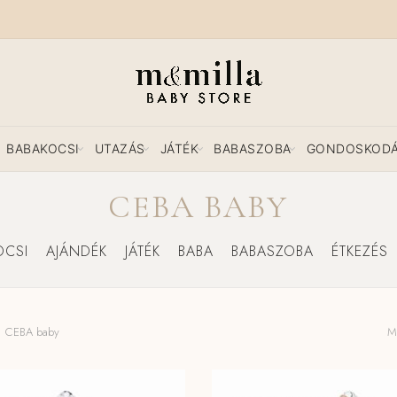
BABAKOCSI
UTAZÁS
JÁTÉK
BABASZOBA
GONDOSKOD
CEBA BABY
OCSI
AJÁNDÉK
JÁTÉK
BABA
BABASZOBA
ÉTKEZÉS
CEBA baby
Mi