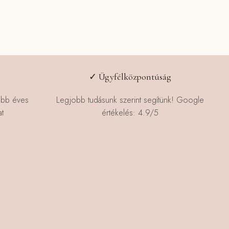
✓ Ügyfélközpontúság
öbb éves
Legjobb tudásunk szerint segítünk! Google
t
értékelés: 4.9/5