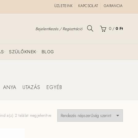
ÜZLETEINK
KAPCSOLAT
GARANCIA
0
/
0
Ft
Bejelentkezés / Regisztráció
ÁS
SZÜLŐKNEK
BLOG
ANYA
UTAZÁS
EGYÉB
Sorted
nd a(z) 2 találat megjelenítve
by
popularity