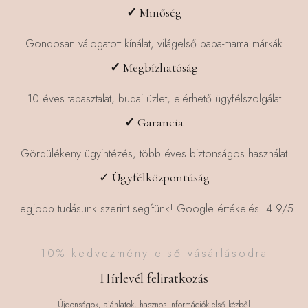
✓
Minőség
Gondosan válogatott kínálat, világelső baba-mama márkák
✓
Megbízhatóság
10 éves tapasztalat, budai üzlet, elérhető ügyfélszolgálat
✓
Garancia
Gördülékeny ügyintézés, több éves biztonságos használat
✓ Ügyfélközpontúság
Legjobb tudásunk szerint segítünk! Google értékelés: 4.9/5
10% kedvezmény első vásárlásodra
Hírlevél feliratkozás
Újdonságok, ajánlatok, hasznos információk első kézből