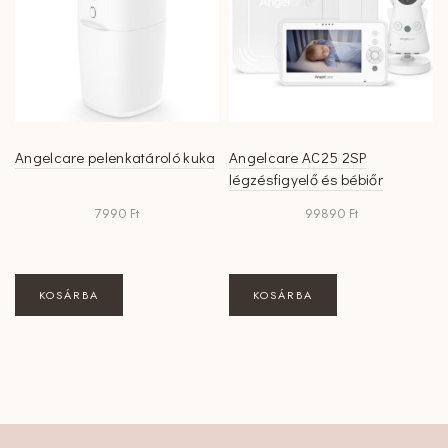
Angelcare pelenkatároló kuka
Angelcare AC25 2SP
légzésfigyelő és bébiőr
7990
Ft
99890
Ft
KOSÁRBA
KOSÁRBA