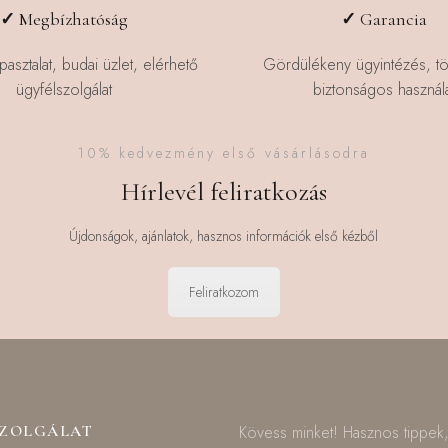
a
✓
Megbízhatóság
✓
Garancia
termékoldalon
választhatók
pasztalat, budai üzlet, elérhető
Gördülékeny ügyintézés, t
ki
ügyfélszolgálat
biztonságos használa
10% kedvezmény első vásárlásodra
Hírlevél feliratkozás
Újdonságok, ajánlatok, hasznos információk első kézből
Feliratkozom
SZOLGÁLAT
Kövess minket! Hasznos tippek