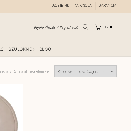
ÜZLETEINK
KAPCSOLAT
GARANCIA
0
/
0
Ft
Bejelentkezés / Regisztráció
ÁS
SZÜLŐKNEK
BLOG
Sorted
nd a(z) 2 találat megjelenítve
by
popularity