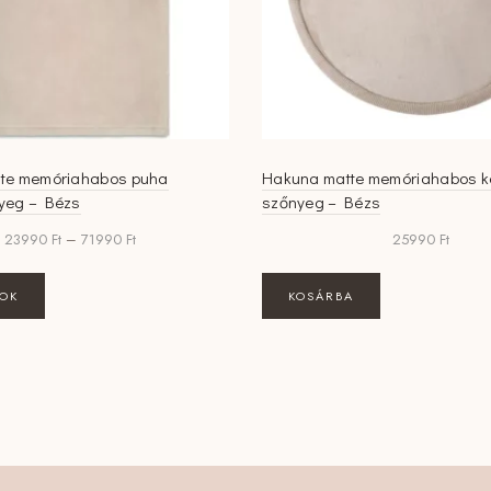
te memóriahabos puha
Hakuna matte memóriahabos k
yeg – Bézs
szőnyeg – Bézs
Ártartomány:
23990
Ft
–
71990
Ft
25990
Ft
23990 Ft
-
Ennek
TOK
KOSÁRBA
71990 Ft
a
terméknek
több
variációja
van.
A
változatok