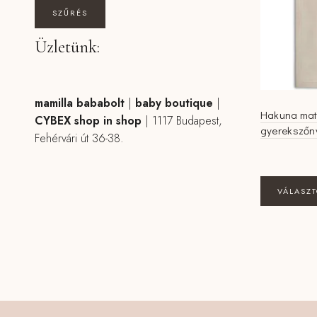
SZŰRÉS
Üzletünk:
mamilla bababolt
|
baby boutique
|
Hakuna mat
CYBEX shop in shop
|
1117 Budapest,
gyerekszőn
Fehérvári út 36-38.
VÁLASZ