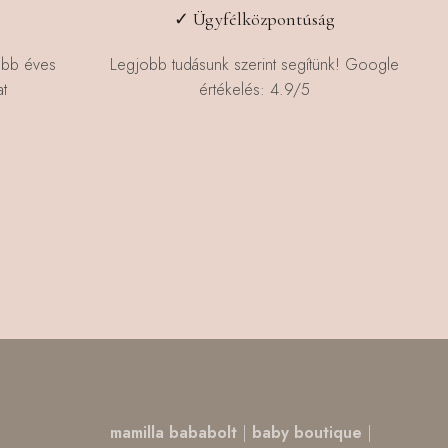
✓ Ügyfélközpontúság
öbb éves
Legjobb tudásunk szerint segítünk! Google
t
értékelés: 4.9/5
,
mamilla bababolt
|
baby boutique
|