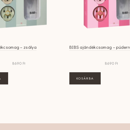
ékcsomag – zsálya
BIBS ajándékcsomag – púderr
8690
Ft
8690
Ft
A
KOSÁRBA