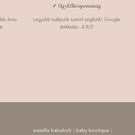
✓ Ügyfélközpontúság
öbb éves
Legjobb tudásunk szerint segítünk! Google
t
értékelés: 4.9/5
,
mamilla bababolt
|
baby boutique
|