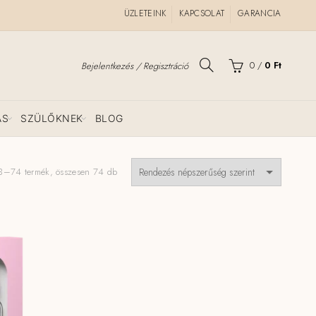
ÜZLETEINK
KAPCSOLAT
GARANCIA
0
/
0
Ft
Bejelentkezés / Regisztráció
ÁS
SZÜLŐKNEK
BLOG
Sorted
3–74 termék, összesen 74 db
by
popularity