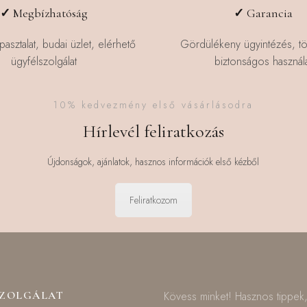
✓
Megbízhatóság
✓
Garancia
pasztalat, budai üzlet, elérhető
Gördülékeny ügyintézés, t
ügyfélszolgálat
biztonságos használa
10% kedvezmény első vásárlásodra
Hírlevél feliratkozás
Újdonságok, ajánlatok, hasznos információk első kézből
Feliratkozom
SZOLGÁLAT
Kövess minket! Hasznos tippek