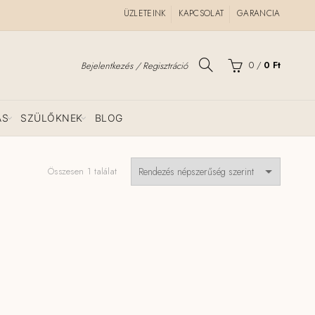
ÜZLETEINK
KAPCSOLAT
GARANCIA
0
/
0
Ft
Bejelentkezés / Regisztráció
ÁS
SZÜLŐKNEK
BLOG
Összesen 1 találat