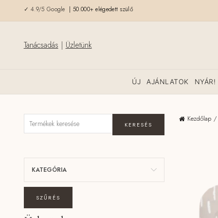
✓ 4.9/5 Google
| 50.000+ elégedett szülő
Tanácsadás
|
Üzletünk
ÚJ
AJÁNLATOK
NYÁR!
Kezdőlap
KERESÉS
KATEGÓRIA
SZŰRÉS