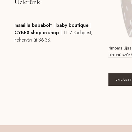
Üzletünk:
mamilla bababolt
|
baby boutique
|
CYBEX shop in shop
|
1117 Budapest,
Fehérvári út 36-38.
4moms újsz
pihenőszék
VÁLASZ