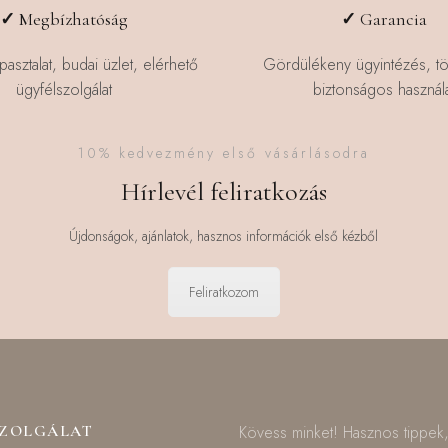
a
✓
Megbízhatóság
✓
Garancia
termékoldalon
választhatók
pasztalat, budai üzlet, elérhető
Gördülékeny ügyintézés, t
ki
ügyfélszolgálat
biztonságos használa
10% kedvezmény első vásárlásodra
Hírlevél feliratkozás
Újdonságok, ajánlatok, hasznos információk első kézből
Feliratkozom
SZOLGÁLAT
Kövess minket! Hasznos tippek