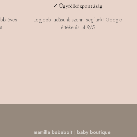
✓ Ügyfélközpontúság
öbb éves
Legjobb tudásunk szerint segítünk! Google
t
értékelés: 4.9/5
,
mamilla bababolt
|
baby boutique
|