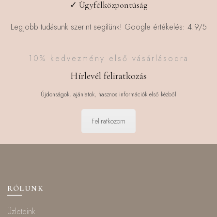
✓ Ügyfélközpontúság
Legjobb tudásunk szerint segítünk! Google értékelés: 4.9/5
10% kedvezmény első vásárlásodra
Hírlevél feliratkozás
Újdonságok, ajánlatok, hasznos információk első kézből
Feliratkozom
RÓLUNK
Üzleteink