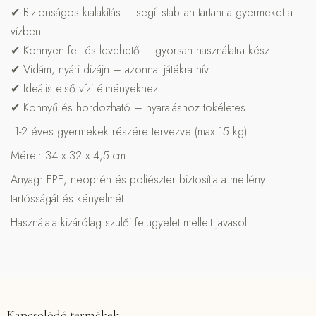
✔ Biztonságos kialakítás – segít stabilan tartani a gyermeket a
vízben
✔ Könnyen fel- és levehető – gyorsan használatra kész
✔ Vidám, nyári dizájn – azonnal játékra hív
✔ Ideális első vízi élményekhez
✔ Könnyű és hordozható – nyaraláshoz tökéletes
1-2 éves gyermekek részére tervezve (max 15 kg)
Méret: 34 x 32 x 4,5 cm
Anyag: EPE, neoprén és poliészter biztosítja a mellény
tartósságát és kényelmét.
Használata kizárólag szülői felügyelet mellett javasolt.
Kapcsolódó termékek