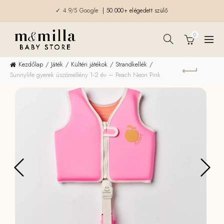
✓ 4.9/5 Google
| 50.000+ elégedett szülő
0
Kezdőlap
Játék
Kültéri játékok
Strandkellék
Sunnylife gyerek úszómellény 1-2 év – Peach Neon Pink