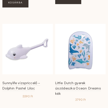
KOSÁRBA
Sunnylife vízspriccelő –
Little Dutch gyerek
Dolphin Pastel Lilac
úszódeszka Ocean Dreams
kék
5590
Ft
3790
Ft