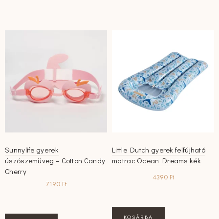
Sunnylife gyerek
Little Dutch gyerek felfújható
úszószemüveg – Cotton Candy
matrac Ocean Dreams kék
Cherry
4390
Ft
7190
Ft
KOSÁRBA