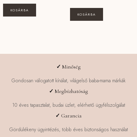
KOSÁRBA
KOSÁRBA
✓
Minőség
Gondosan válogatott kínálat, világelső baba-mama márkák
✓
Megbízhatóság
10 éves tapasztalat, budai üzlet, elérhető ügyfélszolgálat
✓
Garancia
Gördülékeny ügyintézés, több éves biztonságos használat