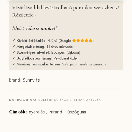
Vásárlásoddal levásárolható pontokat szerezhetsz!
Részletek »
Miért válassz minket?
✓
Kiváló értékelés:
4.9/5 (Google
)
✓
Megbízhatóság
:
11 éves működés
✓
Személyes átvétel:
Budapest (Újbuda
)
✓
Ügyfélközpontúság:
Vevőbarát üzlet
✓
Minőség és szakértelem
: Válogatott kínálat & garancia
Brand:
Sunnylife
KATEGÓRIÁK:
KÜLTÉRI JÁTÉKOK
,
STRANDKELLÉK
Címkék:
nyaralás
,
strand
,
úszógumi