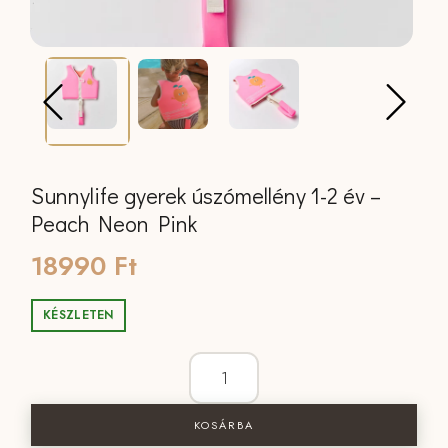
Sunnylife gyerek úszómellény 1-2 év –
Peach Neon Pink
18990
Ft
KÉSZLETEN
Sunnylife gyerek úszómellény 1-2 év 
KOSÁRBA