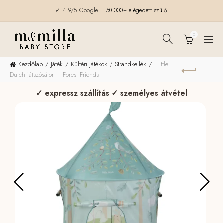
✓ 4.9/5 Google
| 50.000+ elégedett szülő
0
Kezdőlap
Játék
Kültéri játékok
Strandkellék
Little
Dutch játszósátor – Forest Friends
✓ expressz szállítás ✓ személyes átvétel