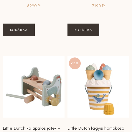
6290
Ft
7190
Ft
KOSÁRBA
KOSÁRBA
-15%
Little Dutch kalapálós játék –
Little Dutch fagyis homokozó