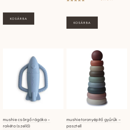
KOSÁRBA
KOSÁRBA
mushie csörgő rágóka –
mushie toronyépítő gyűrűk –
rakéta (szellő)
pasztell