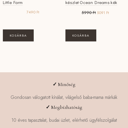
Little Farm
készlet Ocean Dreams kék
Original
Current
7490
Ft
5990
Ft
5091
Ft
price
price
was:
is:
5990 Ft.
5091 Ft.
KOSÁRBA
KOSÁRBA
✓
Minőség
Gondosan válogatott kínálat, világelső baba-mama márkák
✓
Megbízhatóság
10 éves tapasztalat, budai üzlet, elérhető ügyfélszolgálat