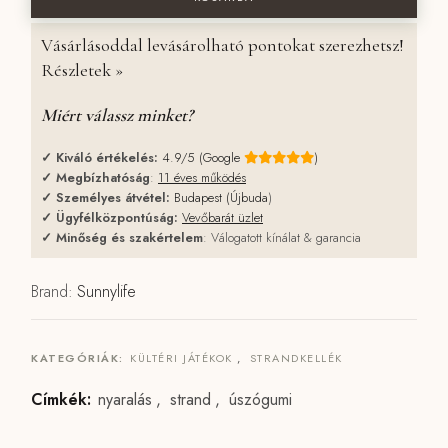
Vásárlásoddal levásárolható pontokat szerezhetsz!
Részletek »
Miért válassz minket?
✓
Kiváló értékelés:
4.9/5 (Google
)
✓
Megbízhatóság
:
11 éves működés
✓
Személyes átvétel:
Budapest (Újbuda
)
✓
Ügyfélközpontúság:
Vevőbarát üzlet
✓
Minőség és szakértelem
: Válogatott kínálat & garancia
Brand:
Sunnylife
KATEGÓRIÁK:
KÜLTÉRI JÁTÉKOK
,
STRANDKELLÉK
Címkék:
nyaralás
,
strand
,
úszógumi