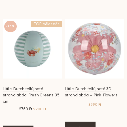
TOP választás
-20%
Little Dutch felfújható
Little Dutch felfújható 3D
strandlabda Fresh Greens 35
strandlabda – Pink Flowers
cm
3990
Ft
Original
Current
2750
Ft
2200
Ft
price
price
was:
is:
2750 Ft.
2200 Ft.