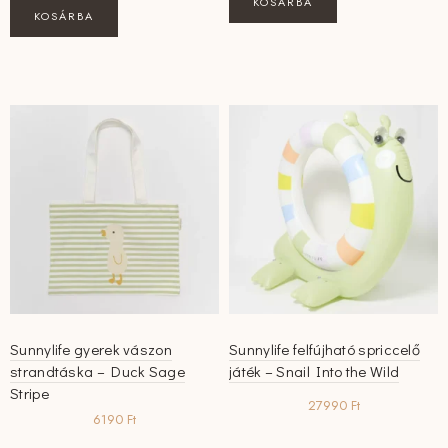
KOSÁRBA
KOSÁRBA
Sunnylife gyerek vászon
Sunnylife felfújható spriccelő
strandtáska – Duck Sage
játék – Snail Into the Wild
Stripe
27990
Ft
6190
Ft