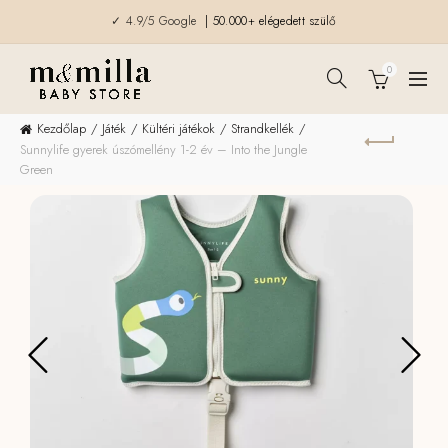
✓ 4.9/5 Google
| 50.000+ elégedett szülő
0
Kezdőlap
Játék
Kültéri játékok
Strandkellék
Sunnylife gyerek úszómellény 1-2 év – Into the Jungle
Green