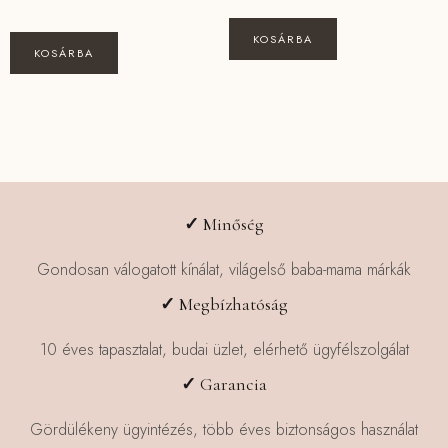
KOSÁRBA
KOSÁRBA
✓
Minőség
Gondosan válogatott kínálat, világelső baba-mama márkák
✓
Megbízhatóság
10 éves tapasztalat, budai üzlet, elérhető ügyfélszolgálat
✓
Garancia
Gördülékeny ügyintézés, több éves biztonságos használat