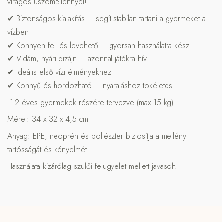
virágos úszómellénnyel!
✔ Biztonságos kialakítás – segít stabilan tartani a gyermeket a
vízben
✔ Könnyen fel- és levehető – gyorsan használatra kész
✔ Vidám, nyári dizájn – azonnal játékra hív
✔ Ideális első vízi élményekhez
✔ Könnyű és hordozható – nyaraláshoz tökéletes
1-2 éves gyermekek részére tervezve (max 15 kg)
Méret: 34 x 32 x 4,5 cm
Anyag: EPE, neoprén és poliészter biztosítja a mellény
tartósságát és kényelmét.
Használata kizárólag szülői felügyelet mellett javasolt.