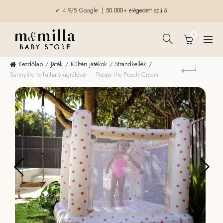
✓ 4.9/5 Google
| 50.000+ elégedett szülő
0
Kezdőlap
Játék
Kültéri játékok
Strandkellék
Sunnylife felfújható ugrálóvár – Poppy the Peach Cream