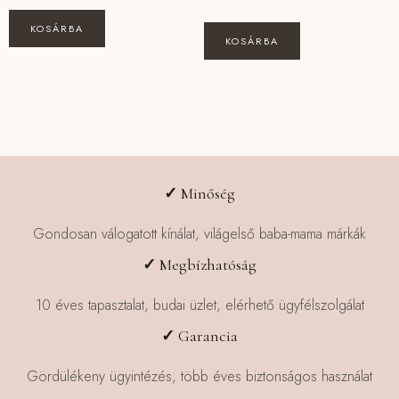
KOSÁRBA
KOSÁRBA
✓
Minőség
Gondosan válogatott kínálat, világelső baba-mama márkák
✓
Megbízhatóság
10 éves tapasztalat, budai üzlet, elérhető ügyfélszolgálat
✓
Garancia
Gördülékeny ügyintézés, több éves biztonságos használat