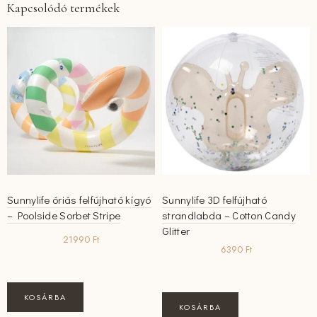
Kapcsolódó termékek
Sunnylife óriás felfújható kígyó
Sunnylife 3D felfújható
– Poolside Sorbet Stripe
strandlabda – Cotton Candy
Glitter
21990
Ft
6390
Ft
KOSÁRBA
KOSÁRBA