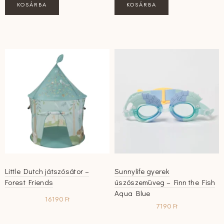
KOSÁRBA
KOSÁRBA
Little Dutch játszósátor –
Sunnylife gyerek
Forest Friends
úszószemüveg – Finn the Fish
Aqua Blue
16190
Ft
7190
Ft