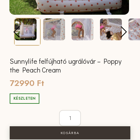
Sunnylife felfújható ugrálóvár – Poppy
the Peach Cream
72990
Ft
KÉSZLETEN
Sunnylife felfújható ugrálóvár - Popp
KOSÁRBA