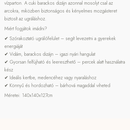
vízparton. A cuki barackos dizájn azonnal mosolyt csal az
arcokra, miközben biztonságos és kényelmes mozgásteret
biztosít az ugráláshoz.
Miért fogjátok imádni?
✔ Szórakoztató ugrálófelület – segít levezetni a gyerekek
energiáját
✔ Vidám, barackos dizájn – igazi nyári hangulat
✔ Gyorsan felfújható és leereszthető – percek alatt használatra
kész
✔ Ideális kertbe, medencéhez vagy nyaraláshoz
✔ Könnyű és hordozható – bárhová magaddal viheted
Méretei: 140x140x127cm