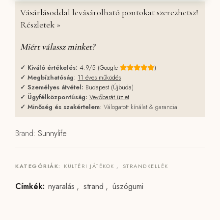
Vásárlásoddal levásárolható pontokat szerezhetsz!
Részletek »
Miért válassz minket?
✓
Kiváló értékelés:
4.9/5 (Google
)
✓
Megbízhatóság
:
11 éves működés
✓
Személyes átvétel:
Budapest (Újbuda
)
✓
Ügyfélközpontúság:
Vevőbarát üzlet
✓
Minőség és szakértelem
: Válogatott kínálat & garancia
Brand:
Sunnylife
KATEGÓRIÁK:
KÜLTÉRI JÁTÉKOK
,
STRANDKELLÉK
Címkék:
nyaralás
,
strand
,
úszógumi