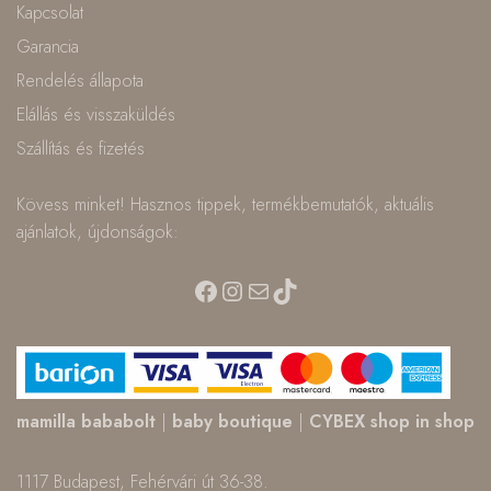
Kapcsolat
Garancia
Rendelés állapota
Elállás és visszaküldés
Szállítás és fizetés
Kövess minket! Hasznos tippek, termékbemutatók, aktuális
ajánlatok, újdonságok:
Facebook
Instagram
Mail
TikTok
mamilla bababolt
|
baby boutique
|
CYBEX shop in shop
1117 Budapest, Fehérvári út 36-38.