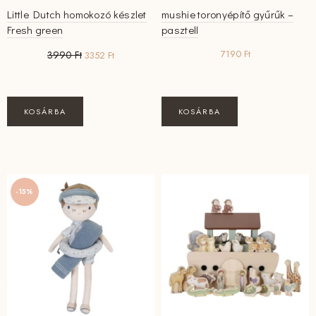
Little Dutch homokozó készlet
mushie toronyépítő gyűrűk –
Fresh green
pasztell
Original
Current
7190
Ft
3990
Ft
3352
Ft
price
price
was:
is:
3990 Ft.
3352 Ft.
KOSÁRBA
KOSÁRBA
-15%