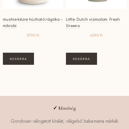
mushie kézre húzható rágóka –
Little Dutch vizimalom Fresh
mikrobi
Greens
5790
Ft
4390
Ft
KOSÁRBA
KOSÁRBA
✓
Minőség
Gondosan válogatott kínálat, világelső baba-mama márkák