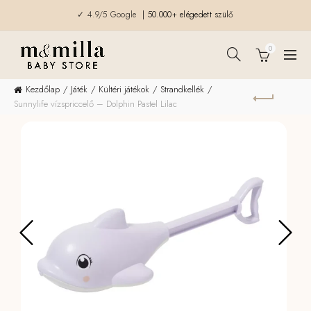
✓ 4.9/5 Google
| 50.000+ elégedett szülő
0
Kezdőlap
Játék
Kültéri játékok
Strandkellék
Sunnylife vízspriccelő – Dolphin Pastel Lilac