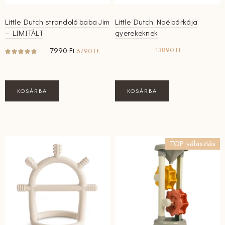
Little Dutch strandoló baba Jim
Little Dutch Noé bárkája
– LIMITÁLT
gyerekeknek
Original
Current
13890
Ft
7990
Ft
6790
Ft
price
price
was:
is:
7990 Ft.
6790 Ft.
KOSÁRBA
KOSÁRBA
TOP választás