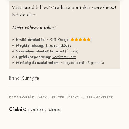
Vásárlásoddal levásárolható pontokat szerezhetsz!
Részletek »
Miért válassz minket?
✓
Kiváló értékelés:
4.9/5 (Google
)
✓
Megbízhatóság
:
11 éves működés
✓
Személyes átvétel:
Budapest (Újbuda
)
✓
Ügyfélközpontúság:
Vevőbarát üzlet
✓
Minőség és szakértelem
: Válogatott kínálat & garancia
Brand:
Sunnylife
KATEGÓRIÁK:
JÁTÉK
,
KÜLTÉRI JÁTÉKOK
,
STRANDKELLÉK
Címkék:
nyaralás
,
strand