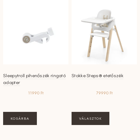
Sleepytroll pihenőszék ringató
Stokke Steps® etetőszék
adapter
11990
Ft
79990
Ft
Ennek
KOSÁRBA
VÁLASZTOK
a
terméknek
több