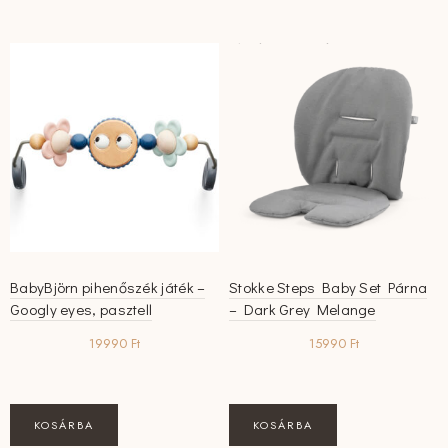
több
variációja
van.
A
változatok
a
termékoldalon
választhatók
ki
BabyBjörn pihenőszék játék –
Stokke Steps Baby Set Párna
Googly eyes, pasztell
– Dark Grey Melange
19990
Ft
15990
Ft
KOSÁRBA
KOSÁRBA