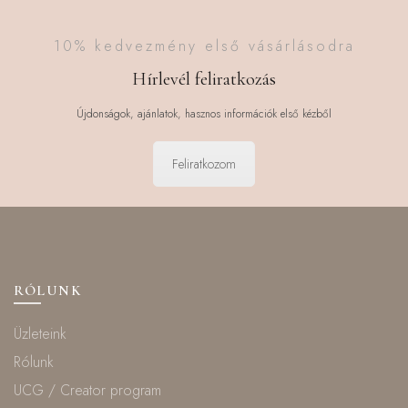
10% kedvezmény első vásárlásodra
Hírlevél feliratkozás
Újdonságok, ajánlatok, hasznos információk első kézből
Feliratkozom
RÓLUNK
Üzleteink
Rólunk
UCG / Creator program