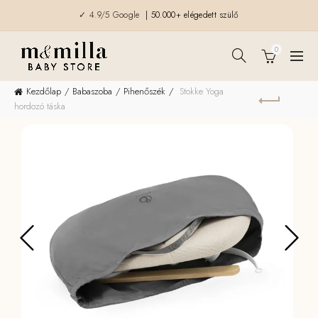
✓ 4.9/5 Google
| 50.000+ elégedett szülő
0
Kezdőlap
Babaszoba
Pihenőszék
Stokke Yoga
hordozó táska