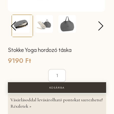
Stokke Yoga hordozó táska
9190
Ft
Stokke Yoga hordozó táska mennyiség
KOSÁRBA
Vásárlásoddal levásárolható pontokat szerezhetsz!
Részletek »