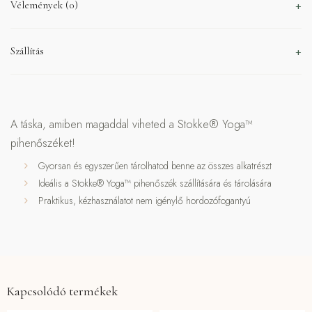
Vélemények (0)
Szállítás
A táska, amiben magaddal viheted a Stokke® Yoga™
pihenőszéket!
Gyorsan és egyszerűen tárolhatod benne az összes alkatrészt
Ideális a Stokke® Yoga™ pihenőszék szállítására és tárolására
Praktikus, kézhasználatot nem igénylő hordozófogantyú
Kapcsolódó termékek