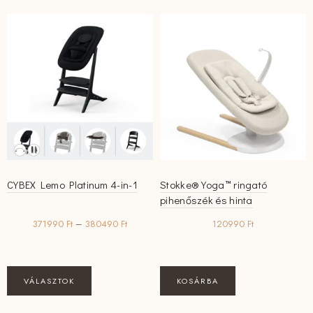
variációja
van.
A
változatok
a
termékoldalon
választhatók
ki
CYBEX Lemo Platinum 4-in-1
Stokke® Yoga™ ringató
pihenőszék és hinta
Ártartomány:
371990
Ft
–
380490
Ft
120990
Ft
371990 Ft
-
380490 Ft
Ennek
VÁLASZTOK
KOSÁRBA
a
terméknek