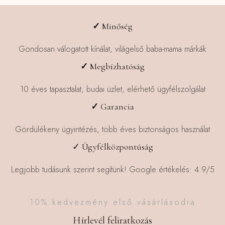
A
A
változatok
változatok
✓
Minőség
a
a
termékoldalon
termékoldalon
Gondosan válogatott kínálat, világelső baba-mama márkák
választhatók
választhatók
✓
Megbízhatóság
ki
ki
10 éves tapasztalat, budai üzlet, elérhető ügyfélszolgálat
✓
Garancia
Gördülékeny ügyintézés, több éves biztonságos használat
✓ Ügyfélközpontúság
Legjobb tudásunk szerint segítünk! Google értékelés: 4.9/5
10% kedvezmény első vásárlásodra
Hírlevél feliratkozás