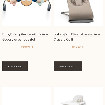
BabyBjörn pihenőszék játék –
BabyBjörn Bliss pihenőszék –
Googly eyes, pasztell
Classic Quilt
19990
Ft
81990
Ft
Ennek
KOSÁRBA
VÁLASZTOK
a
terméknek
több
variációja
van.
A