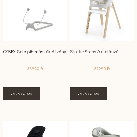
változatok
a
termékoldalon
választhatók
ki
CYBEX Gold pihenőszék állvány
Stokke Steps® etetőszék
38990
Ft
81990
Ft
Ennek
Ennek
VÁLASZTOK
VÁLASZTOK
a
a
terméknek
terméknek
több
több
variációja
variációja
van.
van.
A
A