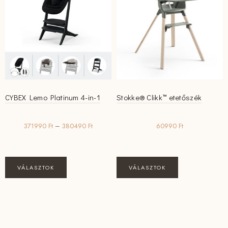
változatok
változatok
a
a
termékoldalon
termékoldalon
választhatók
választhatók
ki
ki
CYBEX Lemo Platinum 4-in-1
Stokke® Clikk™ etetőszék
Ártartomány:
371990
Ft
–
380490
Ft
60990
Ft
371990 Ft
-
380490 Ft
Ennek
Ennek
VÁLASZTOK
VÁLASZTOK
a
a
terméknek
terméknek
több
több
variációja
variációja
van.
van.