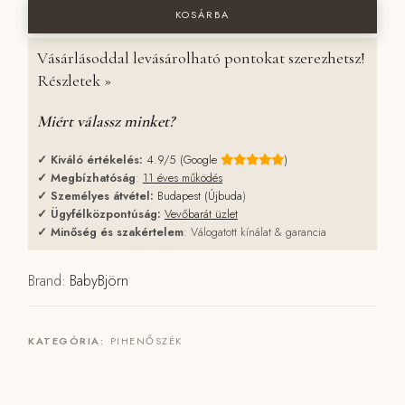
KOSÁRBA
Vásárlásoddal levásárolható pontokat szerezhetsz!
Részletek »
Miért válassz minket?
✓
Kiváló értékelés:
4.9/5 (Google
)
✓
Megbízhatóság
:
11 éves működés
✓
Személyes átvétel:
Budapest (Újbuda
)
✓
Ügyfélközpontúság:
Vevőbarát üzlet
✓
Minőség és szakértelem
: Válogatott kínálat & garancia
Brand:
BabyBjörn
KATEGÓRIA:
PIHENŐSZÉK