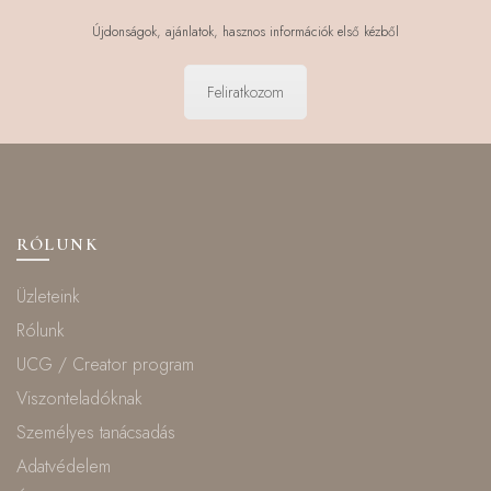
Újdonságok, ajánlatok, hasznos információk első kézből
Feliratkozom
RÓLUNK
Üzleteink
Rólunk
UCG / Creator program
Viszonteladóknak
Személyes tanácsadás
Adatvédelem