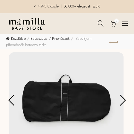
✓ 4.9/5 Google
| 50.000+ elégedett szülő
0
Kezdőlap
Babaszoba
Pihenőszék
BabyBjörn
pihenőszék hordozó táska