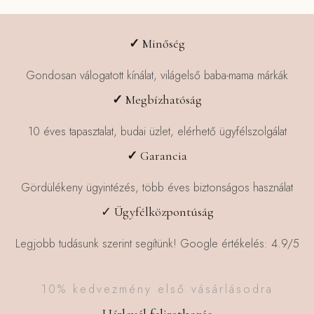
✓
Minőség
Gondosan válogatott kínálat, világelső baba-mama márkák
✓
Megbízhatóság
10 éves tapasztalat, budai üzlet, elérhető ügyfélszolgálat
✓
Garancia
Gördülékeny ügyintézés, több éves biztonságos használat
✓ Ügyfélközpontúság
Legjobb tudásunk szerint segítünk! Google értékelés: 4.9/5
10% kedvezmény első vásárlásodra