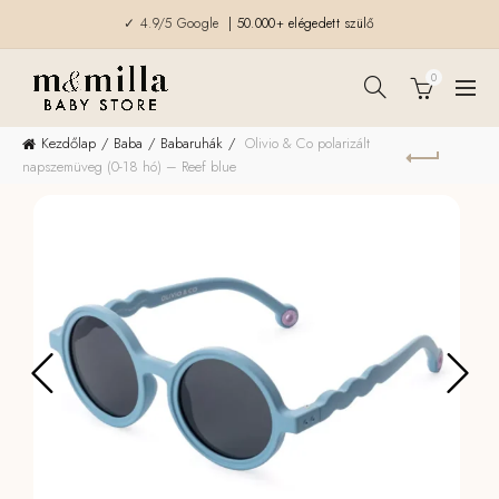
✓ 4.9/5 Google
| 50.000+ elégedett szülő
0
Kezdőlap
Baba
Babaruhák
Olivio & Co polarizált
napszemüveg (0-18 hó) – Reef blue