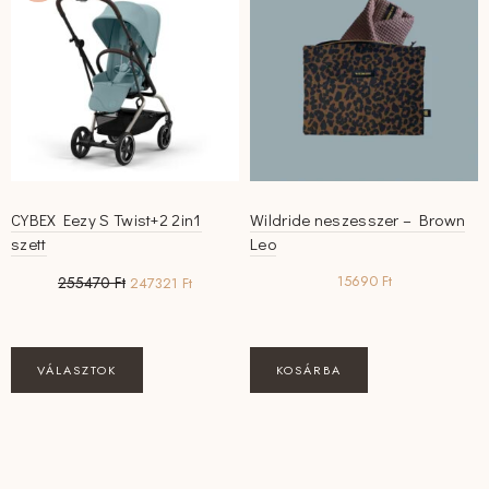
CYBEX Eezy S Twist+2 2in1
Wildride neszesszer – Brown
szett
Leo
Original
Current
15690
Ft
255470
Ft
247321
Ft
price
price
was:
is:
255470 Ft.
247321 Ft.
VÁLASZTOK
KOSÁRBA