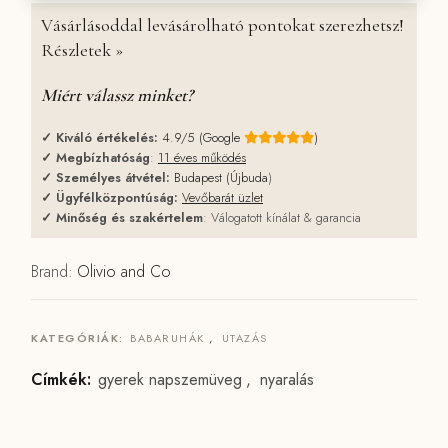
Vásárlásoddal levásárolható pontokat szerezhetsz!
Részletek »
Miért válassz minket?
✓
Kiváló értékelés:
4.9/5 (Google
)
✓
Megbízhatóság
:
11 éves működés
✓
Személyes átvétel:
Budapest (Újbuda
)
✓
Ügyfélközpontúság:
Vevőbarát üzlet
✓
Minőség és szakértelem
: Válogatott kínálat & garancia
Brand:
Olivio and Co
KATEGÓRIÁK:
BABARUHÁK
,
UTAZÁS
Címkék:
gyerek napszemüveg
,
nyaralás