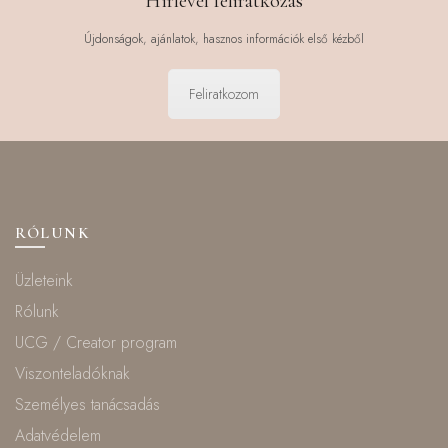
Hírlevél feliratkozás
Újdonságok, ajánlatok, hasznos információk első kézből
Feliratkozom
RÓLUNK
Üzleteink
Rólunk
UCG / Creator program
Viszonteladóknak
Személyes tanácsadás
Adatvédelem