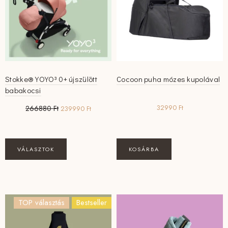
Stokke® YOYO³ 0+ újszülött
Cocoon puha mózes kupolával
babakocsi
Original
Current
32990
Ft
266880
Ft
239990
Ft
price
price
was:
is:
266880 Ft.
239990 Ft.
VÁLASZTOK
KOSÁRBA
TOP választás
Bestseller