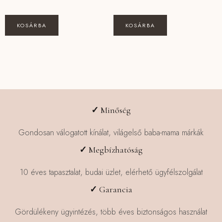
KOSÁRBA
KOSÁRBA
✓
Minőség
Gondosan válogatott kínálat, világelső baba-mama márkák
✓
Megbízhatóság
10 éves tapasztalat, budai üzlet, elérhető ügyfélszolgálat
✓
Garancia
Gördülékeny ügyintézés, több éves biztonságos használat