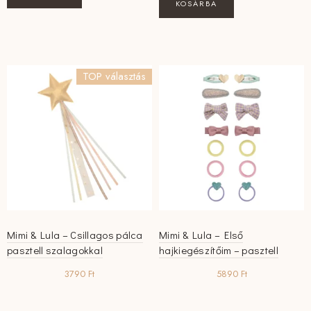
KOSÁRBA
TOP választás
Mimi & Lula – Csillagos pálca
Mimi & Lula – Első
pasztell szalagokkal
hajkiegészítőim – pasztell
3790
Ft
5890
Ft