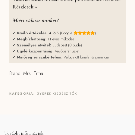
Részletek »
Miért válassz minket?
✓
Kiváló értékelés:
4.9/5 (Google
)
✓
Megbízhatóság
:
11 éves működés
✓
Személyes átvétel:
Budapest (Újbuda
)
✓
Ügyfélközpontúság:
Vevőbarát üzlet
✓
Minőség és szakértelem
: Válogatott kínálat & garancia
Brand:
Mrs. Ertha
KATEGÓRIA:
GYEREK KIEGÉSZÍTŐK
További információk