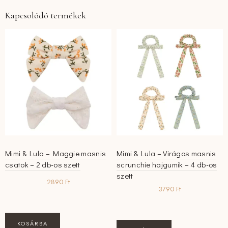
Kapcsolódó termékek
Mimi & Lula – Maggie masnis
Mimi & Lula – Virágos masnis
csatok – 2 db-os szett
scrunchie hajgumik – 4 db-os
szett
2890
Ft
3790
Ft
KOSÁRBA