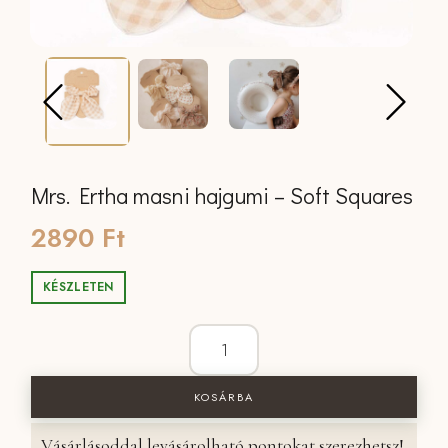
Mrs. Ertha masni hajgumi – Soft Squares
2890
Ft
KÉSZLETEN
Mrs. Ertha masni hajgumi - Soft Squar
KOSÁRBA
Vásárlásoddal levásárolható pontokat szerezhetsz!