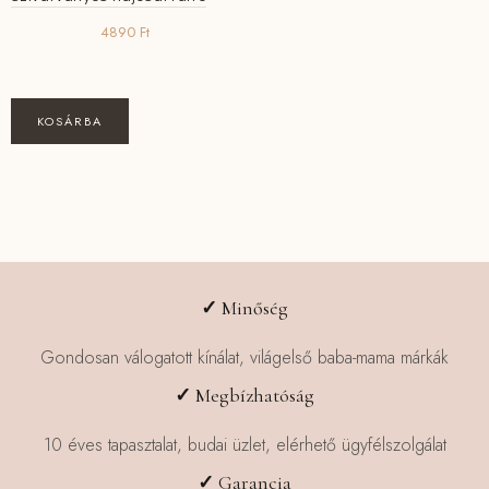
4890
Ft
KOSÁRBA
✓
Minőség
Gondosan válogatott kínálat, világelső baba-mama márkák
✓
Megbízhatóság
10 éves tapasztalat, budai üzlet, elérhető ügyfélszolgálat
✓
Garancia