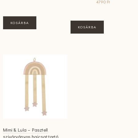
4790
Ft
KOSÁRBA
KOSÁRBA
Mimi & Lula – Pasztell
szivárványos hajcsat tartó