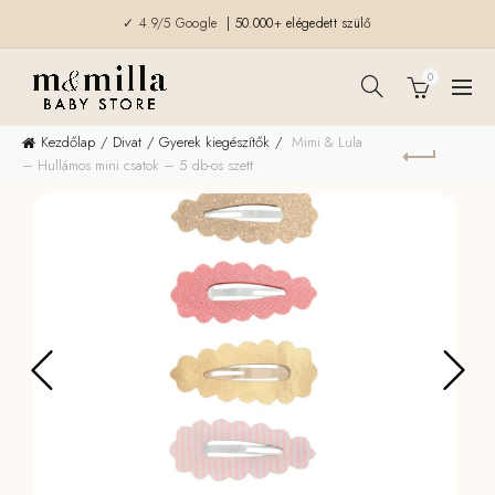
✓ 4.9/5 Google
| 50.000+ elégedett szülő
0
Kezdőlap
Divat
Gyerek kiegészítők
Mimi & Lula
– Hullámos mini csatok – 5 db-os szett