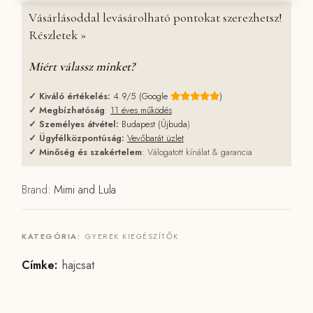
Vásárlásoddal levásárolható pontokat szerezhetsz!
Részletek »
Miért válassz minket?
✓
Kiváló értékelés:
4.9/5 (Google
)
✓
Megbízhatóság
:
11 éves működés
✓
Személyes átvétel:
Budapest (Újbuda
)
✓
Ügyfélközpontúság:
Vevőbarát üzlet
✓
Minőség és szakértelem
: Válogatott kínálat & garancia
Brand:
Mimi and Lula
KATEGÓRIA:
GYEREK KIEGÉSZÍTŐK
Címke:
hajcsat