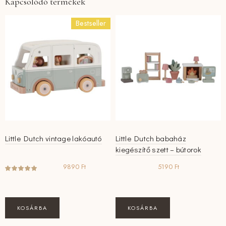
Kapcsolódó termékek
Bestseller
Little Dutch vintage lakóautó
Little Dutch babaház
kiegészítő szett – bútorok
9890
Ft
5190
Ft
KOSÁRBA
KOSÁRBA