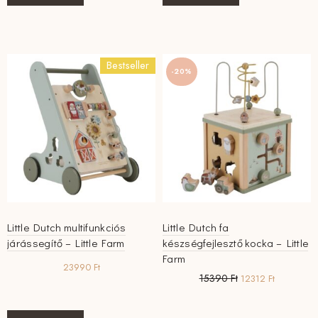
Bestseller
-20%
Little Dutch multifunkciós
Little Dutch fa
járássegítő – Little Farm
készségfejlesztő kocka – Little
Farm
23990
Ft
Original
Current
15390
Ft
12312
Ft
price
price
was:
is: