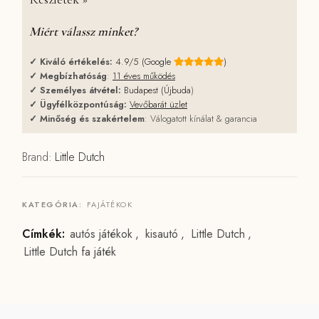
Miért válassz minket?
✓
Kiváló értékelés:
4.9/5 (Google
)
✓
Megbízhatóság
:
11 éves működés
✓
Személyes átvétel:
Budapest (Újbuda
)
✓
Ügyfélközpontúság:
Vevőbarát üzlet
✓
Minőség és szakértelem
: Válogatott kínálat & garancia
Brand:
Little Dutch
KATEGÓRIA:
FAJÁTÉKOK
Címkék:
autós játékok
,
kisautó
,
Little Dutch
,
Little Dutch fa játék