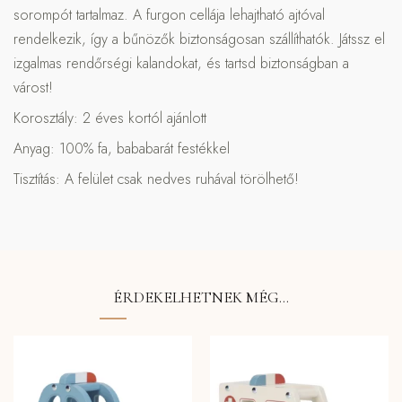
sorompót tartalmaz. A furgon cellája lehajtható ajtóval
rendelkezik, így a bűnözők biztonságosan szállíthatók. Játssz el
izgalmas rendőrségi kalandokat, és tartsd biztonságban a
várost!
Korosztály: 2 éves kortól ajánlott
Anyag: 100% fa, bababarát festékkel
Tisztítás: A felület csak nedves ruhával törölhető!
ÉRDEKELHETNEK MÉG…