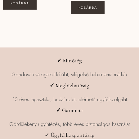
15390 Ft.
12312 Ft.
KOSÁRBA
KOSÁRBA
✓
Minőség
Gondosan válogatott kínálat, világelső baba-mama márkák
✓
Megbízhatóság
10 éves tapasztalat, budai üzlet, elérhető ügyfélszolgálat
✓
Garancia
Gördülékeny ügyintézés, több éves biztonságos használat
✓ Ügyfélközpontúság