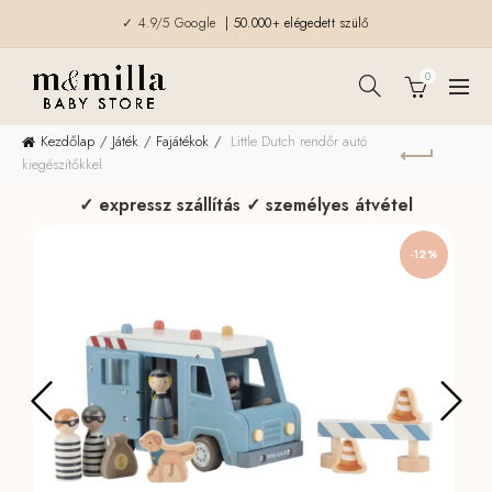
✓ 4.9/5 Google
| 50.000+ elégedett szülő
0
Kezdőlap
Játék
Fajátékok
Little Dutch rendőr autó
kiegészítőkkel
✓ expressz szállítás ✓ személyes átvétel
-12%