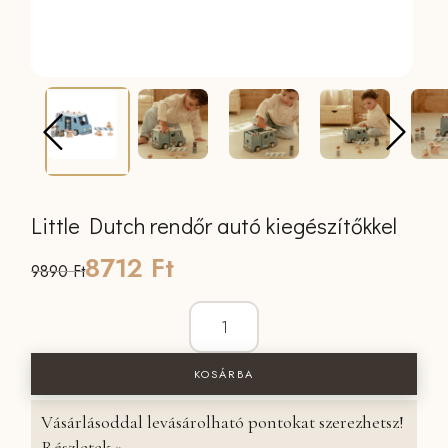
Little Dutch rendőr autó kiegészítőkkel
Original
Current
8712
Ft
9890
Ft
price
price
Little Dutch rendőr autó kiegészítőkke
was:
is:
KOSÁRBA
9890 Ft.
8712 Ft.
Vásárlásoddal levásárolható pontokat szerezhetsz!
Részletek »