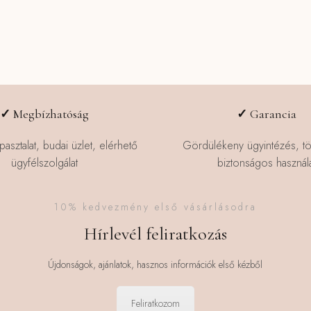
✓
Megbízhatóság
✓
Garancia
pasztalat, budai üzlet, elérhető
Gördülékeny ügyintézés, t
ügyfélszolgálat
biztonságos használa
10% kedvezmény első vásárlásodra
Hírlevél feliratkozás
Újdonságok, ajánlatok, hasznos információk első kézből
Feliratkozom