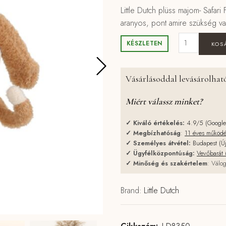
Little Dutch plüss majom- Safari
aranyos, pont amire szükség va
Little Dutch 
KÉSZLETEN
KOS
Vásárlásoddal levásárolható
Miért válassz minket?
✓
Kiváló értékelés:
4.9/5 (Googl
✓
Megbízhatóság
:
11 éves működ
✓
Személyes átvétel:
Budapest (Ú
✓
Ügyfélközpontúság:
Vevőbarát 
✓
Minőség és szakértelem
: Válog
Brand:
Little Dutch