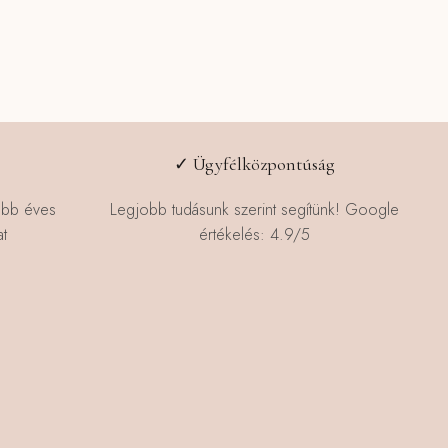
✓ Ügyfélközpontúság
öbb éves
Legjobb tudásunk szerint segítünk! Google
t
értékelés: 4.9/5