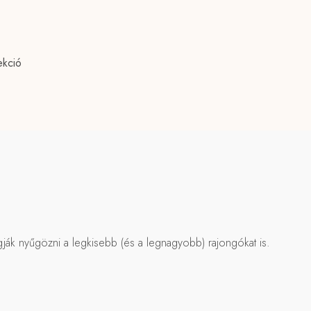
ekció
 fogják nyűgözni a legkisebb (és a legnagyobb) rajongókat is.