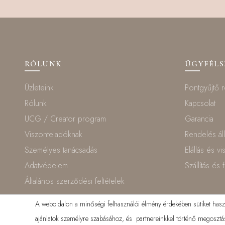
RÓLUNK
ÜGYFÉL
Üzleteink
Pontgyűjtő 
Rólunk
Kapcsolat
UCG / Creator program
Garancia
Viszonteladóknak
Rendelés ál
Személyes tanácsadás
Elállás és v
Adatvédelem
Szállítás és 
Általános szerződési feltételek
A weboldalon a minőségi felhasználói élmény érdekében sütiket haszná
ajánlatok személyre szabásához, és partnereinkkel történő megosztás