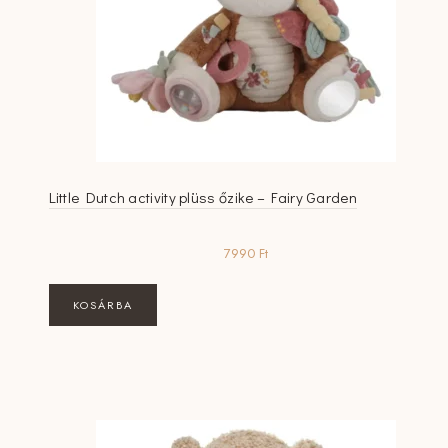
Little Dutch activity plüss őzike – Fairy Garden
7990
Ft
KOSÁRBA