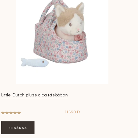
Little Dutch plüss cica táskában
11890
Ft
KOSÁRBA