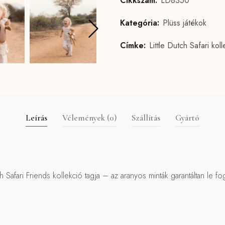
Cikkszám:
LD8350
Kategória:
Plüss játékok
Címke:
Little Dutch Safari koll
Leírás
Vélemények (0)
Szállítás
Gyártó
tch Safari Friends kollekció tagja – az aranyos minták garantáltan le