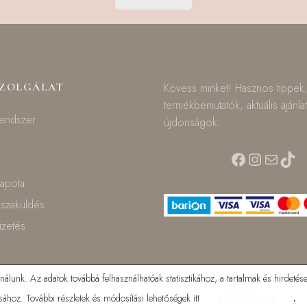
SZOLGÁLAT
Kövess minket! Hasznos tippek
termékbemutatók, aktuális ajánla
rendszer
újdonságok:
Facebook
Instagra
Mail
TikT
lapota
isszaküldés
fizetés
lunk. Az adatok továbbá felhasználhatóak statisztikához, a tartalmak és hirdetése
ához. További részletek és módosítási lehetőségek itt
.
BEÁLLÍTÁSOK