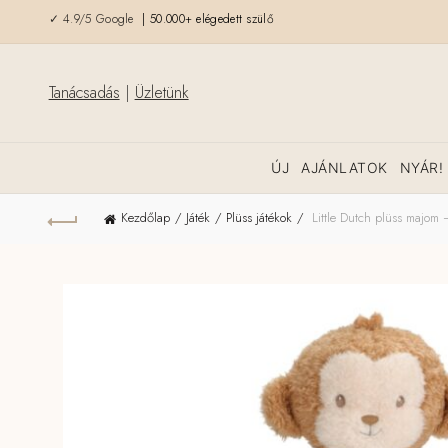
✓ 4.9/5 Google
| 50.000+ elégedett szülő
Tanácsadás
|
Üzletünk
ÚJ
AJÁNLATOK
NYÁR!
Kezdőlap
Játék
Plüss játékok
Little Dutch plüss majom –