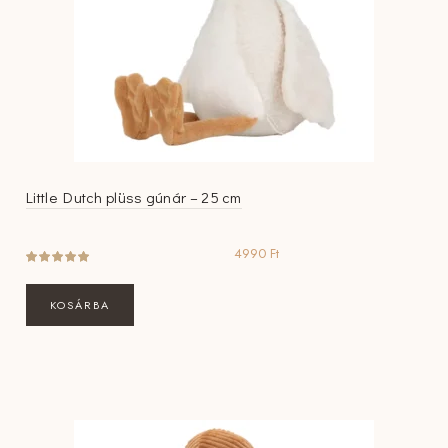
Little Dutch plüss gúnár – 25 cm
4990
Ft
KOSÁRBA