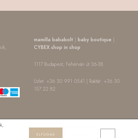
,
mamilla bababolt
|
baby boutique
|
tok,
CYBEX shop in shop
1117 Budapest, Fehérvári út 36-38.
m
ok
Üzlet: +36 30 991 0541 | Raktár: +36 30
157 22 82
k,
ELFOGAD
ELUTASÍT
CLOSE GDPR 