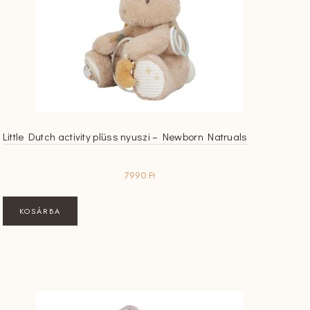
Little Dutch activity plüss nyuszi – Newborn Natruals
7990
Ft
KOSÁRBA