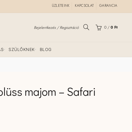
ÜZLETEINK
KAPCSOLAT
GARANCIA
0
/
0
Ft
Bejelentkezés / Regisztráció
ÁS
SZÜLŐKNEK
BLOG
 plüss majom – Safari
TOP választás