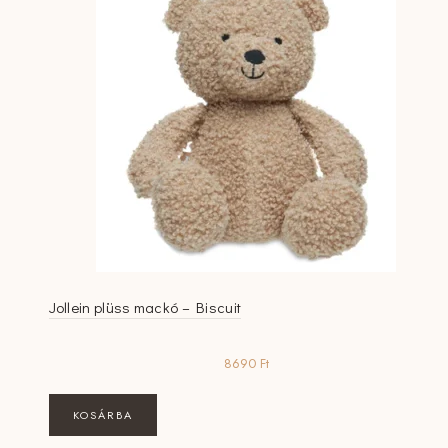
Jollein plüss mackó – Biscuit
8690
Ft
KOSÁRBA