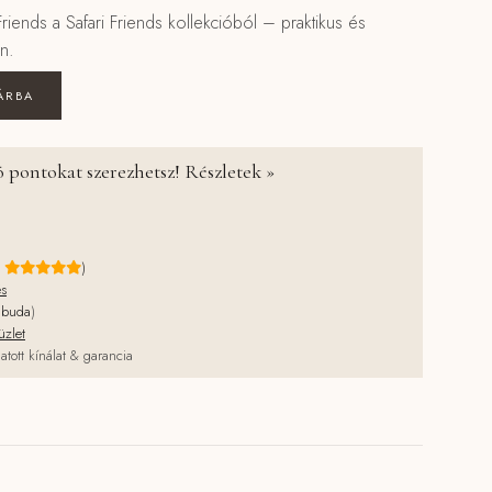
 Friends a Safari Friends kollekcióból – praktikus és
n.
plüss majom - Safari Friends mennyiség
ÁRBA
 pontokat szerezhetsz! Részletek »
e
)
és
jbuda
)
üzlet
atott kínálat & garancia