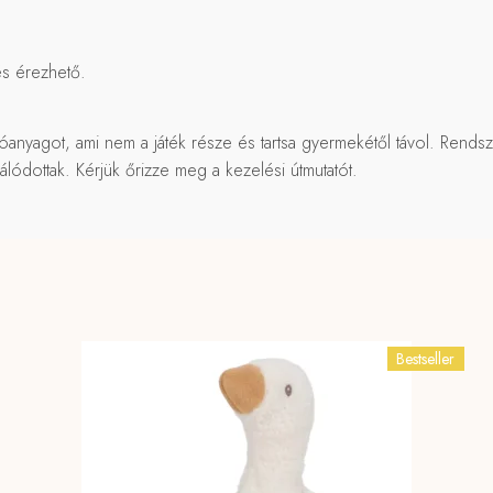
és érezhető.
lóanyagot, ami nem a játék része és tartsa gyermekétől távol. Rend
nálódottak. Kérjük őrizze meg a kezelési útmutatót.
Bestseller