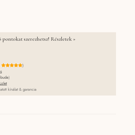
ttle Goose mennyiség
 pontokat szerezhetsz! Részletek »
e
)
és
jbuda
)
üzlet
atott kínálat & garancia