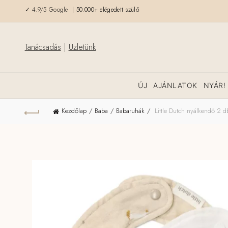
✓ 4.9/5 Google
| 50.000+ elégedett szülő
Tanácsadás
|
Üzletünk
ÚJ
AJÁNLATOK
NYÁR!
Kezdőlap
Baba
Babaruhák
Little Dutch nyálkendő 2 d