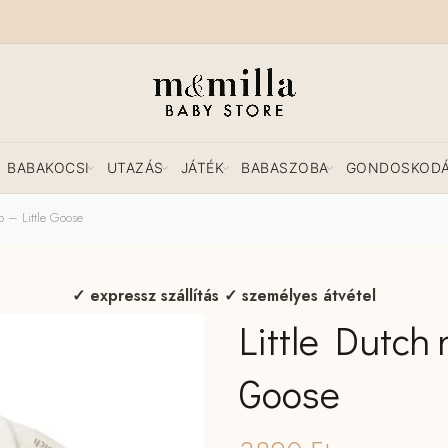
BABAKOCSI
UTAZÁS
JÁTÉK
BABASZOBA
GONDOSKOD
b – Little Goose
✓ expressz szállítás ✓ személyes átvétel
Little Dutch 
Goose