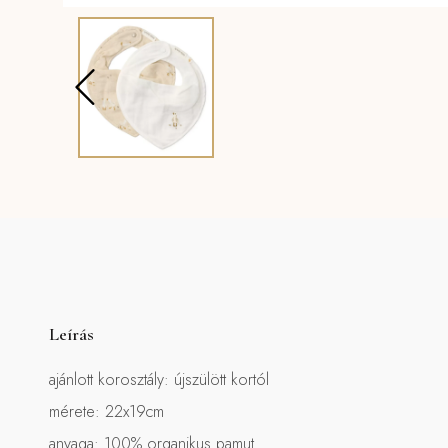
Leírás
ajánlott korosztály: újszülött kortól
mérete: 22x19cm
anyaga: 100% organikus pamut