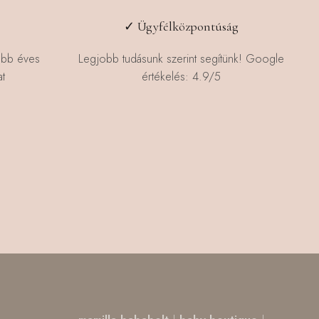
✓ Ügyfélközpontúság
öbb éves
Legjobb tudásunk szerint segítünk! Google
t
értékelés: 4.9/5