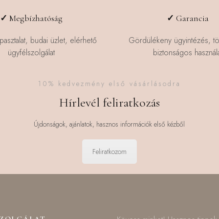
✓
Megbízhatóság
✓
Garancia
pasztalat, budai üzlet, elérhető
Gördülékeny ügyintézés, t
ügyfélszolgálat
biztonságos használa
10% kedvezmény első vásárlásodra
Hírlevél feliratkozás
Újdonságok, ajánlatok, hasznos információk első kézből
Feliratkozom