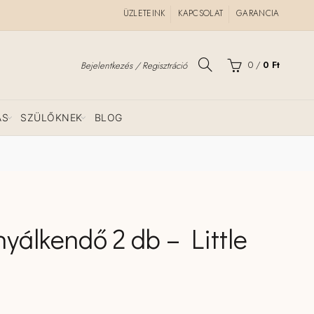
ÜZLETEINK
KAPCSOLAT
GARANCIA
0
/
0
Ft
Bejelentkezés / Regisztráció
ÁS
SZÜLŐKNEK
BLOG
nyálkendő 2 db – Little