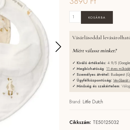
3890
Ft
Little Dutch nyálkendő 2 db - Li
KOSÁRBA
Vásárlásoddal levásárolható
Miért válassz minket?
✓
Kiváló értékelés:
4.9/5 (Googl
✓
Megbízhatóság
:
11 éves működ
✓
Személyes átvétel:
Budapest (Ú
✓
Ügyfélközpontúság:
Vevőbarát 
✓
Minőség és szakértelem
: Válog
Brand:
Little Dutch
Cikkszám:
TE50125032