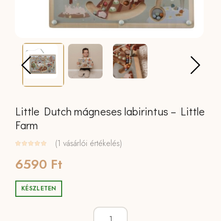
Little Dutch mágneses labirintus – Little
Farm
(
1
vásárlói értékelés)
6590
Ft
KÉSZLETEN
Little Dutch mágneses labirintus - Littl