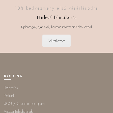
10% kedvezmény első vásárlásodra
Hírlevél feliratkozás
Újdonságok, ajánlatok, hasznos információk első kézből
Feliratkozom
RÓLUNK
Üzleteink
Rólunk
UCG / Creator program
Viszonteladóknak