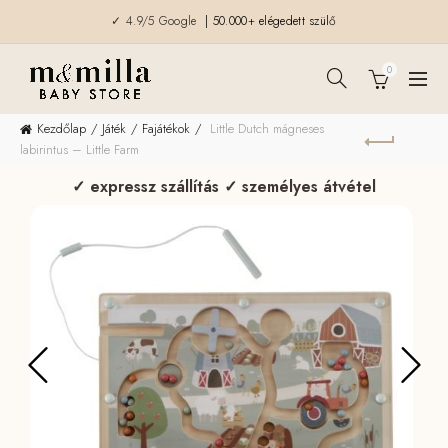
✓ 4.9/5 Google
| 50.000+ elégedett szülő
0
Kezdőlap
Játék
Fajátékok
Little Dutch mágneses
labirintus – Little Farm
✓ expressz szállítás ✓ személyes átvétel