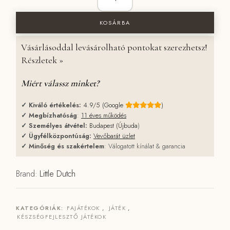
KOSÁRBA
Vásárlásoddal levásárolható pontokat szerezhetsz!
Részletek »
Miért válassz minket?
✓
Kiváló értékelés:
4.9/5 (Google
)
✓
Megbízhatóság
:
11 éves működés
✓
Személyes átvétel:
Budapest (Újbuda
)
✓
Ügyfélközpontúság:
Vevőbarát üzlet
✓
Minőség és szakértelem
: Válogatott kínálat & garancia
Brand:
Little Dutch
KATEGÓRIÁK:
FAJÁTÉKOK
,
JÁTÉK
,
KÉSZSÉGFEJLESZTŐ JÁTÉKOK