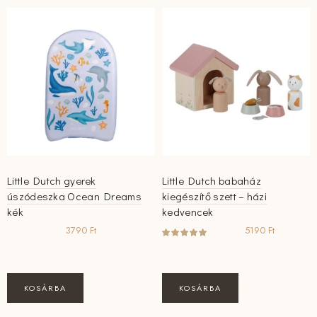
Little Dutch gyerek
Little Dutch babaház
úszódeszka Ocean Dreams
kiegészítő szett – házi
kék
kedvencek
3790
Ft
5190
Ft
KOSÁRBA
KOSÁRBA