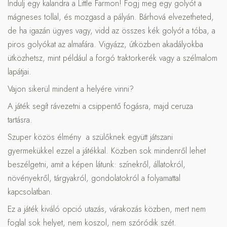
Indulj egy kalandra a Little Farmon! Fogj meg egy golyót a
mágneses tollal, és mozgasd a pályán. Bárhová elvezetheted,
de ha igazán ügyes vagy, vidd az összes kék golyót a tóba, a
piros golyókat az almafára. Vigyázz, útközben akadályokba
ütközhetsz, mint például a forgó traktorkerék vagy a szélmalom
lapátjai.
Vajon sikerül mindent a helyére vinni?
A játék segít rávezetni a csippentő fogásra, majd ceruza
tartásra.
Szuper közös élmény a szülőknek együtt játszani
gyermekükkel ezzel a játékkal. Közben sok mindenről lehet
beszélgetni, amit a képen látunk: színekről, állatokról,
növényekről, tárgyakról, gondolatokról a folyamattal
kapcsolatban.
Ez a játék kiváló opció utazás, várakozás közben, mert nem
foglal sok helyet, nem koszol, nem szóródik szét.