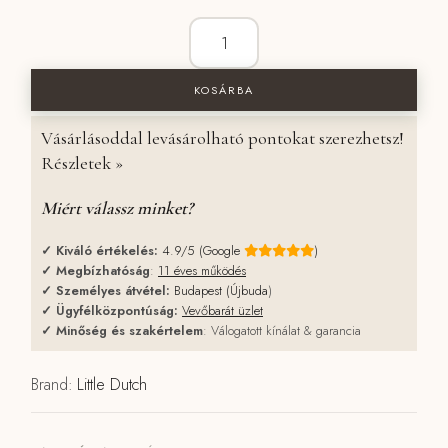
Little Dutch kulcstartó elefánt - Safari
KOSÁRBA
Vásárlásoddal levásárolható pontokat szerezhetsz!
Részletek »
Miért válassz minket?
✓
Kiváló értékelés:
4.9/5 (Google
)
✓
Megbízhatóság
:
11 éves működés
✓
Személyes átvétel:
Budapest (Újbuda
)
✓
Ügyfélközpontúság:
Vevőbarát üzlet
✓
Minőség és szakértelem
: Válogatott kínálat & garancia
Brand:
Little Dutch