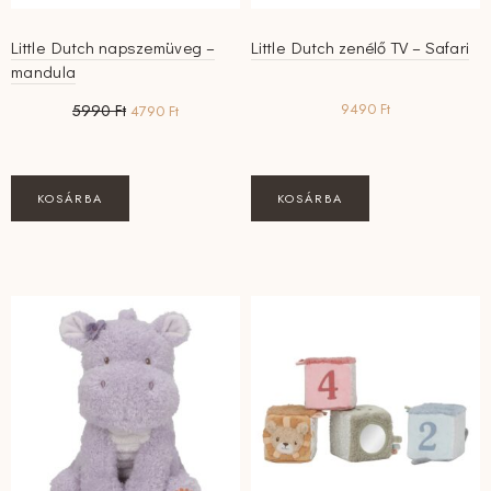
Little Dutch napszemüveg –
Little Dutch zenélő TV – Safari
mandula
Original
Current
9490
Ft
5990
Ft
4790
Ft
price
price
was:
is:
5990 Ft.
4790 Ft.
KOSÁRBA
KOSÁRBA