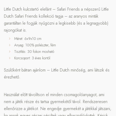
Little Dutch kulcstartó elefánt – Safari Friends a népszerű Little
Dutch Safari Friends kollekció tagja – az aranyos minták
garantáltan le fogják nyűgözni a legkisebb (és a legnagyobb)
rajongókat is.
Méret: 6x9x10 cm
Anyag: 100% poliészter, fém
Tisztítás: 30 fokon mosható
Korcsoport: 3 éves kortól
Szülőként bátran ajánlom – Little Dutch minőség, ami látszik és
érezhető.
Használat előtt távolítson el minden csomagolóanyagot, ami
nem a játék része és tartsa gyermekétől távol. Rendszeresen
ellenőrizze a játékot. Ne engedje gyermekét a játékkal játszani,
ha annak egyes részei sérültek vagy elhasználódottak. Kérjük