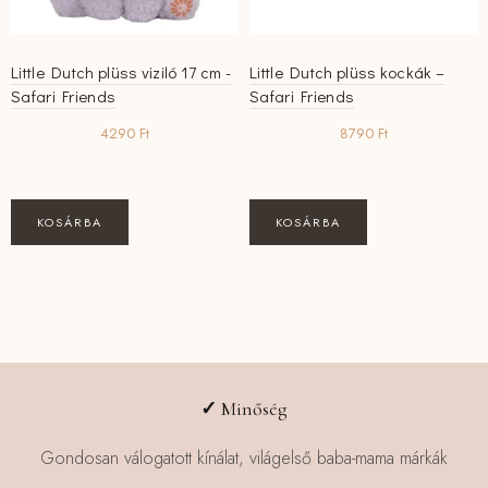
Little Dutch plüss viziló 17 cm -
Little Dutch plüss kockák –
Safari Friends
Safari Friends
4290
Ft
8790
Ft
KOSÁRBA
KOSÁRBA
✓
Minőség
Gondosan válogatott kínálat, világelső baba-mama márkák