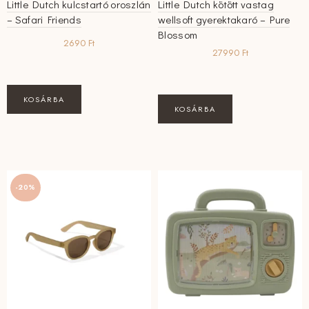
Little Dutch kulcstartó oroszlán
Little Dutch kötött vastag
– Safari Friends
wellsoft gyerektakaró – Pure
Blossom
2690
Ft
27990
Ft
KOSÁRBA
KOSÁRBA
-20%