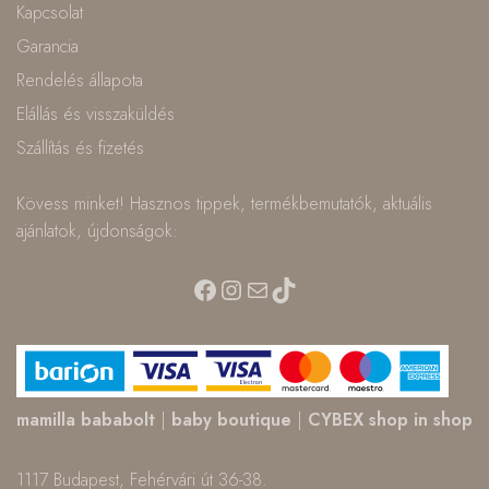
Kapcsolat
Garancia
Rendelés állapota
Elállás és visszaküldés
Szállítás és fizetés
Kövess minket! Hasznos tippek, termékbemutatók, aktuális
ajánlatok, újdonságok:
Facebook
Instagram
Mail
TikTok
mamilla bababolt
|
baby boutique
|
CYBEX shop in shop
1117 Budapest, Fehérvári út 36-38.