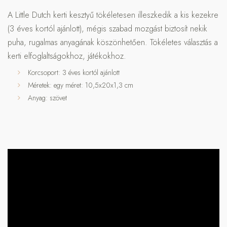
A Little Dutch kerti kesztyű tökéletesen illeszkedik a kis kezekre
(3 éves kortól ajánlott), mégis szabad mozgást biztosít nekik
puha, rugalmas anyagának köszönhetően. Tökéletes választás a
kerti elfoglaltságokhoz, játékokhoz.
Korcsoport: 3 éves kortól ajánlott
Méretek: egy méret: 10,5x20x1,3 cm
Anyag: szövet