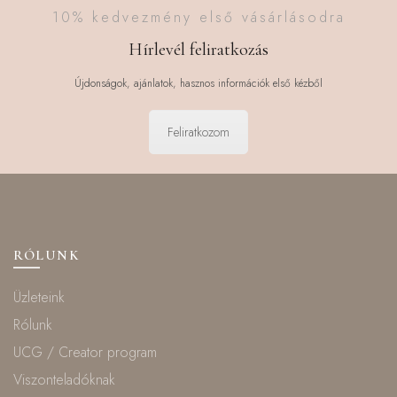
10% kedvezmény első vásárlásodra
Hírlevél feliratkozás
Újdonságok, ajánlatok, hasznos információk első kézből
Feliratkozom
RÓLUNK
Üzleteink
Rólunk
UCG / Creator program
Viszonteladóknak