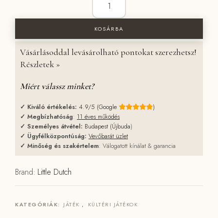
2990 Ft.
2392 Ft.
KOSÁRBA
Vásárlásoddal levásárolható pontokat szerezhetsz!
Részletek »
Miért válassz minket?
✓
Kiváló értékelés:
4.9/5 (Google
)
✓
Megbízhatóság
:
11 éves működés
✓
Személyes átvétel:
Budapest (Újbuda
)
✓
Ügyfélközpontúság:
Vevőbarát üzlet
✓
Minőség és szakértelem
: Válogatott kínálat & garancia
Brand:
Little Dutch
KATEGÓRIÁK:
JÁTÉK
,
KÜLTÉRI JÁTÉKOK