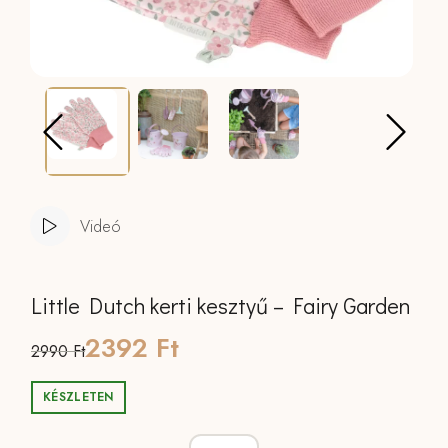
Videó
Little Dutch kerti kesztyű – Fairy Garden
Original
Current
2392
Ft
2990
Ft
price
price
KÉSZLETEN
was:
is:
Little Dutch kerti kesztyű - Fairy Gard