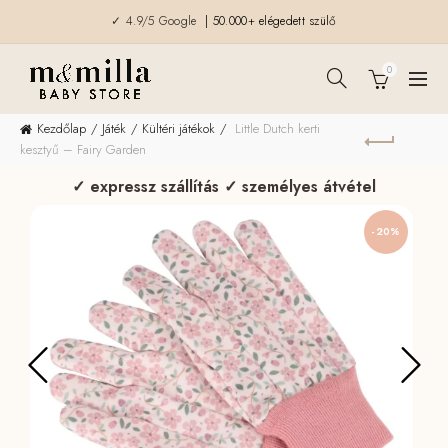
✓ 4.9/5 Google
| 50.000+ elégedett szülő
0
Kezdőlap
Játék
Kültéri játékok
Little Dutch kerti
kesztyű – Fairy Garden
✓ expressz szállítás ✓ személyes átvétel
-20%