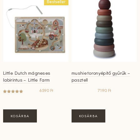
Bestseller
Little Dutch mágneses
mushie toronyépítő gyűrűk –
labirintus – Little Farm
pasztell
6590
Ft
7190
Ft
KOSÁRBA
KOSÁRBA