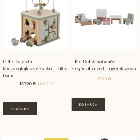
Little Dutch fa
Little Dutch babaház
készségfejlesztő kocka – Little
kiegészítő szett – gyerekszoba
Farm
5190
Ft
Original
Current
15390
Ft
12312
Ft
price
price
was:
is:
15390 Ft.
12312 Ft.
KOSÁRBA
KOSÁRBA