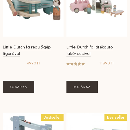
Little Dutch fa repülőgép
Little Dutch fa játékautó
figurával
lakókocsival
4990
Ft
11890
Ft
KOSÁRBA
KOSÁRBA
Bestseller
Bestseller