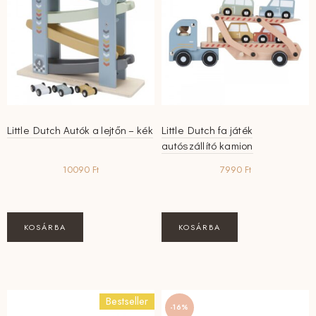
Little Dutch Autók a lejtőn – kék
Little Dutch fa játék
autószállító kamion
10090
Ft
7990
Ft
KOSÁRBA
KOSÁRBA
Bestseller
-16%