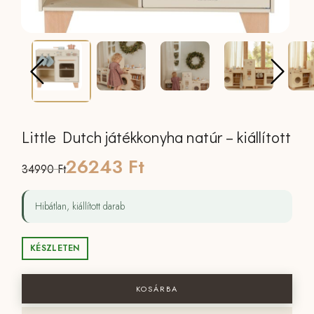
Little Dutch játékkonyha natúr – kiállított
Original
Current
26243
Ft
34990
Ft
price
price
Hibátlan, kiállított darab
was:
is:
34990 Ft.
26243 Ft.
KÉSZLETEN
Little Dutch játékkonyha natúr - kiállíto
KOSÁRBA