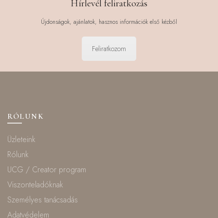
Hírlevél feliratkozás
Újdonságok, ajánlatok, hasznos információk első kézből
Feliratkozom
RÓLUNK
Üzleteink
Rólunk
UCG / Creator program
Viszonteladóknak
Személyes tanácsadás
Adatvédelem