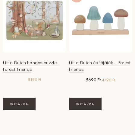
Little Dutch hangos puzzle –
Little Dutch építőjáték – Forest
Forest Friends
Friends
Original
Current
8190
Ft
5690
Ft
4790
Ft
price
price
was:
is:
5690 Ft.
4790 Ft.
KOSÁRBA
KOSÁRBA