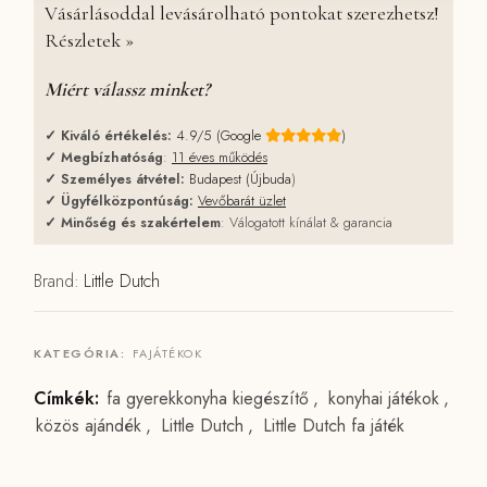
Vásárlásoddal levásárolható pontokat szerezhetsz!
Részletek »
Miért válassz minket?
✓
Kiváló értékelés:
4.9/5 (Google
)
✓
Megbízhatóság
:
11 éves működés
✓
Személyes átvétel:
Budapest (Újbuda
)
✓
Ügyfélközpontúság:
Vevőbarát üzlet
✓
Minőség és szakértelem
: Válogatott kínálat & garancia
Brand:
Little Dutch
KATEGÓRIA:
FAJÁTÉKOK
Címkék:
fa gyerekkonyha kiegészítő
,
konyhai játékok
,
közös ajándék
,
Little Dutch
,
Little Dutch fa játék