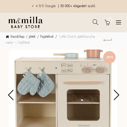
✓ 4.9/5 Google
| 50.000+ elégedett szülő
0
Kezdőlap
Játék
Fajátékok
Little Dutch játékkonyha
natúr – kiállított
-25%