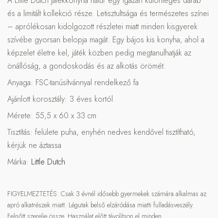
A Little Dutch játékkonyha natúr egy igazán különleges darab
és a limitált kollekció része. Letisztultsága és természetes színei
– aprólékosan kidolgozott részletei miatt minden kisgyerek
szívébe gyorsan belopja magát. Egy bájos kis konyha, ahol a
képzelet életre kel, játék közben pedig megtanulhatják az
önállóság, a gondoskodás és az alkotás örömét.
Anyaga: FSC-tanúsítvánnyal rendelkező fa
Ajánlott korosztály: 3 éves kortól
Mérete: 55,5 x 60 x 33 cm
Tisztítás: felülete puha, enyhén nedves kendővel tisztítható,
kérjük ne áztassa
Márka:
Little Dutch
FIGYELMEZTETÉS: Csak 3 évnél idősebb gyermekek számára alkalmas az
apró alkatrészek miatt. Légutak belső elzáródása miatti fulladásveszély.
Felnőtt szerelje össze. Használat előtt távolítson el minden