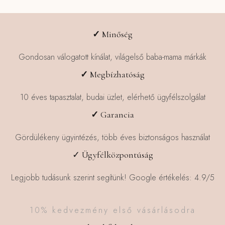
✓
Minőség
Gondosan válogatott kínálat, világelső baba-mama márkák
✓
Megbízhatóság
10 éves tapasztalat, budai üzlet, elérhető ügyfélszolgálat
✓
Garancia
Gördülékeny ügyintézés, több éves biztonságos használat
✓ Ügyfélközpontúság
Legjobb tudásunk szerint segítünk! Google értékelés: 4.9/5
10% kedvezmény első vásárlásodra