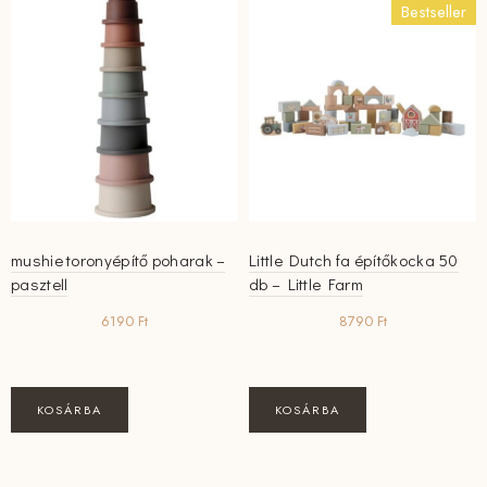
Bestseller
mushie toronyépítő poharak –
Little Dutch fa építőkocka 50
pasztell
db – Little Farm
6190
Ft
8790
Ft
KOSÁRBA
KOSÁRBA