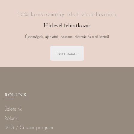
10% kedvezmény első vásárlásodra
Hírlevél feliratkozás
Újdonságok, ajánlatok, hasznos információk első kézből
Feliratkozom
RÓLUNK
Üzleteink
Rólunk
UCG / Creator program