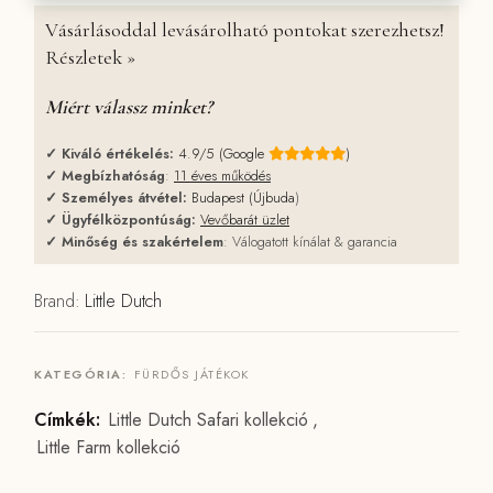
Vásárlásoddal levásárolható pontokat szerezhetsz!
Részletek »
Miért válassz minket?
✓
Kiváló értékelés:
4.9/5 (Google
)
✓
Megbízhatóság
:
11 éves működés
✓
Személyes átvétel:
Budapest (Újbuda
)
✓
Ügyfélközpontúság:
Vevőbarát üzlet
✓
Minőség és szakértelem
: Válogatott kínálat & garancia
Brand:
Little Dutch
KATEGÓRIA:
FÜRDŐS JÁTÉKOK
Címkék:
Little Dutch Safari kollekció
,
Little Farm kollekció