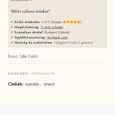
Miért válassz minket?
✓
Kiváló értékelés:
4.9/5 (Google
)
✓
Megbízhatóság
:
11 éves működés
✓
Személyes átvétel:
Budapest (Újbuda
)
✓
Ügyfélközpontúság:
Vevőbarát üzlet
✓
Minőség és szakértelem
: Válogatott kínálat & garancia
Brand:
Little Dutch
KATEGÓRIA:
STRANDKELLÉK
Címkék:
nyaralás
,
strand