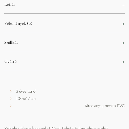
Leírás
Vélemények (0)
Szállítás
Gyártó
3 éves kortól
100×67 cm
káros anyag mentes PVC
Sekély vízben használja! Csak felnőtt felügyelete melett