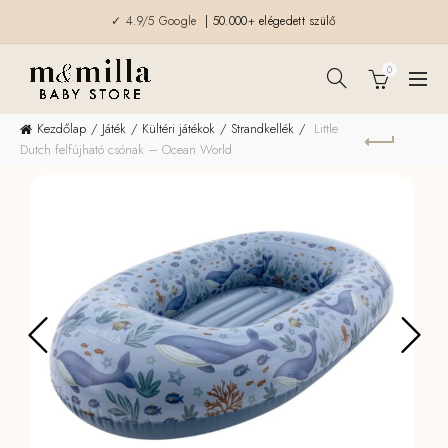
✓ 4.9/5 Google
| 50.000+ elégedett szülő
0
Kezdőlap
Játék
Kültéri játékok
Strandkellék
Little
Dutch felfújható csónak – Ocean World