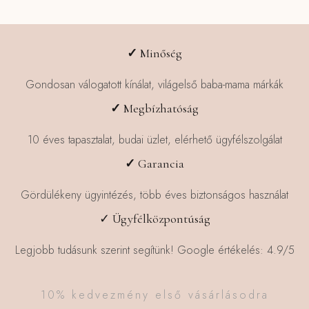
✓
Minőség
Gondosan válogatott kínálat, világelső baba-mama márkák
✓
Megbízhatóság
10 éves tapasztalat, budai üzlet, elérhető ügyfélszolgálat
✓
Garancia
Gördülékeny ügyintézés, több éves biztonságos használat
✓ Ügyfélközpontúság
Legjobb tudásunk szerint segítünk! Google értékelés: 4.9/5
10% kedvezmény első vásárlásodra