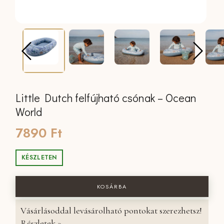
Little Dutch felfújható csónak – Ocean
World
7890
Ft
KÉSZLETEN
Little Dutch felfújható csónak - Ocea
KOSÁRBA
Vásárlásoddal levásárolható pontokat szerezhetsz!
Részletek »