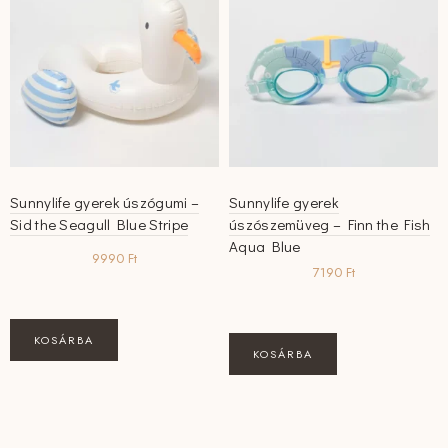
Sunnylife gyerek úszógumi –
Sunnylife gyerek
Sid the Seagull Blue Stripe
úszószemüveg – Finn the Fish
Aqua Blue
9990
Ft
7190
Ft
KOSÁRBA
KOSÁRBA