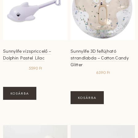
Sunnylife vízspriccelő –
Sunnylife 3D felfújható
Dolphin Pastel Lilac
strandlabda – Cotton Candy
Glitter
5590
Ft
6390
Ft
KOSÁRBA
KOSÁRBA