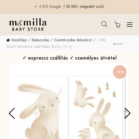
✓ 4.9/5 Google
| 50.000+ elégedett szülő
0
Kezdőlap
Babaszoba
Gyerekszoba dekoráció
Little
Dutch falmatrica szett Baby Bunny (3 ív)
✓ expressz szállítás ✓ személyes átvétel
-10%