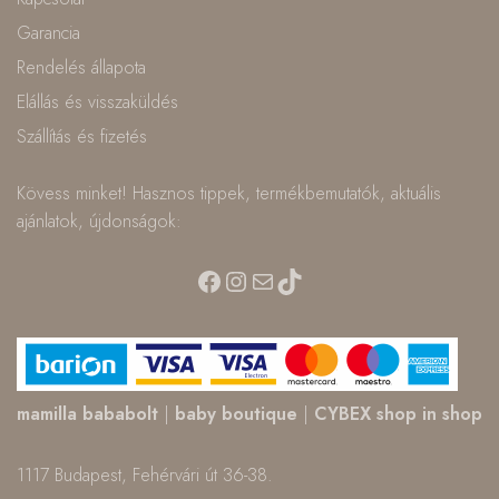
Garancia
Rendelés állapota
Elállás és visszaküldés
Szállítás és fizetés
Kövess minket! Hasznos tippek, termékbemutatók, aktuális
ajánlatok, újdonságok:
Facebook
Instagram
Mail
TikTok
mamilla bababolt
|
baby boutique
|
CYBEX shop in shop
1117 Budapest, Fehérvári út 36-38.