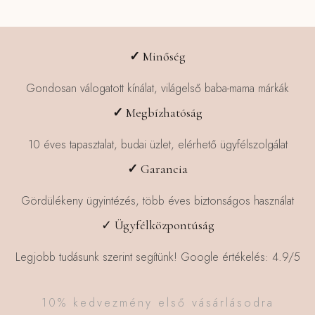
✓
Minőség
Gondosan válogatott kínálat, világelső baba-mama márkák
✓
Megbízhatóság
10 éves tapasztalat, budai üzlet, elérhető ügyfélszolgálat
✓
Garancia
Gördülékeny ügyintézés, több éves biztonságos használat
✓ Ügyfélközpontúság
Legjobb tudásunk szerint segítünk! Google értékelés: 4.9/5
10% kedvezmény első vásárlásodra