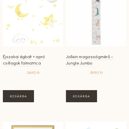
Éjszakai égbolt + apró
Jollein magasságmérő –
csillagok falmatrica
Jungle Jumbo
3490
Ft
5990
Ft
KOSÁRBA
KOSÁRBA