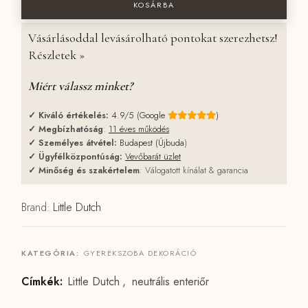
KOSÁRBA
Vásárlásoddal levásárolható pontokat szerezhetsz!
Részletek »
Miért válassz minket?
✓
Kiváló értékelés:
4.9/5 (Google
)
✓
Megbízhatóság
:
11 éves működés
✓
Személyes átvétel:
Budapest (Újbuda
)
✓
Ügyfélközpontúság:
Vevőbarát üzlet
✓
Minőség és szakértelem
: Válogatott kínálat & garancia
Brand:
Little Dutch
KATEGÓRIA:
GYEREKSZOBA DEKORÁCIÓ
Címkék:
Little Dutch
,
neutrális enteriőr