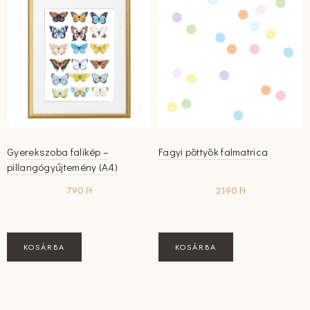
Gyerekszoba falikép –
Fagyi pöttyök falmatrica
pillangógyűjtemény (A4)
790
Ft
2190
Ft
KOSÁRBA
KOSÁRBA