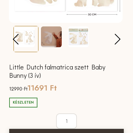
Little Dutch falmatrica szett Baby
Bunny (3 ív)
Original
Current
11691
Ft
12990
Ft
price
price
KÉSZLETEN
was:
is:
Little Dutch falmatrica szett Baby Bunn
12990 Ft.
11691 Ft.