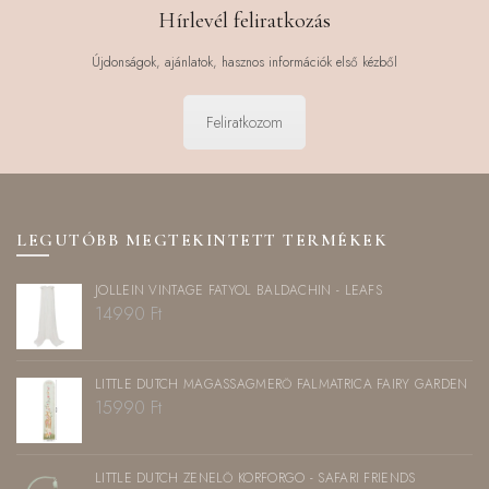
Hírlevél feliratkozás
Újdonságok, ajánlatok, hasznos információk első kézből
Feliratkozom
LEGUTÓBB MEGTEKINTETT TERMÉKEK
JOLLEIN VINTAGE FÁTYOL BALDACHIN - LEAFS
14990
Ft
LITTLE DUTCH MAGASSÁGMÉRŐ FALMATRICA FAIRY GARDEN
15990
Ft
LITTLE DUTCH ZENÉLŐ KÖRFORGÓ - SAFARI FRIENDS