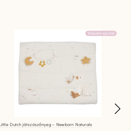
Babaváró ajándék
Little Dutch játszószőnyeg – Newborn Naturals
Litt
Nat