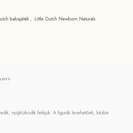
Dutch babajáték
,
Little Dutch Newborn Naturals
yártó
sedik, nyújtózkodik feléjük. A figurák levehetőek, kézbe