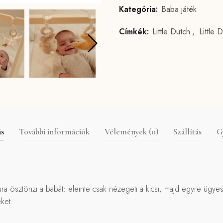
Kategória:
Baba játék
Címkék:
Little Dutch
,
Little 
ás
További információk
Vélemények (0)
Szállítás
G
gura ösztönzi a babát: eleinte csak nézegeti a kicsi, majd egyre ügye
ket.