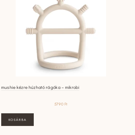
mushie kézre húzható rágóka – mikrobi
5790
Ft
KOSÁRBA