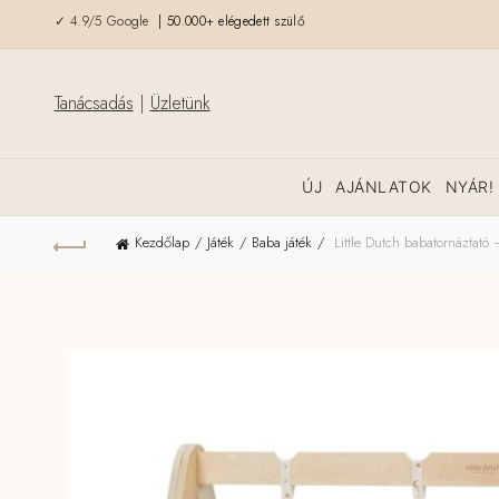
✓ 4.9/5 Google
| 50.000+ elégedett szülő
Tanácsadás
|
Üzletünk
ÚJ
AJÁNLATOK
NYÁR!
Kezdőlap
Játék
Baba játék
Little Dutch babatornáztató