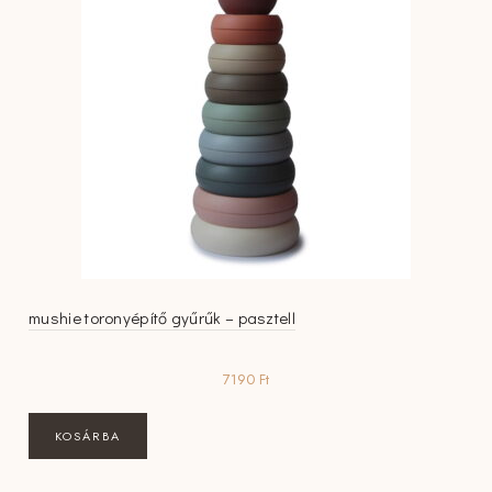
mushie toronyépítő gyűrűk – pasztell
7190
Ft
KOSÁRBA