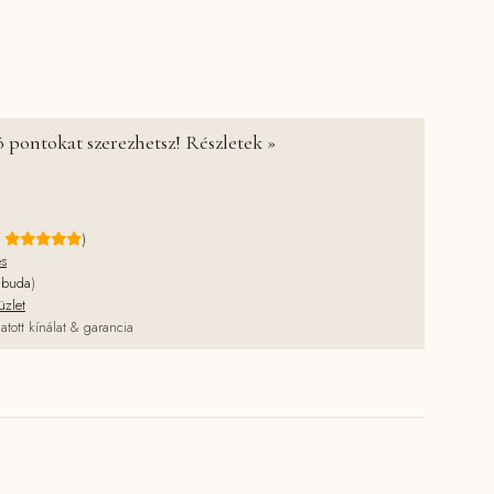
ewborn Naturals mennyiség
 pontokat szerezhetsz! Részletek »
e
)
és
jbuda
)
üzlet
atott kínálat & garancia