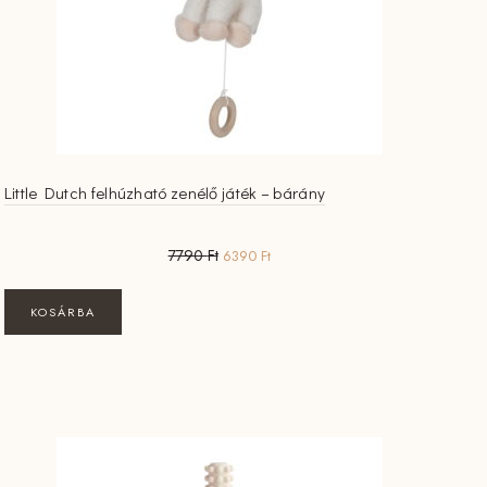
Little Dutch felhúzható zenélő játék – bárány
Original
Current
7790
Ft
6390
Ft
price
price
was:
is:
KOSÁRBA
7790 Ft.
6390 Ft.