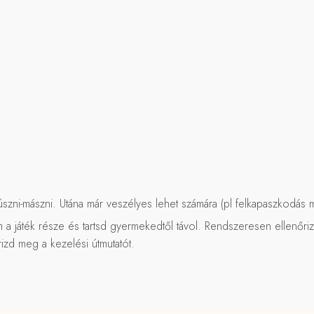
zni-mászni. Utána már veszélyes lehet számára (pl felkapaszkodás mi
m a játék része és tartsd gyermekedtől távol. Rendszeresen ellenőri
izd meg a kezelési útmutatót.