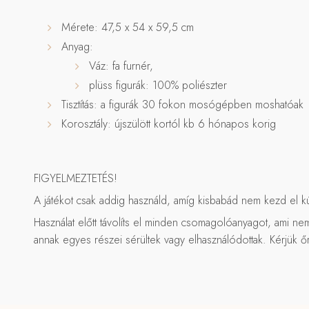
Mérete: 47,5 x 54 x 59,5 cm
Anyag:
Váz: fa furnér,
plüss figurák: 100% poliészter
Tisztítás: a figurák 30 fokon mosógépben moshatóak
Korosztály: újszülött kortól kb 6 hónapos korig
FIGYELMEZTETÉS!
A játékot csak addig használd, amíg kisbabád nem kezd el kús
Használat előtt távolíts el minden csomagolóanyagot, ami ne
annak egyes részei sérültek vagy elhasználódottak. Kérjük őr