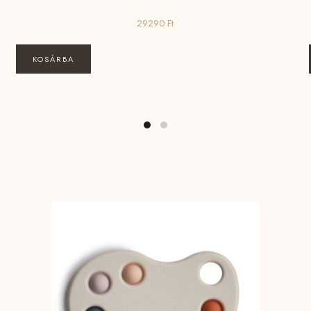
29290
Ft
KOSÁRBA