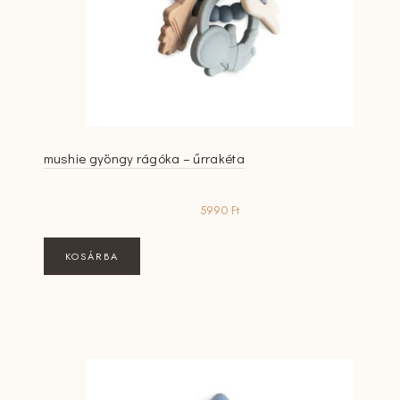
mushie gyöngy rágóka – űrrakéta
5990
Ft
KOSÁRBA