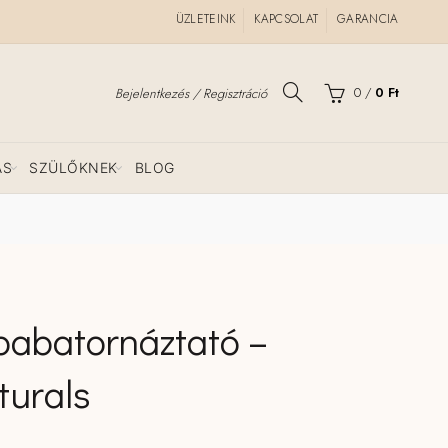
ÜZLETEINK
KAPCSOLAT
GARANCIA
0
/
0
Ft
Bejelentkezés / Regisztráció
ÁS
SZÜLŐKNEK
BLOG
 babatornáztató –
urals