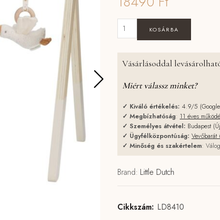
18490
Ft
Little Dutch babatornáztató - N
KOSÁRBA
Vásárlásoddal levásárolható
Miért válassz minket?
✓
Kiváló értékelés:
4.9/5 (Googl
✓
Megbízhatóság
:
11 éves működ
✓
Személyes átvétel:
Budapest (Ú
✓
Ügyfélközpontúság:
Vevőbarát 
✓
Minőség és szakértelem
: Válog
Brand:
Little Dutch
Cikkszám:
LD8410