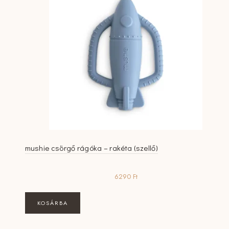
mushie csörgő rágóka – rakéta (szellő)
6290
Ft
KOSÁRBA