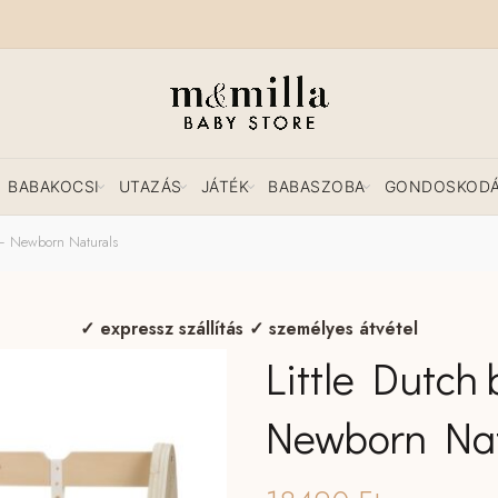
BABAKOCSI
UTAZÁS
JÁTÉK
BABASZOBA
GONDOSKOD
 – Newborn Naturals
✓ expressz szállítás ✓ személyes átvétel
Little Dutch
Newborn Nat